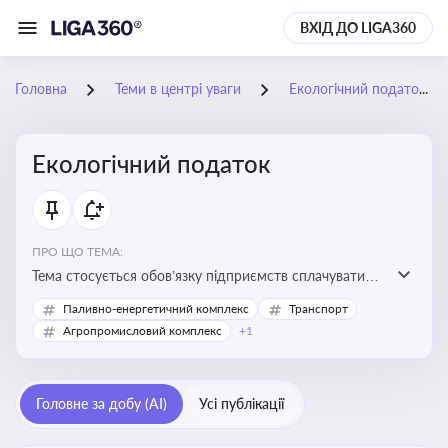
ВХІД ДО LIGA360
Головна
Теми в центрі уваги
Екологічний податок
Екологічний податок
ПРО ЩО ТЕМА:
Тема стосується обов’язку підприємств сплачувати
екологічний податок за забруднення довкілля. Вона
Паливно-енергетичний комплекс
Транспорт
важлива для екологічного контролю бізнесу,
Агропромисловий комплекс
+1
формування фінансової звітності та дотримання
природоохоронного законодавства
Головне за добу (AI)
Усі публікації