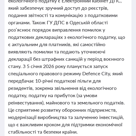
екологічного податку є Електронний кабінет ДПС,
який забезпечує зручний доступ до реєстрів,
подання звітності та комунікацію з податковими
органами. Також ГУ ДПС в Одеській області
роз’яснює порядок виправлення помилок у
податкових деклараціях з екологічного податку, що
є актуальним для платників, які самостійно
виявляють помилки та подають уточнюючі
декларації без штрафних санкцій у період воєнного
стану. З 5 січня 2026 року планується запуск
спеціального правового режиму Defence City, який
передбачає 10-річні податкові пільги для
резидентів, зокрема звільнення від екологічного
податку, податку на прибуток (за умови
реінвестування), майнового та земельного податків.
Це сприятиме розвитку оборонних підприємств,
модернізації виробництва та залученню інвестицій,
що є важливим кроком для підтримки економічної
стабільності та безпеки країни.