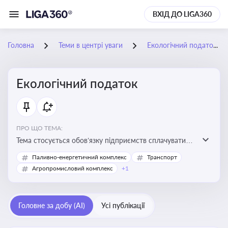
ВХІД ДО LIGA360
Головна
Теми в центрі уваги
Екологічний податок
Екологічний податок
ПРО ЩО ТЕМА:
Тема стосується обов’язку підприємств сплачувати
екологічний податок за забруднення довкілля. Вона
Паливно-енергетичний комплекс
Транспорт
важлива для екологічного контролю бізнесу,
Агропромисловий комплекс
+1
формування фінансової звітності та дотримання
природоохоронного законодавства
Головне за добу (AI)
Усі публікації