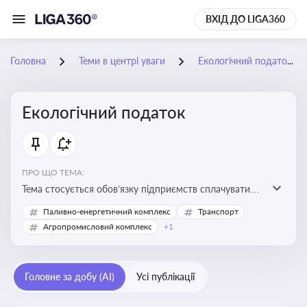
ВХІД ДО LIGA360
Головна
Теми в центрі уваги
Екологічний податок
Екологічний податок
ПРО ЩО ТЕМА:
Тема стосується обов’язку підприємств сплачувати
екологічний податок за забруднення довкілля. Вона
Паливно-енергетичний комплекс
Транспорт
важлива для екологічного контролю бізнесу,
Агропромисловий комплекс
+1
формування фінансової звітності та дотримання
природоохоронного законодавства
Головне за добу (AI)
Усі публікації