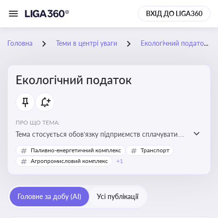
ВХІД ДО LIGA360
Головна
Теми в центрі уваги
Екологічний податок
Екологічний податок
ПРО ЩО ТЕМА:
Тема стосується обов’язку підприємств сплачувати
екологічний податок за забруднення довкілля. Вона
Паливно-енергетичний комплекс
Транспорт
важлива для екологічного контролю бізнесу,
Агропромисловий комплекс
+1
формування фінансової звітності та дотримання
природоохоронного законодавства
Головне за добу (AI)
Усі публікації