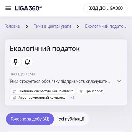
ВХІД ДО LIGA360
Головна
Теми в центрі уваги
Екологічний податок
Екологічний податок
ПРО ЩО ТЕМА:
Тема стосується обов’язку підприємств сплачувати
екологічний податок за забруднення довкілля. Вона
Паливно-енергетичний комплекс
Транспорт
важлива для екологічного контролю бізнесу,
Агропромисловий комплекс
+1
формування фінансової звітності та дотримання
природоохоронного законодавства
Головне за добу (AI)
Усі публікації