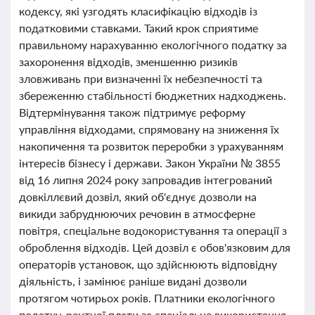
кодексу, які узгодять класифікацію відходів із
податковими ставками. Такий крок сприятиме
правильному нарахуванню екологічного податку за
захоронення відходів, зменшенню ризиків
зловживань при визначенні їх небезпечності та
збереженню стабільності бюджетних надходжень.
Відтермінування також підтримує реформу
управління відходами, спрямовану на зниження їх
накопичення та розвиток переробки з урахуванням
інтересів бізнесу і держави. Закон України № 3855
від 16 липня 2024 року запровадив інтегрований
довкіллєвий дозвіл, який об'єднує дозволи на
викиди забруднюючих речовин в атмосферне
повітря, спеціальне водокористування та операції з
оброблення відходів. Цей дозвіл є обов'язковим для
операторів установок, що здійснюють відповідну
діяльність, і замінює раніше видані дозволи
протягом чотирьох років. Платники екологічного
податку, рентної плати за спеціальне використання