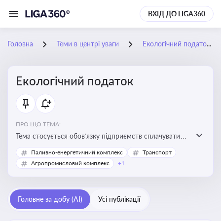
ВХІД ДО LIGA360
Головна
Теми в центрі уваги
Екологічний податок
Екологічний податок
ПРО ЩО ТЕМА:
Тема стосується обов’язку підприємств сплачувати
екологічний податок за забруднення довкілля. Вона
Паливно-енергетичний комплекс
Транспорт
важлива для екологічного контролю бізнесу,
Агропромисловий комплекс
+1
формування фінансової звітності та дотримання
природоохоронного законодавства
Головне за добу (AI)
Усі публікації