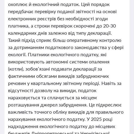
охоплює й екологічний податок. Цей порядок
передбачає перевірку поданої звітності на основі
електронних реєстрів без необхідності згоди
платника, а строки перевірок скорочені до 20-30
календарних днів залежно від типу декларації.
Такий підхід сприяє більш оперативному контролю
за дотриманням податкового законодавства у сфері
екології. Платники екологічного податку, які
використовують автономні системи опалення
(котли), зобов’язані подавати декларації за
фактичними обсягами викидів забруднюючих
речовин у квартальному звітному періоді. Навіть за
відсутності дозволу на викиди, податок
нараховується та сплачується за місцем
розташування джерел забруднення. Це підкреслює
важливість точного обліку викидів для правильного
нарахування екологічного податку. У 2025 році
надходження екологічного податку до місцевих
бюджетів Дніпропетровської та Чернігівської