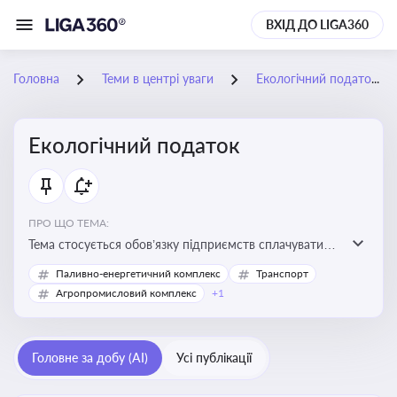
ВХІД ДО LIGA360
Головна
Теми в центрі уваги
Екологічний податок
Екологічний податок
ПРО ЩО ТЕМА:
Тема стосується обов’язку підприємств сплачувати
екологічний податок за забруднення довкілля. Вона
Паливно-енергетичний комплекс
Транспорт
важлива для екологічного контролю бізнесу,
Агропромисловий комплекс
+1
формування фінансової звітності та дотримання
природоохоронного законодавства
Головне за добу (AI)
Усі публікації