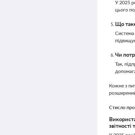
У 2025 р
цього по
Що таке
Система 
підвищую
Чи потр
Так, під
допомага
Кожне з пи
розширений
Стисло про
Використа
звітності 
У 2025 роц