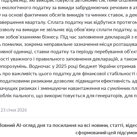
 екологічного податку за викиди забруднюючих речовин в а
на основі фактичних обсягів викидів та чинних ставок, а д
завершення кварталу. Сплата податку має відбутися протягом
озволу на викиди не звільняє від обов’язку сплати податку,
и зобов’язаннями бізнесу. Під час заповнення декларацій з 
 помилки, зокрема неправильне зазначення місця розташува
ивної одиниці, ставки податку та періоду перебування об’є
ості уважного і правильного заповнення декларацій, а також
непорозумінь. Водночас у 2025 році бюджет України отримав 
ь про важливість цього податку для фінансової стабільност
 податковими ризиками дозволяє підвищити ефективність ад
начущих ризиках і зменшуючи навантаження на сумлінних пл
облік пального, що використовується для генераторів, для 
,
23 січня 2026
Повний AI-огляд дня та посилання на всі новини, статті, віде
сформований цей підсумо