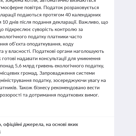
тмосферне повітря. Податок розраховується
екларації подаються протягом 40 календарних
 10 днів після подання декларації. Важливо, що
 що підкреслює суворість контролю за
екологічного податку платники часто
ння об’єкта оподаткування, коду
кта у власності. Податкові органи наголошують
 готові надавати консультації для уникнення
понад 5,6 млрд гривень екологічного податку,
і місцевих громад. Запровадження системи
міністрування податку, зосереджуючи увагу на
атників. Також бізнесу рекомендовано вести
прозорості та дотримання податкових вимог.
о, офіційні джерела, на основі яких
к