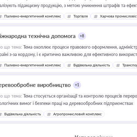
алізують підакцизну продукцію, з метою уникнення штрафів та ефек
Паливно-енергетичний комплекс
Торгівля
Харчова промисловіс
іжнародна технічна допомога
+8
о що тема:
Тема охоплює процеси правового оформлення, адміністр
раїні з-за кордону, і є критично важливою для ефективного використ
фраструктурних проєктів
Паливно-енергетичний комплекс
Будівельна діяльність
Транспо
еревообробне виробництво
+1
о що тема:
Тема стосується організації та контролю процесів перер
ологічних вимог і безпеки праці на деревообробних підприємствах
Будівельна діяльність
Агропромисловий комплекс