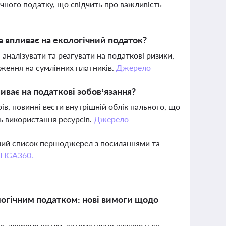
чного податку, що свідчить про важливість
а впливає на екологічний податок?
аналізувати та реагувати на податкові ризики,
ження на сумлінних платників.
Джерело
ливає на податкові зобов’язання?
рів, повинні вести внутрішній облік пального, що
ь використання ресурсів.
Джерело
вний список першоджерел з посиланнями та
 LIGA360.
логічним податком: нові вимоги щодо
ня, зокрема котли, автоматично визнаються