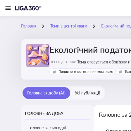
Головна
Теми в центрі уваги
Екологічний по
Екологічний подато
Тема стосується обов’язку 
ПРО ЩО ТЕМА:
бізнесу, формування фінанс
Паливно-енергетичний комплекс
Тра
Головне за добу (AI)
Усі публікації
ГОЛОВНЕ ЗА ДОБУ
Головне за 
Головне за сьогодні
Опрацьова