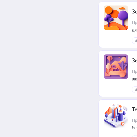
З
Пр
дж
З
Пр
ва
ре
Т
Пр
бе