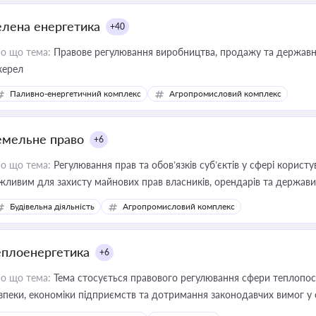
елена енергетика
+40
о що тема:
Правове регулювання виробництва, продажу та державної
ерел
Паливно-енергетичний комплекс
Агропромисловий комплекс
емельне право
+6
о що тема:
Регулювання прав та обов’язків суб’єктів у сфері корист
жливим для захисту майнових прав власників, орендарів та держави
сурсами
Будівельна діяльність
Агропромисловий комплекс
еплоенергетика
+6
о що тема:
Тема стосується правового регулювання сфери теплопост
зпеки, економіки підприємств та дотримання законодавчих вимог у