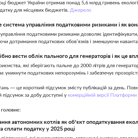
оці бюджет України отримав понад 5,6 млрд гривень екологі
датку для місцевих бюджетів.
Джерело
 система управління податковими ризиками і як вон
управління податковими ризиками дозволяє ідентифікувати, 
чи дотримання податкових обов’язків і зменшуючи наванта
ібно вести облік пального для генераторів і як це вп
приємства, які зберігають пальне до 2000 літрів для генерато
є уникнути податкових непорозумінь і забезпечує прозоріст
тань — це короткий підсумок змісту публікацій за день. По
 підсумок за добу доступні у
комерційній версії Платформи
 головне:
ння автономних котлів як об’єкт оподаткування еко
та сплати податку у 2025 році
і підприємці, які використовують автономні системи опален