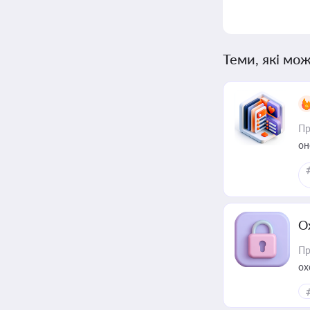
Теми, які мож
Пр
он
О
Пр
ох