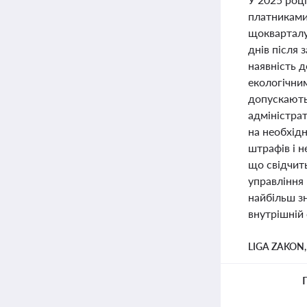
платниками
щокварталу 
днів після 
наявність д
екологічним
допускають
адміністрат
на необхідн
штрафів і 
що свідчит
управління
найбільш з
внутрішній 
LIGA ZAKON