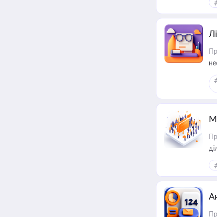
Лі
Пр
не
М
Пр
А
Пр