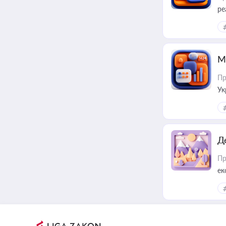
ре
М
Пр
Ук
ін
Д
Пр
ек