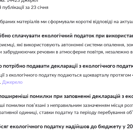
4 публікації за 23 січня
ібраних матеріалів ми сформували короткі відповіді на актуал
ібно сплачувати екологічний податок при використа
приємці, які використовують автономні системи опалення, зо
и забруднюючих речовин в атмосферне повітря, незалежно в
о потрібно подавати декларації з екологічного подат
ії з екологічного податку подаються щокварталу протягом 4
.
Джерело
поширеніші помилки при заповненні декларацій з ек
ші помилки пов’язані з неправильним зазначенням місця роз
ративної одиниці, ставки податку та періоду перебування об’
сяг екологічного податку надійшов до бюджету у 20