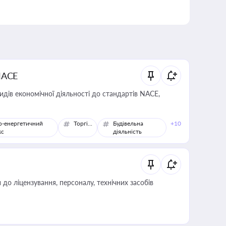
NACE
идів економічної діяльності до стандартів NACE,
о-енергетичний
Торгівля
Будівельна
+10
кс
діяльність
о ліцензування, персоналу, технічних засобів