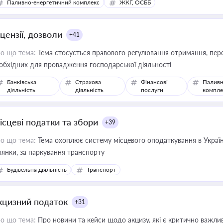
Паливно-енергетичний комплекс
ЖКГ, ОСББ
цензії, дозволи
+41
о що тема:
Тема стосується правового регулювання отримання, пере
обхідних для провадження господарської діяльності
Банківська
Страхова
Фінансові
Паливн
діяльність
діяльність
послуги
компле
ісцеві податки та збори
+39
о що тема:
Тема охоплює систему місцевого оподаткування в Україні
ділянки, за паркування транспорту
Будівельна діяльність
Транспорт
кцизний податок
+31
о що тема:
Про новини та кейси щодо акцизу, які є критично важли