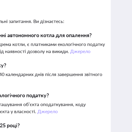
ьні запитання. Ви дізнаєтесь:
нні автономного котла для опалення?
крема котли, є платниками екологічного податку
ід наявності дозволу на викиди.
Джерело
ку?
0 календарних днів після завершення звітного
ологічного податку?
ташування об’єкта оподаткування, коду
єкта у власності.
Джерело
25 році?