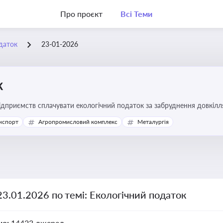
Про проєкт
Всі Теми
даток
23-01-2026
к
підприємств сплачувати екологічний податок за забруднення довкіл
ової звітності та дотримання природоохоронного законодавства
нспорт
Агропромисловий комплекс
Металургія
23.01.2026 по темі: Екологічний податок
но:
14423 джерел