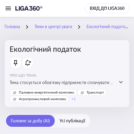
ВХІД ДО LIGA360
Головна
Теми в центрі уваги
Екологічний податок
Екологічний податок
ПРО ЩО ТЕМА:
Тема стосується обов’язку підприємств сплачувати
екологічний податок за забруднення довкілля. Вона
Паливно-енергетичний комплекс
Транспорт
важлива для екологічного контролю бізнесу,
Агропромисловий комплекс
+1
формування фінансової звітності та дотримання
природоохоронного законодавства
Головне за добу (AI)
Усі публікації