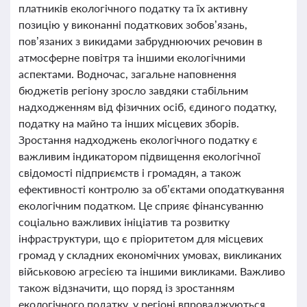
платників екологічного податку та їх активну
позицію у виконанні податкових зобов’язань,
пов’язаних з викидами забруднюючих речовин в
атмосферне повітря та іншими екологічними
аспектами. Водночас, загальне наповнення
бюджетів регіону зросло завдяки стабільним
надходженням від фізичних осіб, єдиного податку,
податку на майно та інших місцевих зборів.
Зростання надходжень екологічного податку є
важливим індикатором підвищення екологічної
свідомості підприємств і громадян, а також
ефективності контролю за об’єктами оподаткування
екологічним податком. Це сприяє фінансуванню
соціально важливих ініціатив та розвитку
інфраструктури, що є пріоритетом для місцевих
громад у складних економічних умовах, викликаних
військовою агресією та іншими викликами. Важливо
також відзначити, що поряд із зростанням
екологічного податку, у регіоні впроваджуються