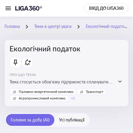
ВХІД ДО LIGA360
Головна
Теми в центрі уваги
Екологічний податок
Екологічний податок
ПРО ЩО ТЕМА:
Тема стосується обов’язку підприємств сплачувати
екологічний податок за забруднення довкілля. Вона
Паливно-енергетичний комплекс
Транспорт
важлива для екологічного контролю бізнесу,
Агропромисловий комплекс
+1
формування фінансової звітності та дотримання
природоохоронного законодавства
Головне за добу (AI)
Усі публікації