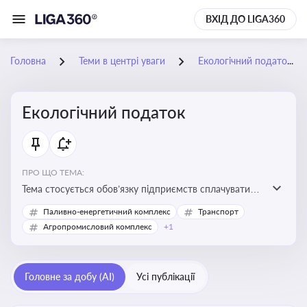
ВХІД ДО LIGA360
Головна
Теми в центрі уваги
Екологічний податок
Екологічний податок
ПРО ЩО ТЕМА:
Тема стосується обов’язку підприємств сплачувати
екологічний податок за забруднення довкілля. Вона
Паливно-енергетичний комплекс
Транспорт
важлива для екологічного контролю бізнесу,
Агропромисловий комплекс
+1
формування фінансової звітності та дотримання
природоохоронного законодавства
Головне за добу (AI)
Усі публікації