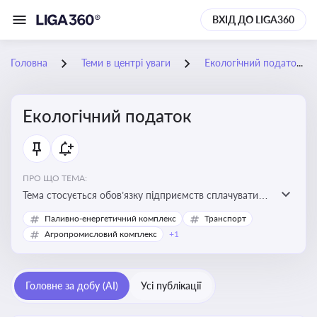
ВХІД ДО LIGA360
Головна
Теми в центрі уваги
Екологічний податок
Екологічний податок
ПРО ЩО ТЕМА:
Тема стосується обов’язку підприємств сплачувати
екологічний податок за забруднення довкілля. Вона
Паливно-енергетичний комплекс
Транспорт
важлива для екологічного контролю бізнесу,
Агропромисловий комплекс
+1
формування фінансової звітності та дотримання
природоохоронного законодавства
Головне за добу (AI)
Усі публікації