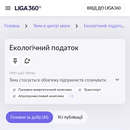
ВХІД ДО LIGA360
Головна
Теми в центрі уваги
Екологічний податок
Екологічний податок
ПРО ЩО ТЕМА:
Тема стосується обов’язку підприємств сплачувати
екологічний податок за забруднення довкілля. Вона
Паливно-енергетичний комплекс
Транспорт
важлива для екологічного контролю бізнесу,
Агропромисловий комплекс
+1
формування фінансової звітності та дотримання
природоохоронного законодавства
Головне за добу (AI)
Усі публікації