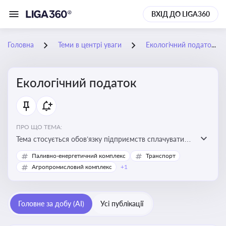
ВХІД ДО LIGA360
Головна
Теми в центрі уваги
Екологічний податок
Екологічний податок
ПРО ЩО ТЕМА:
Тема стосується обов’язку підприємств сплачувати
екологічний податок за забруднення довкілля. Вона
Паливно-енергетичний комплекс
Транспорт
важлива для екологічного контролю бізнесу,
Агропромисловий комплекс
+1
формування фінансової звітності та дотримання
природоохоронного законодавства
Головне за добу (AI)
Усі публікації