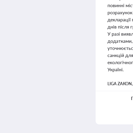
повинні мі
розрахунок 
декларації
днів після 
У разі вия
додатками, 
уточнюєтьс
санкцій дл
екологічно
Україні.
LIGA ZAKON