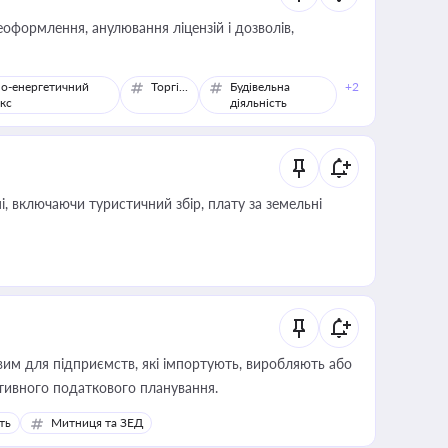
оформлення, анулювання ліцензій і дозволів,
о-енергетичний
Торгівля
Будівельна
+2
кс
діяльність
, включаючи туристичний збір, плату за земельні
вим для підприємств, які імпортують, виробляють або
тивного податкового планування.
ть
Митниця та ЗЕД