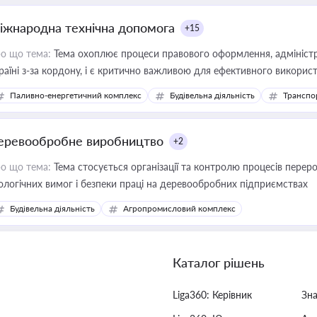
іжнародна технічна допомога
+15
о що тема:
Тема охоплює процеси правового оформлення, адміністр
раїні з-за кордону, і є критично важливою для ефективного використ
фраструктурних проєктів
Паливно-енергетичний комплекс
Будівельна діяльність
Транспо
еревообробне виробництво
+2
о що тема:
Тема стосується організації та контролю процесів перер
ологічних вимог і безпеки праці на деревообробних підприємствах
Будівельна діяльність
Агропромисловий комплекс
Каталог рішень
Liga360: Керівник
Зн