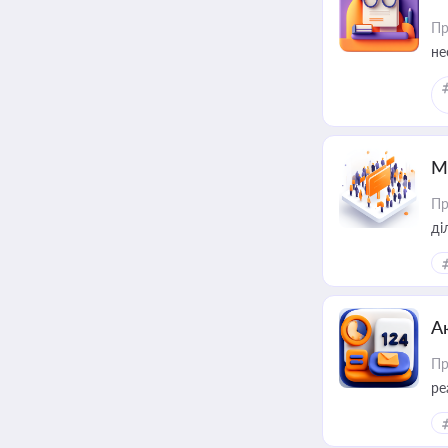
Пр
не
М
Пр
А
Пр
ре