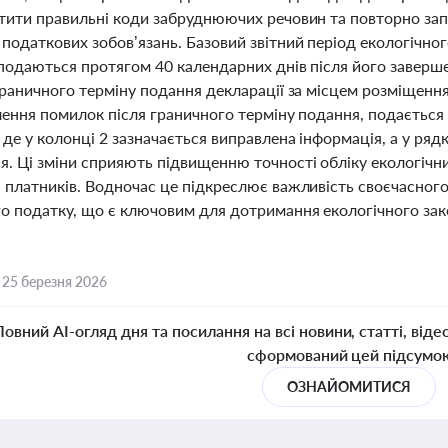
стити правильні коди забруднюючих речовин та повторно зап
податкових зобов’язань. Базовий звітний період екологічно
 подаються протягом 40 календарних днів після його завер
граничного терміну подання декларації за місцем розміщенн
влення помилок після граничного терміну подання, подаєтьс
де у колонці 2 зазначається виправлена інформація, а у ряд
я. Ці зміни сприяють підвищенню точності обліку екологіч
я платників. Водночас це підкреслює важливість своєчасног
го податку, що є ключовим для дотримання екологічного зак
,
25 березня 2026
Повний AI-огляд дня та посилання на всі новини, статті, віде
сформований цей підсумо
ОЗНАЙОМИТИСЯ