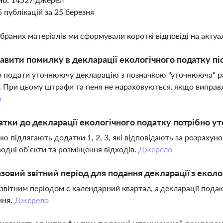
5 публікацій за 25 березня
ібраних матеріалів ми сформували короткі відповіді на актуал
авити помилку в декларації екологічного податку пі
 подати уточнюючу декларацію з позначкою "уточнююча" разо
 При цьому штрафи та пеня не нараховуються, якщо виправ
о
атки до декларації екологічного податку потрібно 
ю підлягають додатки 1, 2, 3, які відповідають за розрахун
водні об’єкти та розміщення відходів.
Джерело
зовий звітний період для подання декларації з еколо
звітним періодом є календарний квартал, а декларації пода
ння.
Джерело