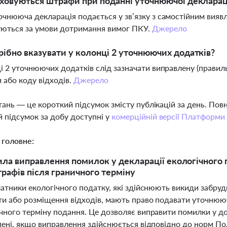
ховуються штрафи при поданні уточнюючої деклараці
чнююча декларація подається у зв’язку з самостійним виявл
уються за умови дотримання вимог ПКУ.
Джерело
ібно вказувати у колонці 2 уточнюючих додатків?
і 2 уточнюючих додатків слід зазначати виправлену (прави
 або коду відходів.
Джерело
тань — це короткий підсумок змісту публікацій за день. По
 підсумок за добу доступні у
комерційній версії Платформи
 головне:
ила виправлення помилок у декларації екологічного 
трафів після граничного терміну
платники екологічного податку, які здійснюють викиди забру
кти або розміщення відходів, мають право подавати уточнюю
чного терміну подання. Це дозволяє виправити помилки у до
 пені, якщо виправлення здійснюється відповідно до норм П