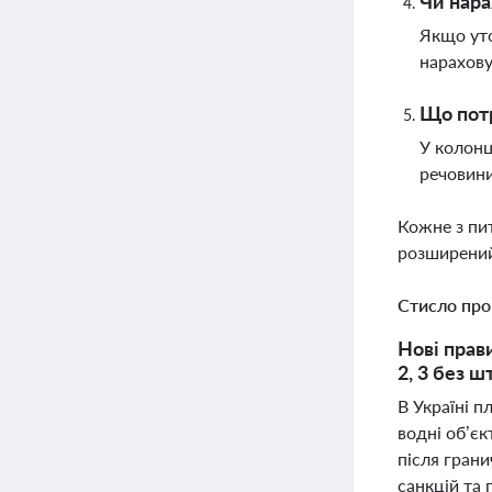
Чи нара
Якщо уто
нарахов
Що потр
У колонц
речовини
Кожне з пи
розширений
Стисло про
Нові прав
2, 3 без ш
В Україні 
водні об’є
після грани
санкцій та