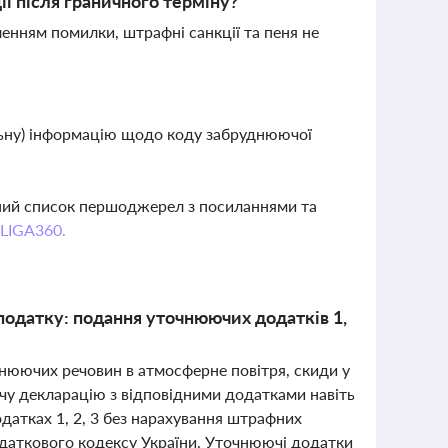
ї після граничного терміну?
енням помилки, штрафні санкції та пеня не
льну) інформацію щодо коду забруднюючої
вний список першоджерел з посиланнями та
 LIGA360.
податку: подання уточнюючих додатків 1,
днюючих речовин в атмосферне повітря, скиди у
чу декларацію з відповідними додатками навіть
датках 1, 2, 3 без нарахування штрафних
одаткового кодексу України. Уточнюючі додатки