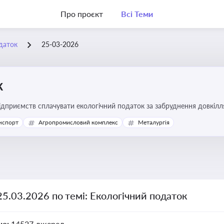
Про проєкт
Всі Теми
даток
25-03-2026
к
підприємств сплачувати екологічний податок за забруднення довкіл
ової звітності та дотримання природоохоронного законодавства
нспорт
Агропромисловий комплекс
Металургія
25.03.2026 по темі: Екологічний податок
но:
14527 джерел