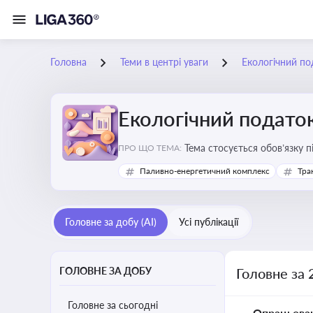
Головна
Теми в центрі уваги
Екологічний по
Екологічний подато
Тема стосується обов’язку 
ПРО ЩО ТЕМА:
бізнесу, формування фінанс
Паливно-енергетичний комплекс
Тра
Головне за добу (AI)
Усі публікації
ГОЛОВНЕ ЗА ДОБУ
Головне за 
Головне за сьогодні
Опрацьова