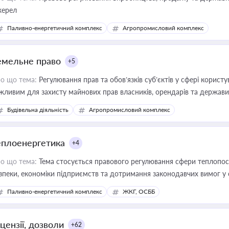
ерел
Паливно-енергетичний комплекс
Агропромисловий комплекс
емельне право
+5
о що тема:
Регулювання прав та обов’язків суб’єктів у сфері корист
жливим для захисту майнових прав власників, орендарів та держави
сурсами
Будівельна діяльність
Агропромисловий комплекс
еплоенергетика
+4
о що тема:
Тема стосується правового регулювання сфери теплопост
зпеки, економіки підприємств та дотримання законодавчих вимог у
Паливно-енергетичний комплекс
ЖКГ, ОСББ
цензії, дозволи
+62