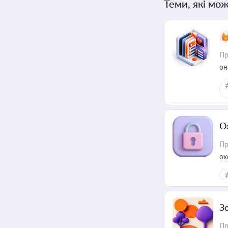
Теми, які мож
Пр
он
О
Пр
ох
З
Пр