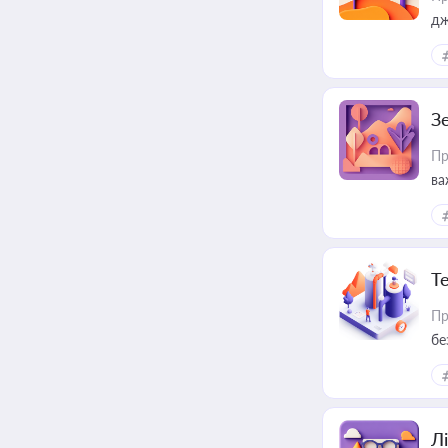
дж
З
Пр
ва
ре
Т
Пр
бе
Лі