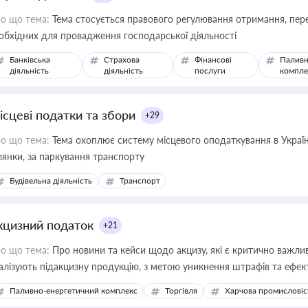
о що тема:
Тема стосується правового регулювання отримання, пере
обхідних для провадження господарської діяльності
Банківська
Страхова
Фінансові
Паливн
діяльність
діяльність
послуги
компле
ісцеві податки та збори
+29
о що тема:
Тема охоплює систему місцевого оподаткування в Україні
ділянки, за паркування транспорту
Будівельна діяльність
Транспорт
кцизний податок
+21
о що тема:
Про новини та кейси щодо акцизу, які є критично важли
алізують підакцизну продукцію, з метою уникнення штрафів та ефек
Паливно-енергетичний комплекс
Торгівля
Харчова промисловіс