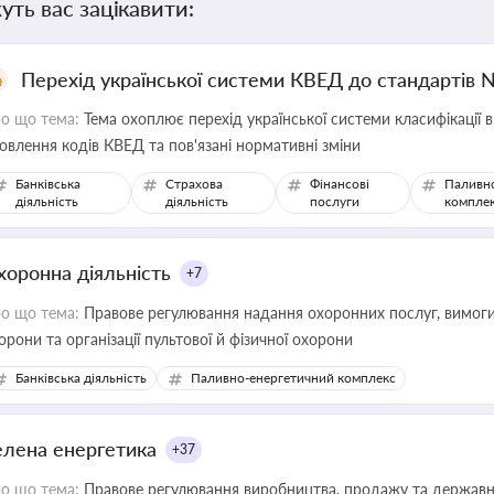
уть вас зацікавити:
Перехід української системи КВЕД до стандартів 
о що тема:
Тема охоплює перехід української системи класифікації в
овлення кодів КВЕД та пов'язані нормативні зміни
Банківська
Страхова
Фінансові
Паливн
діяльність
діяльність
послуги
компле
хоронна діяльність
+7
о що тема:
Правове регулювання надання охоронних послуг, вимоги д
орони та організації пультової й фізичної охорони
Банківська діяльність
Паливно-енергетичний комплекс
елена енергетика
+37
о що тема:
Правове регулювання виробництва, продажу та державної