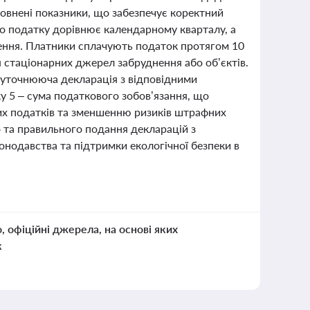
овнені показники, що забезпечує коректний
го податку дорівнює календарному кварталу, а
шення. Платники сплачують податок протягом 10
я стаціонарних джерел забруднення або об’єктів.
я уточнююча декларація з відповідними
ку 5 – сума податкового зобов’язання, що
них податків та зменшенню ризиків штрафних
о та правильного подання декларацій з
онодавства та підтримки екологічної безпеки в
о, офіційні джерела, на основі яких
к