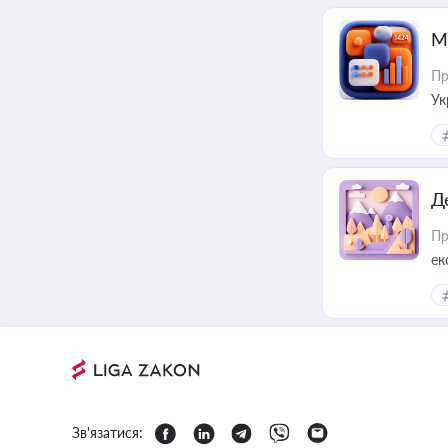
М
Пр
Ук
ін
Д
Пр
ек
Зв'язатися: