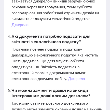
вважається джерелом викидів забруднюючих
речовин через випаровування, тому суб’єкти
господарювання зобов’язані отримати дозвіл на
викиди та сплачувати екологічний податок.
Джерело
Які документи потрібно подавати для
звітності з екологічного податку?
Платники повинні подавати податкову
декларацію з екологічного податку, яка містить
шість додатків, що деталізують об’єкти
оподаткування. Звітність подається в
електронній формі з дотриманням вимог
електронного документообігу.
Джерело
Чи можна замінити дозвіл на викиди
інтегрованим довкіллєвим дозволом?
Так, наявність інтегрованого довкіллєвого
дозволу може замінити окремий дозвіл на викиди