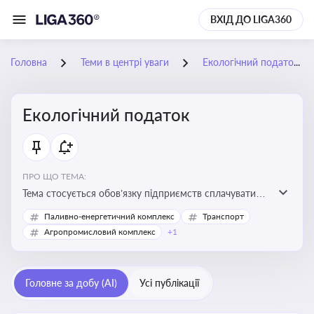
ВХІД ДО LIGA360
Головна
Теми в центрі уваги
Екологічний податок
Екологічний податок
ПРО ЩО ТЕМА:
Тема стосується обов’язку підприємств сплачувати
екологічний податок за забруднення довкілля. Вона
Паливно-енергетичний комплекс
Транспорт
важлива для екологічного контролю бізнесу,
Агропромисловий комплекс
+1
формування фінансової звітності та дотримання
природоохоронного законодавства
Головне за добу (AI)
Усі публікації