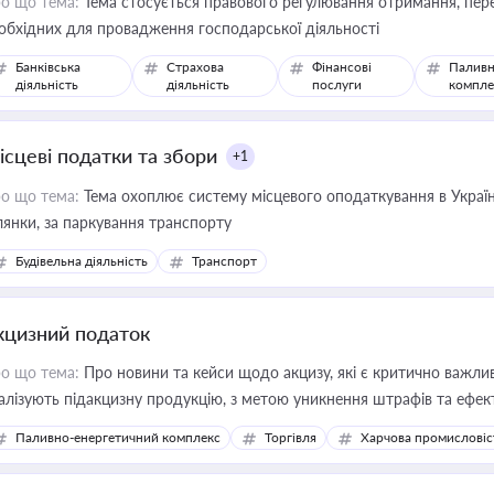
о що тема:
Тема стосується правового регулювання отримання, пере
обхідних для провадження господарської діяльності
Банківська
Страхова
Фінансові
Паливн
діяльність
діяльність
послуги
компле
ісцеві податки та збори
+1
о що тема:
Тема охоплює систему місцевого оподаткування в Україні
ділянки, за паркування транспорту
Будівельна діяльність
Транспорт
кцизний податок
о що тема:
Про новини та кейси щодо акцизу, які є критично важли
алізують підакцизну продукцію, з метою уникнення штрафів та ефек
Паливно-енергетичний комплекс
Торгівля
Харчова промисловіс