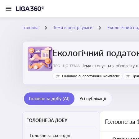
Головна
Теми в центрі уваги
Екологічний по
Екологічний подато
Тема стосується обов’язку 
ПРО ЩО ТЕМА:
бізнесу, формування фінанс
Паливно-енергетичний комплекс
Тра
Головне за добу (AI)
Усі публікації
ГОЛОВНЕ ЗА ДОБУ
Головне за 
Головне за сьогодні
Опрацьова