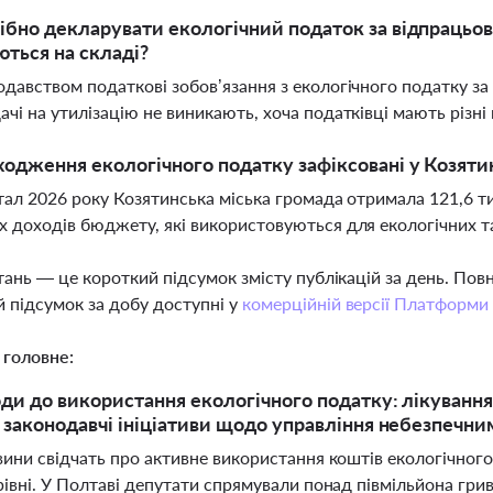
ібно декларувати екологічний податок за відпрацьо
ються на складі?
одавством податкові зобов’язання з екологічного податку за
ачі на утилізацію не виникають, хоча податківці мають різн
ходження екологічного податку зафіксовані у Козятин
ртал 2026 року Козятинська міська громада отримала 121,6 т
х доходів бюджету, які використовуються для екологічних т
тань — це короткий підсумок змісту публікацій за день. По
 підсумок за добу доступні у
комерційній версії Платформи
 головне:
оди до використання екологічного податку: лікування 
 законодавчі ініціативи щодо управління небезпечн
вини свідчать про активне використання коштів екологічног
івні. У Полтаві депутати спрямували понад півмільйона гриве