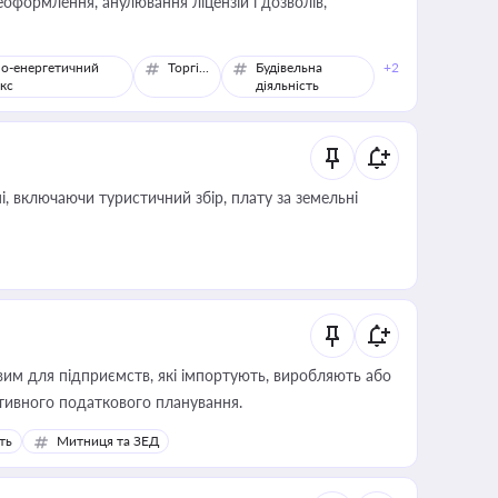
оформлення, анулювання ліцензій і дозволів,
о-енергетичний
Торгівля
Будівельна
+2
кс
діяльність
, включаючи туристичний збір, плату за земельні
вим для підприємств, які імпортують, виробляють або
тивного податкового планування.
ть
Митниця та ЗЕД