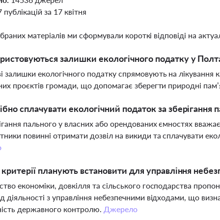
7 публікацій за 17 квітня
ібраних матеріалів ми сформували короткі відповіді на актуал
ристовуються залишки екологічного податку у Полт
і залишки екологічного податку спрямовують на лікування ка
них проєктів громади, що допомагає зберегти природні пам’
ібно сплачувати екологічний податок за зберігання 
рігання пального у власних або орендованих ємностях вважа
тники повинні отримати дозвіл на викиди та сплачувати екол
о
і критерії планують встановити для управління небе
ство економіки, довкілля та сільського господарства пропон
ід діяльності з управління небезпечними відходами, що визн
ність державного контролю.
Джерело