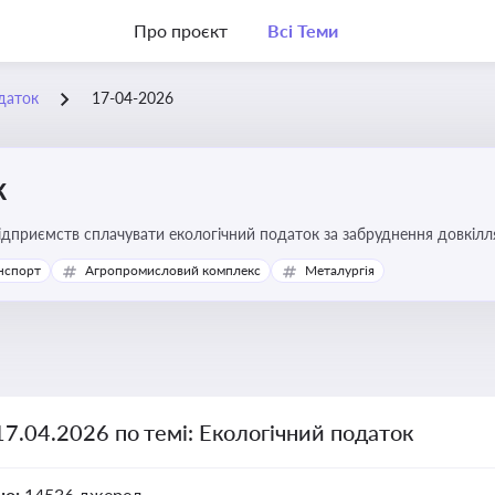
Про проєкт
Всі Теми
даток
17-04-2026
к
підприємств сплачувати екологічний податок за забруднення довкіл
ової звітності та дотримання природоохоронного законодавства
нспорт
Агропромисловий комплекс
Металургія
17.04.2026 по темі: Екологічний податок
но:
14536 джерел