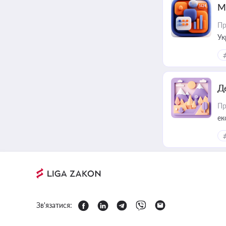
М
Пр
Ук
ін
Д
Пр
ек
Зв'язатися: