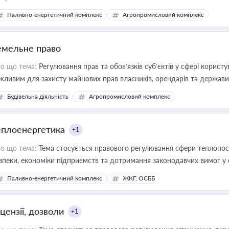
Паливно-енергетичний комплекс
Агропромисловий комплекс
емельне право
о що тема:
Регулювання прав та обов’язків суб’єктів у сфері корист
жливим для захисту майнових прав власників, орендарів та держави
сурсами
Будівельна діяльність
Агропромисловий комплекс
еплоенергетика
+1
о що тема:
Тема стосується правового регулювання сфери теплопост
зпеки, економіки підприємств та дотримання законодавчих вимог у
Паливно-енергетичний комплекс
ЖКГ, ОСББ
цензії, дозволи
+1