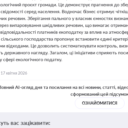
кологічний проєкт громади. Це демонструє прагнення до зб
 свідомості серед населення. Водночас бізнес отримує чітк
их речовин. Зберігання пального у власних ємностях визна
ерез випаровування шкідливих речовин, що вимагає отриманн
відповідальності платників екоподатку за вплив на атмосфер
 сільського господарства пропонує встановити єдині критері
ми відходами. Це дозволить систематизувати контроль, визн
ть державного нагляду. Загалом, ці ініціативи сприяють по
у сфері екологічного податку.
,
17 квітня 2026
Повний AI-огляд дня та посилання на всі новини, статті, віде
сформований цей підсумо
ОЗНАЙОМИТИСЯ
уть вас зацікавити: