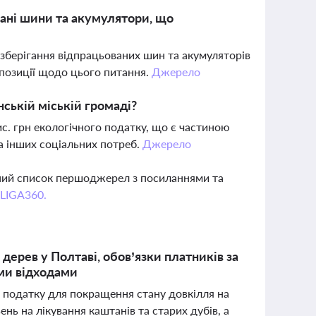
вані шини та акумулятори, що
 зберігання відпрацьованих шин та акумуляторів
і позиції щодо цього питання.
Джерело
ській міській громаді?
ис. грн екологічного податку, що є частиною
а інших соціальних потреб.
Джерело
вний список першоджерел з посиланнями та
 LIGA360.
дерев у Полтаві, обов’язки платників за
ими відходами
о податку для покращення стану довкілля на
нь на лікування каштанів та старих дубів, а