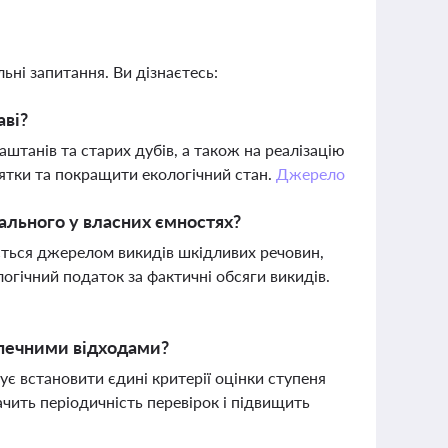
ьні запитання. Ви дізнаєтесь:
аві?
штанів та старих дубів, а також на реалізацію
ятки та покращити екологічний стан.
Джерело
пального у власних ємностях?
ється джерелом викидів шкідливих речовин,
огічний податок за фактичні обсяги викидів.
зпечними відходами?
ує встановити єдині критерії оцінки ступеня
ачить періодичність перевірок і підвищить