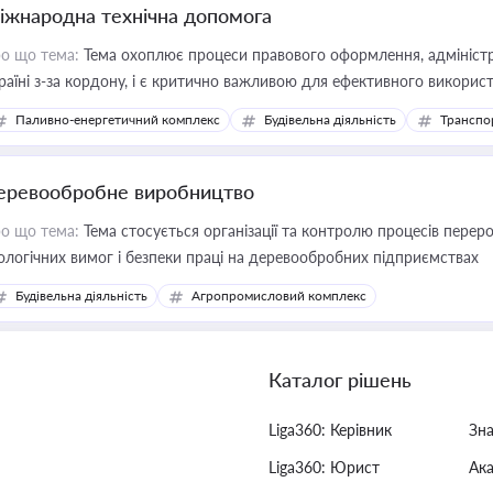
іжнародна технічна допомога
о що тема:
Тема охоплює процеси правового оформлення, адміністр
раїні з-за кордону, і є критично важливою для ефективного використ
фраструктурних проєктів
Паливно-енергетичний комплекс
Будівельна діяльність
Транспо
еревообробне виробництво
о що тема:
Тема стосується організації та контролю процесів перер
ологічних вимог і безпеки праці на деревообробних підприємствах
Будівельна діяльність
Агропромисловий комплекс
Каталог рішень
Liga360: Керівник
Зн
Liga360: Юрист
Ак