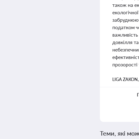
також на е
екологічної
забруднююч
податком ч
важливість 
довкілля та
небезпечни
ефективніс
прозорості 
LIGA ZAKON
Теми, які мож