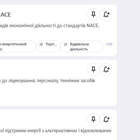
NACE
идів економічної діяльності до стандартів NACE,
о-енергетичний
Торгівля
Будівельна
+10
кс
діяльність
о ліцензування, персоналу, технічних засобів
 підтримки енергії з альтернативних і відновлюваних