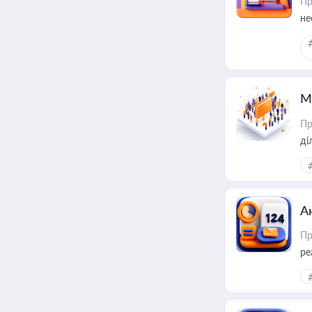
Пр
не
М
Пр
А
Пр
ре