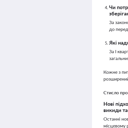
Чи потр
зберіга
За закон
до перед
Які над
За І ква
загальни
Кожне з пи
розширений
Стисло про
Нові підх
викиди та
Останні но
місцевому р