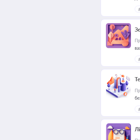
З
Пр
ва
ре
Т
Пр
бе
Лі