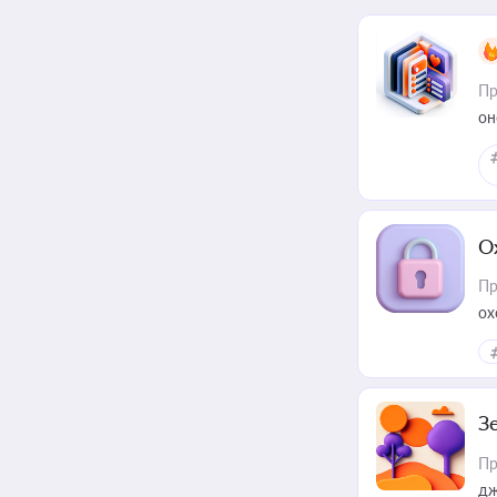
Пр
он
О
Пр
ох
З
Пр
дж