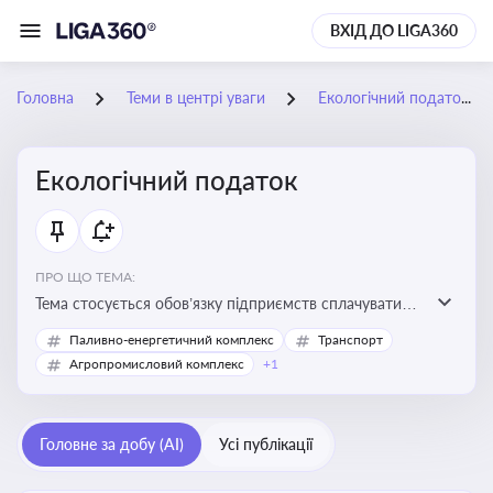
ВХІД ДО LIGA360
Головна
Теми в центрі уваги
Екологічний податок
Екологічний податок
ПРО ЩО ТЕМА:
Тема стосується обов’язку підприємств сплачувати
екологічний податок за забруднення довкілля. Вона
Паливно-енергетичний комплекс
Транспорт
важлива для екологічного контролю бізнесу,
Агропромисловий комплекс
+1
формування фінансової звітності та дотримання
природоохоронного законодавства
Головне за добу (AI)
Усі публікації