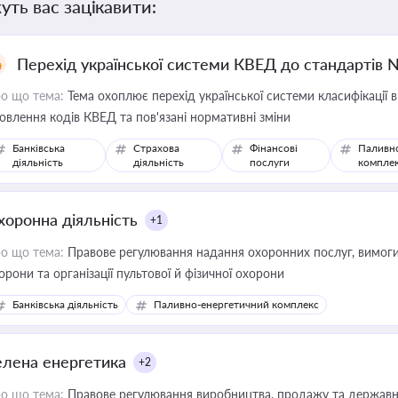
уть вас зацікавити:
Перехід української системи КВЕД до стандартів 
о що тема:
Тема охоплює перехід української системи класифікації в
овлення кодів КВЕД та пов'язані нормативні зміни
Банківська
Страхова
Фінансові
Паливн
діяльність
діяльність
послуги
компле
хоронна діяльність
+1
о що тема:
Правове регулювання надання охоронних послуг, вимоги д
орони та організації пультової й фізичної охорони
Банківська діяльність
Паливно-енергетичний комплекс
елена енергетика
+2
о що тема:
Правове регулювання виробництва, продажу та державної