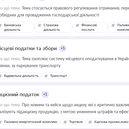
о що тема:
Тема стосується правового регулювання отримання, пере
обхідних для провадження господарської діяльності
Банківська
Страхова
Фінансові
Паливн
діяльність
діяльність
послуги
компле
ісцеві податки та збори
+5
о що тема:
Тема охоплює систему місцевого оподаткування в Україні
ділянки, за паркування транспорту
Будівельна діяльність
Транспорт
кцизний податок
+1
о що тема:
Про новини та кейси щодо акцизу, які є критично важли
алізують підакцизну продукцію, з метою уникнення штрафів та ефек
Паливно-енергетичний комплекс
Торгівля
Харчова промисловіс