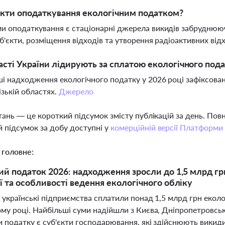
єкти оподаткування екологічним податком?
и оподаткування є стаціонарні джерела викидів забруднююч
об'єкти, розміщення відходів та утворення радіоактивних від
асті України лідирують за сплатою екологічного под
і надходження екологічного податку у 2026 році зафіксовані
ізькій областях.
Джерело
тань — це короткий підсумок змісту публікацій за день. По
 підсумок за добу доступні у
комерційній версії Платформи
 головне:
ий податок 2026: надходження зросли до 1,5 млрд гр
ї та особливості ведення екологічного обліку
 українські підприємства сплатили понад 1,5 млрд грн еколо
у році. Найбільші суми надійшли з Києва, Дніпропетровської
 податку є суб'єкти господарювання, які здійснюють викид