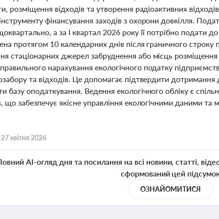
ти, розміщення відходів та утворення радіоактивних відході
інструменту фінансування заходів з охорони довкілля. Пода
оквартально, а за I квартал 2026 року її потрібно подати д
ена протягом 10 календарних днів після граничного строку 
я стаціонарних джерел забруднення або місць розміщення ві
 правильного нарахування екологічного податку підприємств
озабору та відходів. Це допомагає підтвердити дотримання 
и базу оподаткування. Ведення екологічного обліку є спільно
в, що забезпечує якісне управління екологічними даними та 
,
27 квітня 2026
Повний AI-огляд дня та посилання на всі новини, статті, віде
сформований цей підсумо
ОЗНАЙОМИТИСЯ