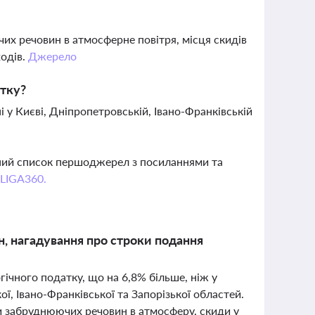
их речовин в атмосферне повітря, місця скидів
ходів.
Джерело
атку?
 у Києві, Дніпропетровській, Івано-Франківській
вний список першоджерел з посиланнями та
 LIGA360.
н, нагадування про строки подання
гічного податку, що на 6,8% більше, ніж у
, Івано-Франківської та Запорізької областей.
и забруднюючих речовин в атмосферу, скиди у