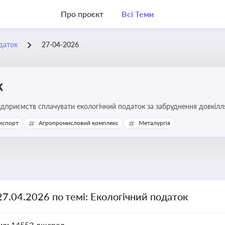
Про проєкт
Всі Теми
даток
27-04-2026
к
підприємств сплачувати екологічний податок за забруднення довкіл
ової звітності та дотримання природоохоронного законодавства
нспорт
Агропромисловий комплекс
Металургія
27.04.2026 по темі: Екологічний податок
но:
14552 джерел