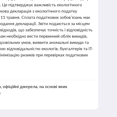
в. Це підтверджує важливість екологічного
ткова декларація з екологічного податку
о 11 травня. Сплата податкових зобов’язань має
подання декларації. Звіти подаються за місцем
дходів, що забезпечує точність і відповідність
ам необхідно вести первинний облік викидів,
дозвільних умов, виявити аномальні викиди та
ю відповідальністю екологів, бухгалтерів та ІТ-
мінімізацію ризиків при перевірках податкових
о, офіційні джерела, на основі яких
к