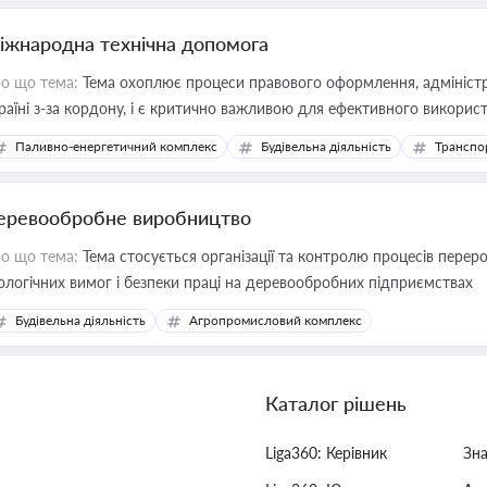
іжнародна технічна допомога
о що тема:
Тема охоплює процеси правового оформлення, адміністр
раїні з-за кордону, і є критично важливою для ефективного використ
фраструктурних проєктів
Паливно-енергетичний комплекс
Будівельна діяльність
Транспо
еревообробне виробництво
о що тема:
Тема стосується організації та контролю процесів перер
ологічних вимог і безпеки праці на деревообробних підприємствах
Будівельна діяльність
Агропромисловий комплекс
Каталог рішень
Liga360: Керівник
Зн