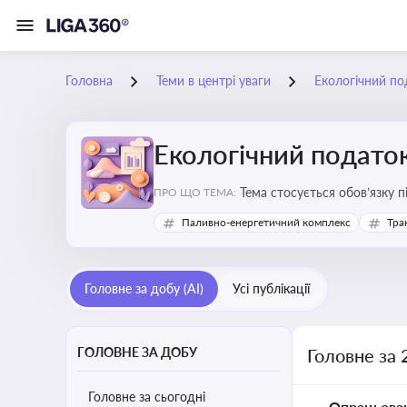
Головна
Теми в центрі уваги
Екологічний по
Екологічний подато
Тема стосується обов’язку 
ПРО ЩО ТЕМА:
бізнесу, формування фінанс
Паливно-енергетичний комплекс
Тра
Головне за добу (AI)
Усі публікації
ГОЛОВНЕ ЗА ДОБУ
Головне за 
Головне за сьогодні
Опрацьова