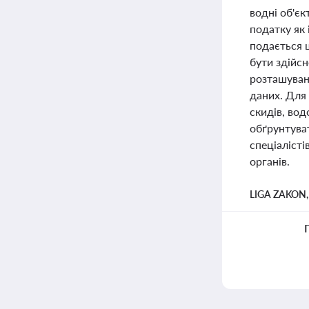
водні об'єк
податку як 
подається щ
бути здійсн
розташуванн
даних. Для
скидів, вод
обґрунтуват
спеціалісті
органів.
LIGA ZAKON