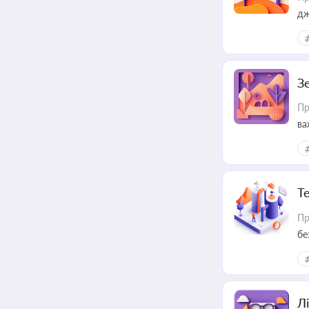
дж
З
Пр
ва
ре
Т
Пр
бе
Лі