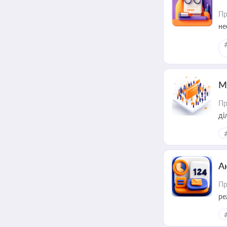
Пр
не
М
Пр
А
Пр
ре