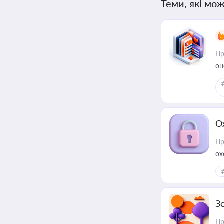
Теми, які мож
Пр
он
О
Пр
ох
З
Пр