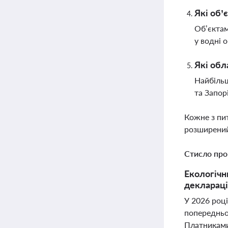
Які об’
Об’єктам
у водні 
Які обл
Найбільш
та Запор
Кожне з пи
розширений
Стисло про
Екологічн
деклараці
У 2026 році
попередньом
Платниками