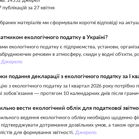
7 публікацій за 27 квітня
ібраних матеріалів ми сформували короткі відповіді на актуал
латником екологічного податку в Україні?
ми екологічного податку є підприємства, установи, організац
абруднюючих речовин в атмосферу, скиди у водні об'єкти, р
.
Джерело
оки подання декларації з екологічного податку за I к
ію з екологічного податку за I квартал 2026 року потрібно 
і зобов’язання — протягом 10 календарних днів після грани
ильно вести екологічний облік для податкової звітно
ильного ведення екологічного обліку необхідно щоденно фік
, підтверджувати дотримання дозвільних умов, а також органі
алістів для формування звітності.
Джерело