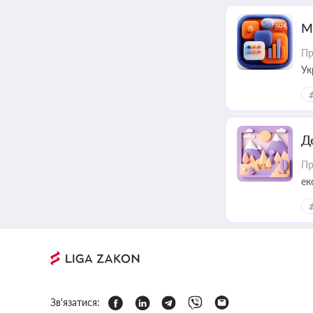
М
Пр
Ук
ін
Д
Пр
ек
Зв'язатися: