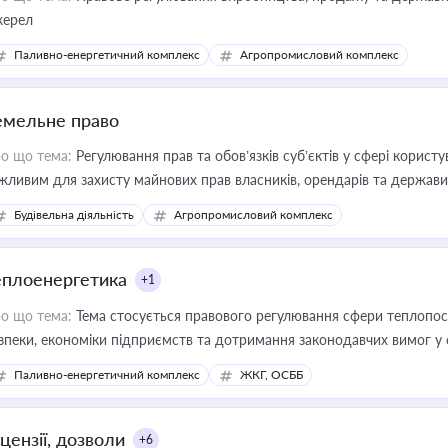
ерел
Паливно-енергетичний комплекс
Агропромисловий комплекс
емельне право
о що тема:
Регулювання прав та обов’язків суб’єктів у сфері корист
жливим для захисту майнових прав власників, орендарів та держави
сурсами
Будівельна діяльність
Агропромисловий комплекс
еплоенергетика
+1
о що тема:
Тема стосується правового регулювання сфери теплопост
зпеки, економіки підприємств та дотримання законодавчих вимог у
Паливно-енергетичний комплекс
ЖКГ, ОСББ
цензії, дозволи
+6