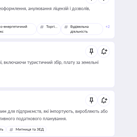
оформлення, анулювання ліцензій і дозволів,
о-енергетичний
Торгівля
Будівельна
+2
кс
діяльність
, включаючи туристичний збір, плату за земельні
вим для підприємств, які імпортують, виробляють або
тивного податкового планування.
ть
Митниця та ЗЕД