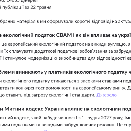
3 публікації за 22 травня
ібраних матеріалів ми сформували короткі відповіді на актуал
 екологічний податок CBAM і як він впливає на укра
е європейський екологічний податок на викиди вуглецю, як
 їх сплачувати додаткові податкові зобов’язання за забруд
ї і стимулює модернізацію виробництва для відповідності 
блеми виникають у платників екологічного податку
 екологічного податку стикаються з високими ставками под
втрати конкурентоспроможності на європейському ринку. Д
що ставить під загрозу екологічні стандарти.
Джерело
й Митний кодекс України вплине на екологічний под
тний кодекс, який набуде чинності з 1 грудня 2027 року, і
ними податками та викидами забруднюючих речовин. Це сп