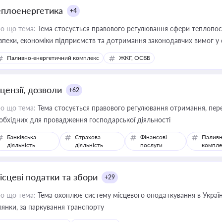
еплоенергетика
+4
о що тема:
Тема стосується правового регулювання сфери теплопост
зпеки, економіки підприємств та дотримання законодавчих вимог у
Паливно-енергетичний комплекс
ЖКГ, ОСББ
цензії, дозволи
+62
о що тема:
Тема стосується правового регулювання отримання, пере
обхідних для провадження господарської діяльності
Банківська
Страхова
Фінансові
Паливн
діяльність
діяльність
послуги
компле
ісцеві податки та збори
+29
о що тема:
Тема охоплює систему місцевого оподаткування в Україні
ділянки, за паркування транспорту