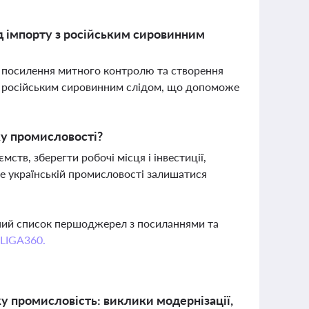
д імпорту з російським сировинним
 посилення митного контролю та створення
 з російським сировинним слідом, що допоможе
ку промисловості?
тв, зберегти робочі місця і інвестиції,
 українській промисловості залишатися
вний список першоджерел з посиланнями та
 LIGA360.
у промисловість: виклики модернізації,