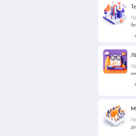
Т
Пр
бе
Лі
Пр
не
М
Пр