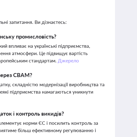
ьні запитання. Ви дізнаєтесь:
їнську промисловість?
ий впливає на українські підприємства,
нення атмосфери. Це підвищує вартість
європейським стандартам.
Джерело
 через CBAM?
атку, складністю модернізації виробництва та
еякі підприємства намагаються уникнути
аток і контроль викидів?
мплементує норми ЄС і посилить контроль за
риятиме більш ефективному регулюванню і