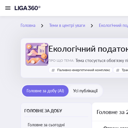
Головна
Теми в центрі уваги
Екологічний по
Екологічний подато
Тема стосується обов’язку 
ПРО ЩО ТЕМА:
бізнесу, формування фінанс
Паливно-енергетичний комплекс
Тра
Головне за добу (AI)
Усі публікації
ГОЛОВНЕ ЗА ДОБУ
Головне за 
Головне за сьогодні
Опрацьова