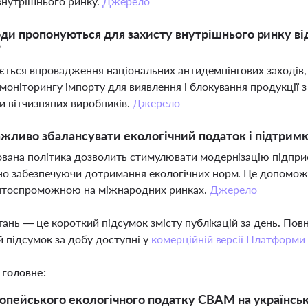
внутрішнього ринку.
Джерело
оди пропонуються для захисту внутрішнього ринку ві
?
ться впровадження національних антидемпінгових заходів,
моніторингу імпорту для виявлення і блокування продукції
и вітчизняних виробників.
Джерело
жливо збалансувати екологічний податок і підтрим
вана політика дозволить стимулювати модернізацію підприємс
о забезпечуючи дотримання екологічних норм. Це допоможе
нтоспроможною на міжнародних ринках.
Джерело
тань — це короткий підсумок змісту публікацій за день. По
 підсумок за добу доступні у
комерційній версії Платформи
 головне:
опейського екологічного податку CBAM на українськ