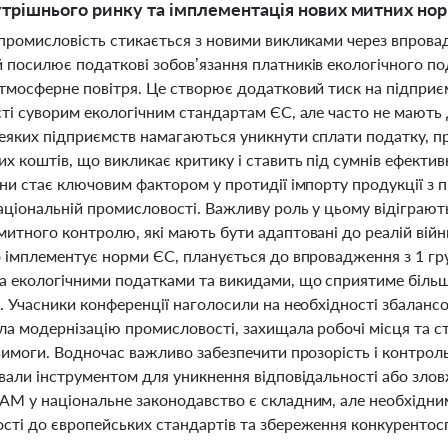
утрішнього ринку та імплементація нових митних нор
 промисловість стикається з новими викликами через впров
 посилює податкові зобов’язання платників екологічного по
атмосферне повітря. Це створює додатковий тиск на підприєм
ті суворим екологічним стандартам ЄС, але часто не мають д
еяких підприємств намагаються уникнути сплати податку, п
х коштів, що викликає критику і ставить під сумнів ефектив
їни стає ключовим фактором у протидії імпорту продукції з
аціональній промисловості. Важливу роль у цьому відіграють
итного контролю, які мають бути адаптовані до реалій війн
о імплементує норми ЄС, планується до впровадження з 1 гр
а екологічними податками та викидами, що сприятиме біль
. Учасники конференції наголосили на необхідності збаланс
ла модернізацію промисловості, захищала робочі місця та ст
вимоги. Водночас важливо забезпечити прозорість і контрол
вали інструментом для уникнення відповідальності або злов
AM у національне законодавство є складним, але необхідним
сті до європейських стандартів та збереження конкуренто