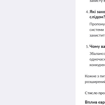
захисту 
Які зах
слідом
Пропонує
системи 
захистит
Чому ва
Збалансо
одночасн
конкуре
Кожне з пи
розширений
Стисло про
Вплив євр