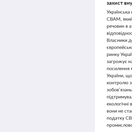
захист вн
Українська
CBAM, який
речовин в 
відповіднос
Власники д
європейськи
ринку Укра
загрожує н
посилення м
України, щ
контролю з
зобов’язань
підтримува
екологічні 
вони не ста
податку CB
промислово