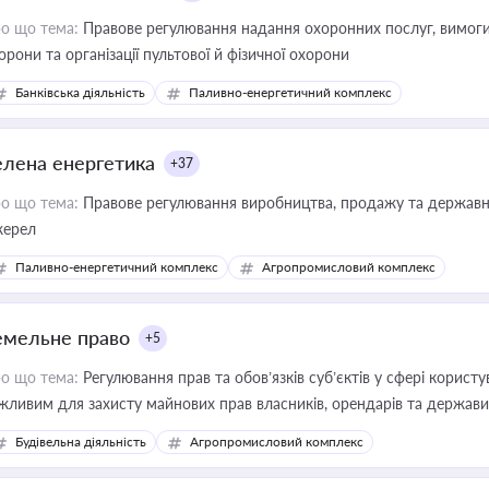
о що тема:
Правове регулювання надання охоронних послуг, вимоги д
орони та організації пультової й фізичної охорони
Банківська діяльність
Паливно-енергетичний комплекс
елена енергетика
+37
о що тема:
Правове регулювання виробництва, продажу та державної
ерел
Паливно-енергетичний комплекс
Агропромисловий комплекс
емельне право
+5
о що тема:
Регулювання прав та обов’язків суб’єктів у сфері корист
жливим для захисту майнових прав власників, орендарів та держави
сурсами
Будівельна діяльність
Агропромисловий комплекс