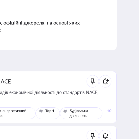
о, офіційні джерела, на основі яких
к
NACE
идів економічної діяльності до стандартів NACE,
о-енергетичний
Торгівля
Будівельна
+10
кс
діяльність