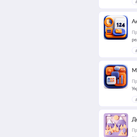
А
Пр
ре
М
Пр
Ук
ін
Д
Пр