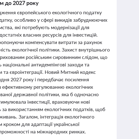
м до 2027 року
адження європейського екологічного податку
датку, особливо у сфері викидів забруднюючих
ства, які потребують модернізації для
остатніх власних ресурсів для інвестицій.
ропонуючи компенсувати витрати за рахунок
ність екологічної політики. Захист внутрішнього
 прихованим російським сировинним слідом, що
 національні антидемпінгові заходи та
и та євроінтеграції. Новий Митний кодекс
удня 2027 року і передбачає посилення
ш ефективному регулюванню екологічних
ованої державної політики, яка б одночасно
имулювала інвестиції, враховуючи нові
ь за використанням екологічних податків, щоб
живань. Загалом, інтеграція екологічного
 кроком для адаптації української
спроможності на міжнародних ринках.