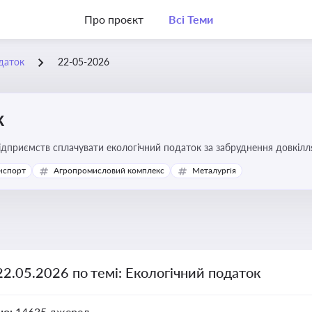
Про проєкт
Всі Теми
даток
22-05-2026
к
підприємств сплачувати екологічний податок за забруднення довкіл
ової звітності та дотримання природоохоронного законодавства
нспорт
Агропромисловий комплекс
Металургія
22.05.2026 по темі: Екологічний податок
но:
14635 джерел