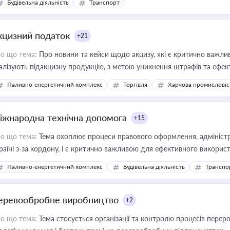
Будівельна діяльність
Транспорт
кцизний податок
+21
о що тема:
Про новини та кейси щодо акцизу, які є критично важли
алізують підакцизну продукцію, з метою уникнення штрафів та ефек
Паливно-енергетичний комплекс
Торгівля
Харчова промисловіс
іжнародна технічна допомога
+15
о що тема:
Тема охоплює процеси правового оформлення, адміністр
раїні з-за кордону, і є критично важливою для ефективного використ
фраструктурних проєктів
Паливно-енергетичний комплекс
Будівельна діяльність
Транспо
еревообробне виробництво
+2
о що тема:
Тема стосується організації та контролю процесів перер