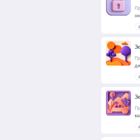
Пр
ох
З
Пр
дж
З
Пр
ва
ре