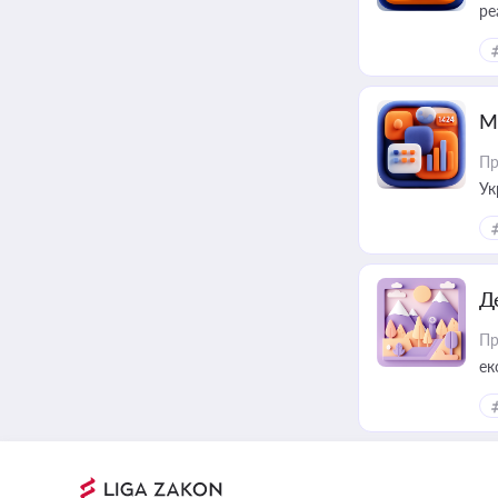
ре
М
Пр
Ук
ін
Д
Пр
ек