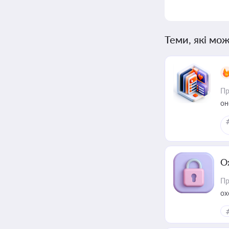
Теми, які мож
Пр
он
О
Пр
ох