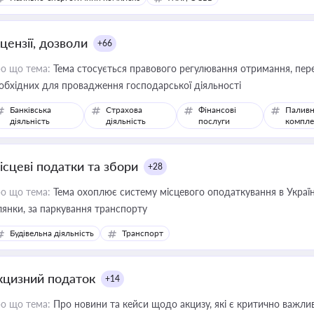
цензії, дозволи
+66
о що тема:
Тема стосується правового регулювання отримання, пере
обхідних для провадження господарської діяльності
Банківська
Страхова
Фінансові
Паливн
діяльність
діяльність
послуги
компле
ісцеві податки та збори
+28
о що тема:
Тема охоплює систему місцевого оподаткування в Україні
ділянки, за паркування транспорту
Будівельна діяльність
Транспорт
кцизний податок
+14
о що тема:
Про новини та кейси щодо акцизу, які є критично важли