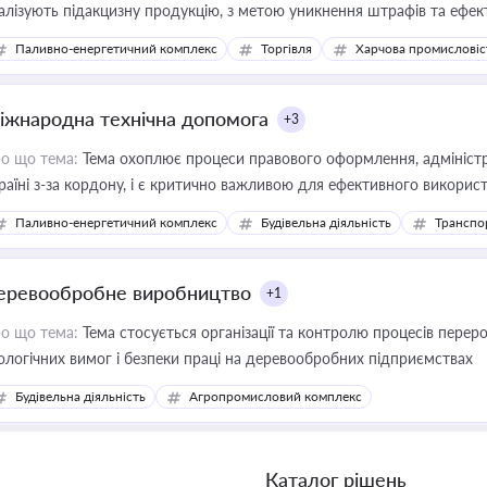
алізують підакцизну продукцію, з метою уникнення штрафів та ефек
Паливно-енергетичний комплекс
Торгівля
Харчова промисловіс
іжнародна технічна допомога
+3
о що тема:
Тема охоплює процеси правового оформлення, адміністр
раїні з-за кордону, і є критично важливою для ефективного використ
фраструктурних проєктів
Паливно-енергетичний комплекс
Будівельна діяльність
Транспо
еревообробне виробництво
+1
о що тема:
Тема стосується організації та контролю процесів перер
ологічних вимог і безпеки праці на деревообробних підприємствах
Будівельна діяльність
Агропромисловий комплекс
Каталог рішень