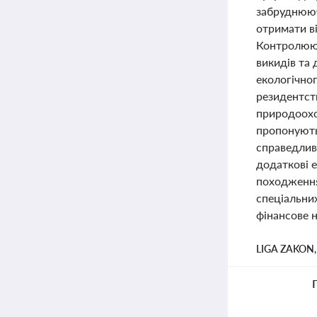
забруднююч
отримати ві
Контролюючі
викидів та 
екологічно
резидентст
природоохо
пропонують
справедливи
додаткові е
походження
спеціальни
фінансове 
LIGA ZAKON