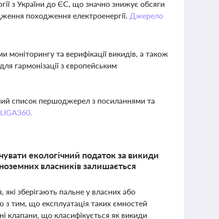
гії з України до ЄС, що значно знижує обсяги
рдження походження електроенергії.
Джерело
и моніторингу та верифікації викидів, а також
для гармонізації з європейським
вний список першоджерел з посиланнями та
 LIGA360.
ачувати екологічний податок за викиди
іноземних власників залишається
 які зберігають пальне у власних або
о з тим, що експлуатація таких ємностей
і клапани, що класифікується як викиди