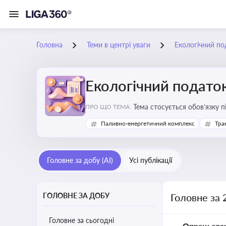
Головна
Теми в центрі уваги
Екологічний по
Екологічний подато
Тема стосується обов’язку 
ПРО ЩО ТЕМА:
бізнесу, формування фінанс
Паливно-енергетичний комплекс
Тра
Головне за добу (AI)
Усі публікації
ГОЛОВНЕ ЗА ДОБУ
Головне за 
Головне за сьогодні
Опрацьова