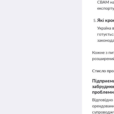
CBAM нак
експорту
Які кро
Україна 
готуєтьс
законод
Кожне з пи
розширений
Стисло про
Підприємц
забруднюю
проблем
Відповідно 
орендованих
супроводжу