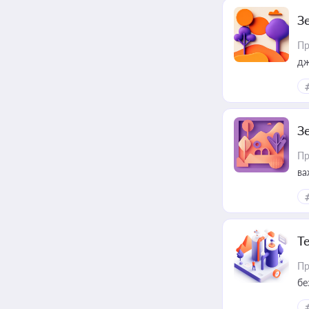
З
Пр
дж
З
Пр
ва
ре
Т
Пр
бе