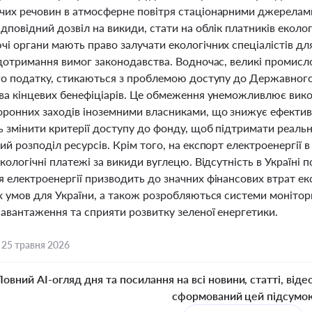
их речовин в атмосферне повітря стаціонарними джерелами.
дповідний дозвіл на викиди, стати на облік платників еколог
 органи мають право залучати екологічних спеціалістів для
дотримання вимог законодавства. Водночас, великі промисло
го податку, стикаються з проблемою доступу до Державного
ва кінцевих бенефіціарів. Це обмеження унеможливлює вик
ронних заходів іноземними власниками, що знижує ефективн
 змінити критерії доступу до фонду, щоб підтримати реальн
й розподіл ресурсів. Крім того, на експорт електроенергії
кологічні платежі за викиди вуглецю. Відсутність в Україні
 електроенергії призводить до значних фінансових втрат ек
х умов для України, а також розробляються системи монітори
навантаження та сприяти розвитку зеленої енергетики.
,
25 травня 2026
Повний AI-огляд дня та посилання на всі новини, статті, віде
сформований цей підсумо