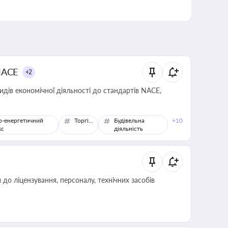
NACE
+2
идів економічної діяльності до стандартів NACE,
о-енергетичний
Торгівля
Будівельна
+10
кс
діяльність
о ліцензування, персоналу, технічних засобів