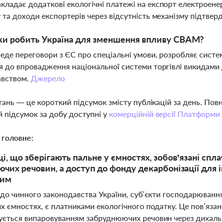
ладає додаткові екологічні платежі на експорт електроенер
 та доходи експортерів через відсутність механізму підтве
ки робить Україна для зменшення впливу CBAM?
веде переговори з ЄС про спеціальні умови, розробляє систем
я до впровадження національної системи торгівлі викидами 
авством.
Джерело
тань — це короткий підсумок змісту публікацій за день. По
 підсумок за добу доступні у
комерційній версії Платформи
 головне:
і, що зберігають пальне у ємностях, зобов’язані спл
чих речовин, а доступ до фонду декарбонізації для 
ним
до чинного законодавства України, суб’єкти господарювання,
 ємностях, є платниками екологічного податку. Це пов’язан
ється випаровуванням забруднюючих речовин через дихальн