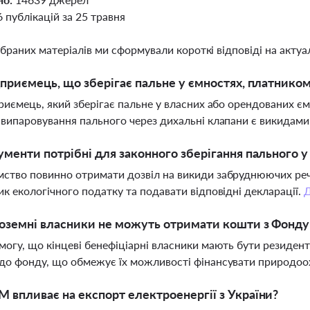
6 публікацій за 25 травня
ібраних матеріалів ми сформували короткі відповіді на актуал
дприємець, що зберігає пальне у ємностях, платнико
приємець, який зберігає пальне у власних або орендованих є
 випаровування пального через дихальні клапани є викидам
ументи потрібні для законного зберігання пального у
ство повинно отримати дозвіл на викиди забруднюючих реч
ик екологічного податку та подавати відповідні декларації.
оземні власники не можуть отримати кошти з Фонду 
могу, що кінцеві бенефіціарні власники мають бути резидент
до фонду, що обмежує їх можливості фінансувати природоо
 впливає на експорт електроенергії з України?