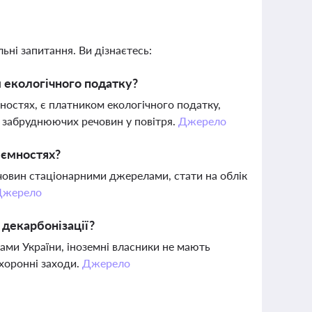
ьні запитання. Ви дізнаєтесь:
м екологічного податку?
мностях, є платником екологічного податку,
и забруднюючих речовин у повітря.
Джерело
 ємностях?
овин стаціонарними джерелами, стати на облік
Джерело
декарбонізації?
ами України, іноземні власники не мають
хоронні заходи.
Джерело