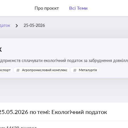
Про проєкт
Всі Теми
даток
25-05-2026
к
підприємств сплачувати екологічний податок за забруднення довкіл
ової звітності та дотримання природоохоронного законодавства
нспорт
Агропромисловий комплекс
Металургія
25.05.2026 по темі: Екологічний податок
но:
14639 джерел