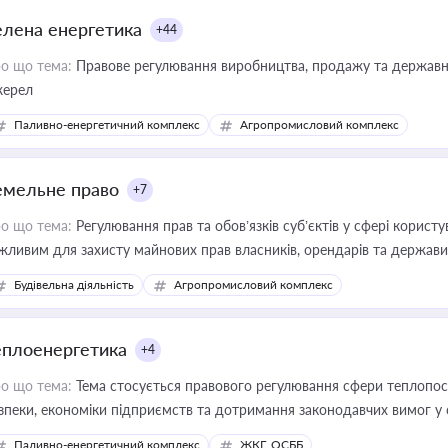
елена енергетика
+44
о що тема:
Правове регулювання виробництва, продажу та державної
ерел
Паливно-енергетичний комплекс
Агропромисловий комплекс
емельне право
+7
о що тема:
Регулювання прав та обов’язків суб’єктів у сфері корист
жливим для захисту майнових прав власників, орендарів та держави
сурсами
Будівельна діяльність
Агропромисловий комплекс
еплоенергетика
+4
о що тема:
Тема стосується правового регулювання сфери теплопост
зпеки, економіки підприємств та дотримання законодавчих вимог у
Паливно-енергетичний комплекс
ЖКГ, ОСББ