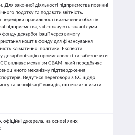
 Для законної діяльності підприємства повинні
ічного податку та подавати звітність.
 перевірки правильності визначення обсягів
ві підприємства, які сплачують значні суми
 фонду декарбонізації через вимогу
ористання коштів фонду для фінансування
ість кліматичної політики. Експерти
у декарбонізацію промисловості та забезпечити
 в ЄС впливає механізм CBAM, який передбачає
 повноцінного механізму підтвердження
спортерів. Ведуться переговори з ЄС щодо
нгу та верифікації викидів, що може знизити
о, офіційні джерела, на основі яких
к