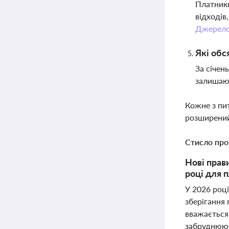
Платники
відходів
Джерел
Які обс
За січен
залишают
Кожне з пи
розширений
Стисло про
Нові прав
році для 
У 2026 роц
зберігання
вважається
забруднююч