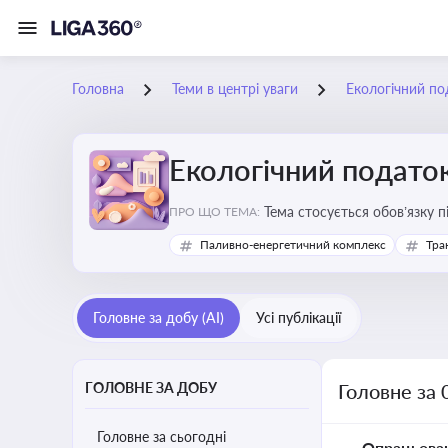
Головна
Теми в центрі уваги
Екологічний по
Екологічний подато
Тема стосується обов’язку 
ПРО ЩО ТЕМА:
бізнесу, формування фінанс
Паливно-енергетичний комплекс
Тра
Головне за добу (AI)
Усі публікації
ГОЛОВНЕ ЗА ДОБУ
Головне за 
Головне за сьогодні
Опрацьова