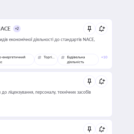
NACE
+2
идів економічної діяльності до стандартів NACE,
о-енергетичний
Торгівля
Будівельна
+10
кс
діяльність
о ліцензування, персоналу, технічних засобів