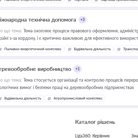
іжнародна технічна допомога
+3
о що тема:
Тема охоплює процеси правового оформлення, адміністр
раїні з-за кордону, і є критично важливою для ефективного використ
фраструктурних проєктів
Паливно-енергетичний комплекс
Будівельна діяльність
Транспо
еревообробне виробництво
+1
о що тема:
Тема стосується організації та контролю процесів перер
ологічних вимог і безпеки праці на деревообробних підприємствах
Будівельна діяльність
Агропромисловий комплекс
Каталог рішень
Liga360: Керівник
Зн