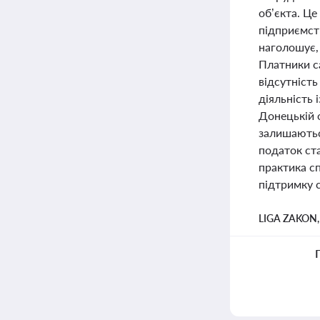
об’єкта. Це
підприємст
наголошує,
Платники с
відсутність
діяльність 
Донецькій о
залишаютьс
податок ст
практика сп
підтримку с
LIGA ZAKON