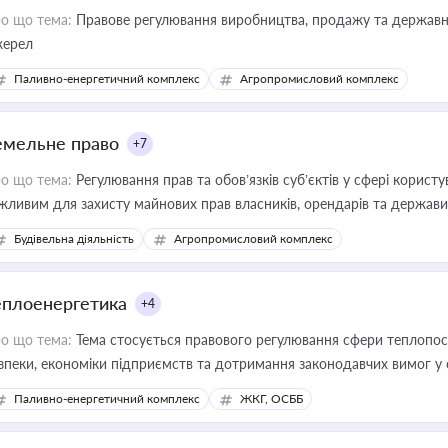
о що тема:
Правове регулювання виробництва, продажу та державної
ерел
Паливно-енергетичний комплекс
Агропромисловий комплекс
емельне право
+7
о що тема:
Регулювання прав та обов’язків суб’єктів у сфері корист
жливим для захисту майнових прав власників, орендарів та держави
сурсами
Будівельна діяльність
Агропромисловий комплекс
еплоенергетика
+4
о що тема:
Тема стосується правового регулювання сфери теплопост
зпеки, економіки підприємств та дотримання законодавчих вимог у
Паливно-енергетичний комплекс
ЖКГ, ОСББ