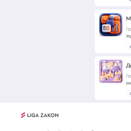
М
Пр
Ук
ін
Д
Пр
ек