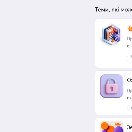
Теми, які мож
Пр
он
О
Пр
ох
З