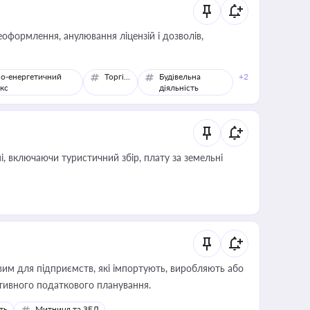
оформлення, анулювання ліцензій і дозволів,
о-енергетичний
Торгівля
Будівельна
+2
кс
діяльність
, включаючи туристичний збір, плату за земельні
вим для підприємств, які імпортують, виробляють або
тивного податкового планування.
ть
Митниця та ЗЕД