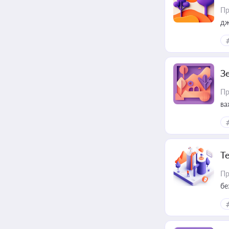
Пр
дж
З
Пр
ва
ре
Т
Пр
бе