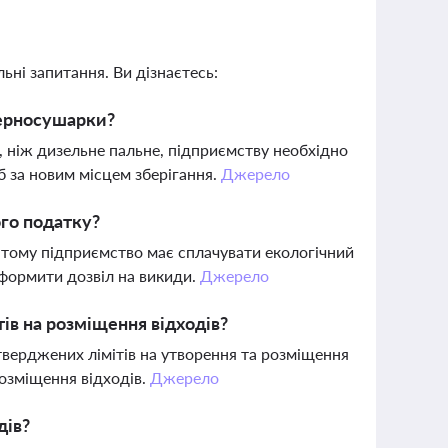
ьні запитання. Ви дізнаєтесь:
 зерносушарки?
, ніж дизельне пальне, підприємству необхідно
б за новим місцем зберігання.
Джерело
ого податку?
 тому підприємство має сплачувати екологічний
формити дозвіл на викиди.
Джерело
ів на розміщення відходів?
тверджених лімітів на утворення та розміщення
озміщення відходів.
Джерело
дів?