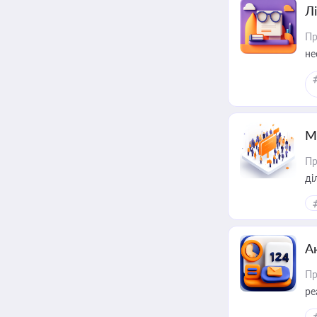
Лі
Пр
не
М
Пр
А
Пр
ре