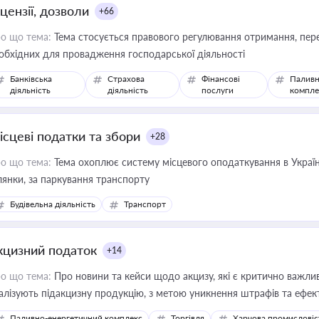
цензії, дозволи
+66
о що тема:
Тема стосується правового регулювання отримання, пере
обхідних для провадження господарської діяльності
Банківська
Страхова
Фінансові
Паливн
діяльність
діяльність
послуги
компле
ісцеві податки та збори
+28
о що тема:
Тема охоплює систему місцевого оподаткування в Україні
ділянки, за паркування транспорту
Будівельна діяльність
Транспорт
кцизний податок
+14
о що тема:
Про новини та кейси щодо акцизу, які є критично важли
алізують підакцизну продукцію, з метою уникнення штрафів та ефек
Паливно-енергетичний комплекс
Торгівля
Харчова промисловіс