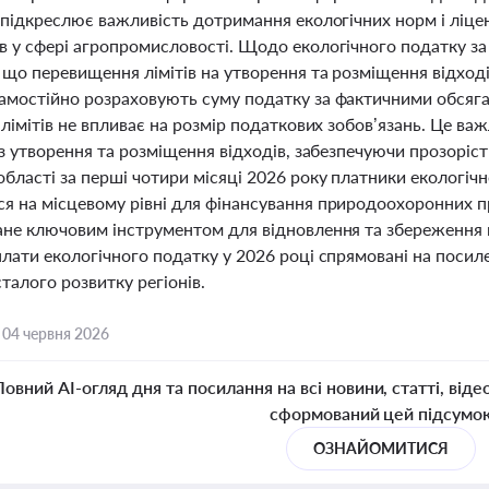
 підкреслює важливість дотримання екологічних норм і ліцен
в у сфері агропромисловості. Щодо екологічного податку за
 що перевищення лімітів на утворення та розміщення відході
амостійно розраховують суму податку за фактичними обсягам
 лімітів не впливає на розмір податкових зобов’язань. Це в
із утворення та розміщення відходів, забезпечуючи прозоріст
бласті за перші чотири місяці 2026 року платники екологічн
я на місцевому рівні для фінансування природоохоронних пр
ане ключовим інструментом для відновлення та збереження п
лати екологічного податку у 2026 році спрямовані на посиле
талого розвитку регіонів.
,
04 червня 2026
Повний AI-огляд дня та посилання на всі новини, статті, віде
сформований цей підсумо
ОЗНАЙОМИТИСЯ