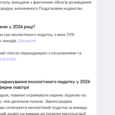
талу, виходячи з фактичних обсягів розміщення
 порядку, визначеного Податковим кодексом.
ини у 2026 році?
н грн екологічного податку, з яких 55%
 заходів.
Джерело
вний список першоджерел з посиланнями та
 LIGA360.
 нарахування екологічного податку у 2026
ферне повітря
арок, повинні отримувати окрему ліцензію на
ю, ніж дизельне пальне. Зерносушарка
ка сплачувати екологічний податок за викиди
й дозвіл на викиди до початку експлуатації