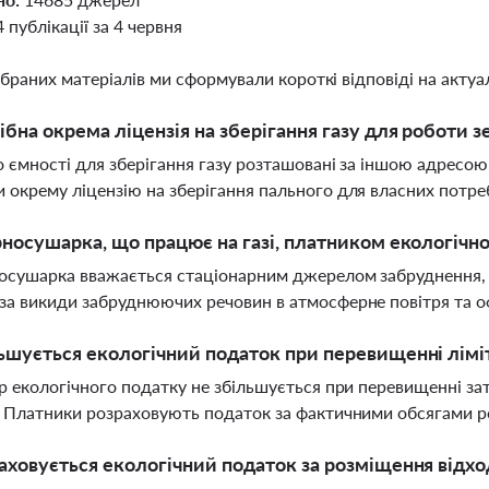
4 публікації за 4 червня
ібраних матеріалів ми сформували короткі відповіді на актуал
ібна окрема ліцензія на зберігання газу для роботи
о ємності для зберігання газу розташовані за іншою адресою
 окрему ліцензію на зберігання пального для власних потре
рносушарка, що працює на газі, платником екологічн
носушарка вважається стаціонарним джерелом забруднення,
за викиди забруднюючих речовин в атмосферне повітря та о
ьшується екологічний податок при перевищенні ліміт
ір екологічного податку не збільшується при перевищенні за
. Платники розраховують податок за фактичними обсягами р
аховується екологічний податок за розміщення відхо