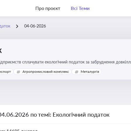
Про проєкт
Всі Теми
даток
04-06-2026
к
підприємств сплачувати екологічний податок за забруднення довкіл
ової звітності та дотримання природоохоронного законодавства
нспорт
Агропромисловий комплекс
Металургія
04.06.2026 по темі: Екологічний податок
но:
14685 джерел