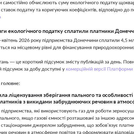
 самостійно обчислюють суму екологічного податку щоквар
, ставок податку та коригуючих коефіцієнтів, відповідно до
о
яги екологічного податку сплатили платники Донечч
ь-квітень 2026 року підприємства Донеччини сплатили 4,5 мл
ься на місцевому рівні для фінансування природоохоронних
тань — це короткий підсумок змісту публікацій за день. По
 підсумок за добу доступні у
комерційній версії Платформи
 головне:
ила ліцензування зберігання пального та особливості
платників з викидами забруднюючих речовин в атмос
і підприємства, які використовують газ для роботи зерносуш
 пального, якщо газові ємності розташовані за іншою адресо
 стаціонарним джерелом забруднення, що зобов’язує платни
их речовин в атмосферне повітря та оформлювати відповідни