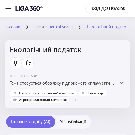
ВХІД ДО LIGA360
Головна
Теми в центрі уваги
Екологічний податок
Екологічний податок
ПРО ЩО ТЕМА:
Тема стосується обов’язку підприємств сплачувати
екологічний податок за забруднення довкілля. Вона
Паливно-енергетичний комплекс
Транспорт
важлива для екологічного контролю бізнесу,
Агропромисловий комплекс
+1
формування фінансової звітності та дотримання
природоохоронного законодавства
Головне за добу (AI)
Усі публікації