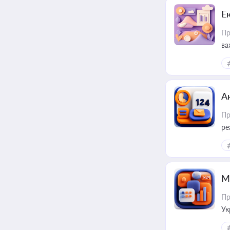
Е
Пр
ва
за
А
Пр
ре
М
Пр
Ук
ін