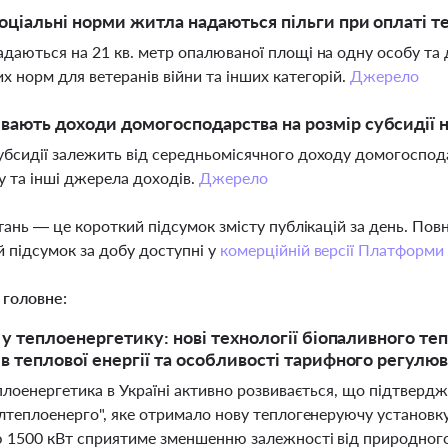
соціальні норми житла надаються пільги при оплаті те
адаються на 21 кв. метр опалюваної площі на одну особу та д
х норм для ветеранів війни та інших категорій.
Джерело
вають доходи домогосподарства на розмір субсидії 
убсидії залежить від середньомісячного доходу домогоспода
 та інші джерела доходів.
Джерело
тань — це короткий підсумок змісту публікацій за день. По
 підсумок за добу доступні у
комерційній версії Платформи
 головне:
ї у теплоенергетику: нові технології біопаливного т
в теплової енергії та особливості тарифного регулюв
плоенергетика в Україні активно розвивається, що підтвер
лтеплоенерго", яке отримало нову теплогенеруючу установк
 1500 кВт сприятиме зменшенню залежності від природного 