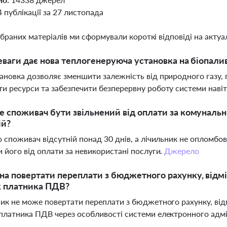
4 публікації за 27 листопада
ібраних матеріалів ми сформували короткі відповіді на актуал
еваги дає нова теплогенеруюча установка на біопали
ановка дозволяє зменшити залежність від природного газу, 
и ресурси та забезпечити безперервну роботу системи навіт
 споживач бути звільнений від оплати за комунальні
ій?
о споживач відсутній понад 30 днів, а лічильник не опломбо
и його від оплати за невикористані послуги.
Джерело
а повертати переплати з бюджетного рахунку, відмі
к платника ПДВ?
ник не може повертати переплати з бюджетного рахунку, від
платника ПДВ через особливості системи електронного адм