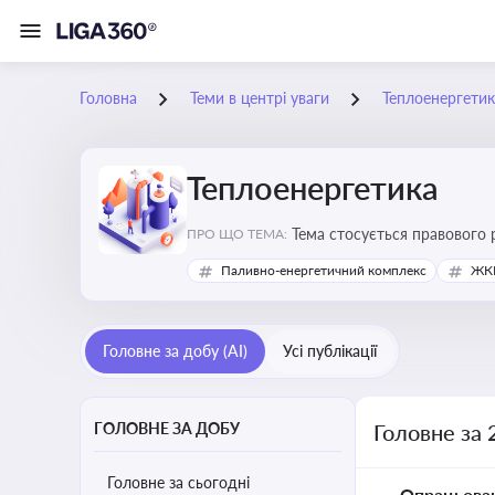
Головна
Теми в центрі уваги
Теплоенергетик
Теплоенергетика
Тема стосується правового 
ПРО ЩО ТЕМА:
дотримання законодавчих в
Паливно-енергетичний комплекс
ЖКГ
Головне за добу (AI)
Усі публікації
ГОЛОВНЕ ЗА ДОБУ
Головне за 
Головне за сьогодні
Опрацьова