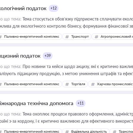
кологічний податок
+12
о що тема:
Тема стосується обов’язку підприємств сплачувати еколо
жлива для екологічного контролю бізнесу, формування фінансової 
конодавства
Паливно-енергетичний комплекс
Транспорт
Агропромисловий 
кцизний податок
+39
о що тема:
Про новини та кейси щодо акцизу, які є критично важли
алізують підакцизну продукцію, з метою уникнення штрафів та ефек
Паливно-енергетичний комплекс
Торгівля
Харчова промисловіс
іжнародна технічна допомога
+11
о що тема:
Тема охоплює процеси правового оформлення, адміністр
раїні з-за кордону, і є критично важливою для ефективного використ
фраструктурних проєктів
Паливно-енергетичний комплекс
Будівельна діяльність
Транспо