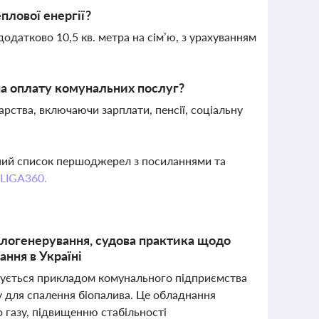
плової енергії?
одатково 10,5 кв. метра на сім’ю, з урахуванням
на оплату комунальних послуг?
рства, включаючи зарплати, пенсії, соціальну
вний список першоджерел з посиланнями та
 LIGA360.
еплогенерування, судова практика щодо
ання в Україні
джується прикладом комунального підприємства
у для спалення біопалива. Це обладнання
газу, підвищенню стабільності