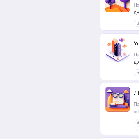
Пр
дж
У
Пр
до
Лі
Пр
не