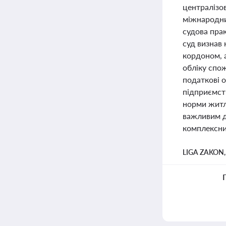
централізов
міжнародни
судова прак
суд визнав 
кордоном, а
обліку спо
податкові 
підприємст
норми житла
важливим д
комплексний
LIGA ZAKON