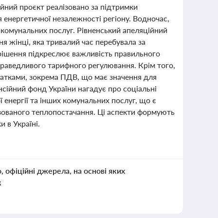
ійний проєкт реалізовано за підтримки
 енергетичної незалежності регіону. Водночас,
а комунальних послуг. Рівненський апеляційний
я жінці, яка тривалий час перебувала за
е рішення підкреслює важливість правильного
праведливого тарифного регулювання. Крім того,
датками, зокрема ПДВ, що має значення для
сійний фонд України нагадує про соціальні
ї енергії та інших комунальних послуг, що є
ізованого теплопостачання. Ці аспекти формують
 в Україні.
о, офіційні джерела, на основі яких
к