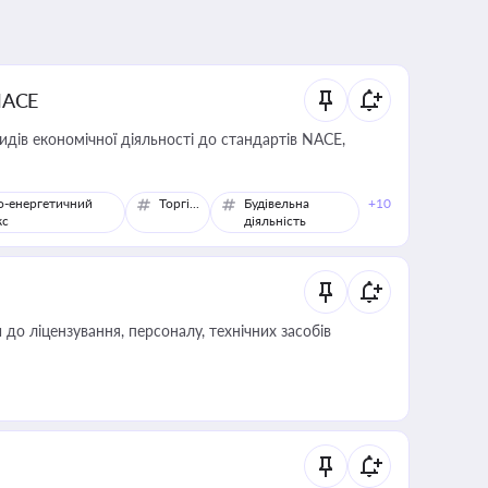
NACE
идів економічної діяльності до стандартів NACE,
о-енергетичний
Торгівля
Будівельна
+10
кс
діяльність
о ліцензування, персоналу, технічних засобів