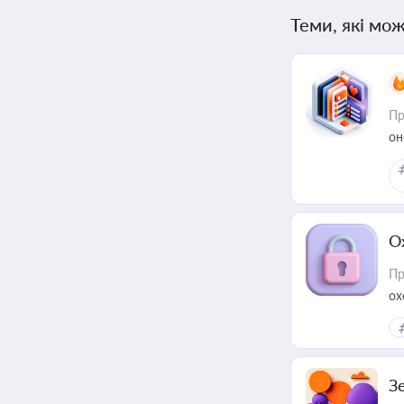
Теми, які мож
Пр
он
О
Пр
ох
З