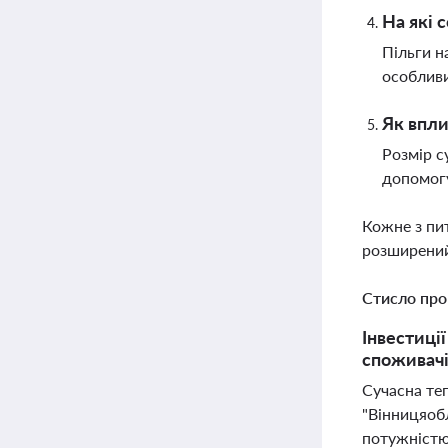
На які 
Пільги н
особливи
Як впли
Розмір с
допомогу
Кожне з пи
розширений
Стисло про
Інвестиці
споживачі
Сучасна те
"Вінницяоб
потужністю