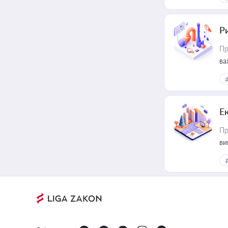
Ри
Пр
ва
Е
Пр
ви