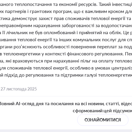
аного теплопостачання та економії ресурсів. Такий інвестиц
х партнерів і грантових програм, що є важливим кроком для
тика демонструє захист прав споживачів теплової енергії т
неправомірним нарахування заборгованості за водопостачанн
 її лічильник не був опломбований і прийнятий на облік. Ц
живання теплової енергії та інших комунальних послуг для с
органи роз’яснюють особливості повернення переплат за по
в теплоенергетики у контексті фінансового регулювання. Пен
, які враховуються при нарахуванні пільг на оплату теплово
ля споживачів теплової енергії, особливо в умовах централ
 підхід до регулювання та підтримки галузі теплоенергетики
,
27 листопада 2025
Повний AI-огляд дня та посилання на всі новини, статті, віде
сформований цей підсумо
ОЗНАЙОМИТИСЯ