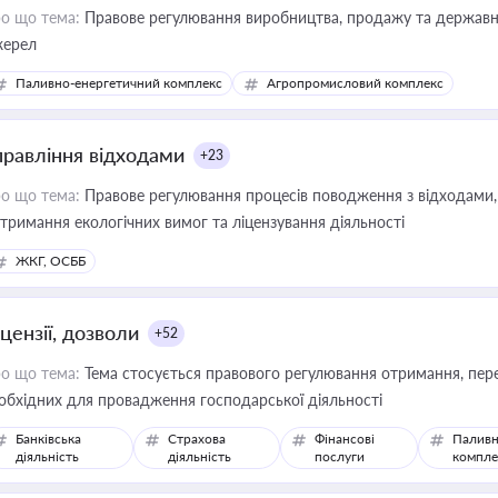
о що тема:
Правове регулювання виробництва, продажу та державної
ерел
Паливно-енергетичний комплекс
Агропромисловий комплекс
правління відходами
+23
о що тема:
Правове регулювання процесів поводження з відходами, 
тримання екологічних вимог та ліцензування діяльності
ЖКГ, ОСББ
цензії, дозволи
+52
о що тема:
Тема стосується правового регулювання отримання, пере
обхідних для провадження господарської діяльності
Банківська
Страхова
Фінансові
Паливн
діяльність
діяльність
послуги
компле