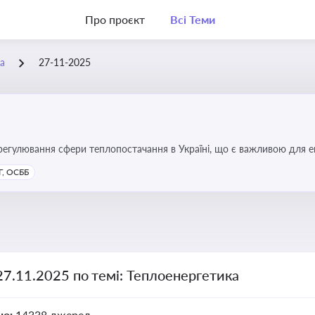
Про проєкт
Всі Теми
а
27-11-2025
регулювання сфери теплопостачання в Україні, що є важливою для е
имог у сфері комунальних послуг
, ОСББ
27.11.2025 по темі: Теплоенергетика
но:
14338 джерел