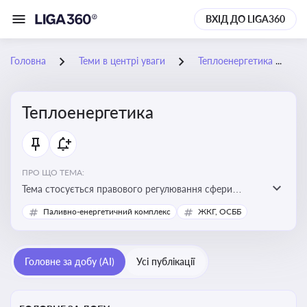
ВХІД ДО LIGA360
Головна
Теми в центрі уваги
Теплоенергетика
Теплоенергетика
ПРО ЩО ТЕМА:
Тема стосується правового регулювання сфери
теплопостачання в Україні, що є важливою для
Паливно-енергетичний комплекс
ЖКГ, ОСББ
енергетичної безпеки, економіки підприємств та
дотримання законодавчих вимог у сфері
комунальних послуг
Головне за добу (AI)
Усі публікації