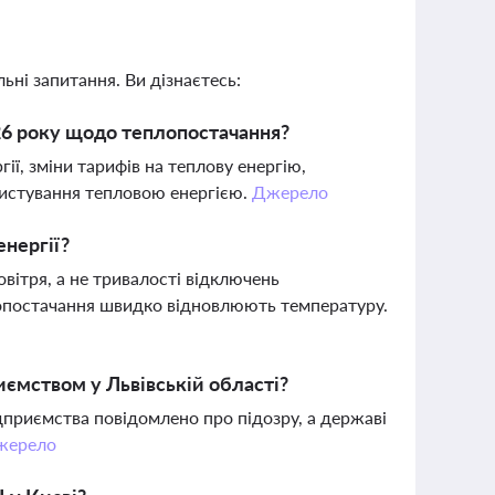
ьні запитання. Ви дізнаєтесь:
26 року щодо теплопостачання?
ї, зміни тарифів на теплову енергію,
ристування тепловою енергією.
Джерело
енергії?
вітря, а не тривалості відключень
тропостачання швидко відновлюють температуру.
иємством у Львівській області?
дприємства повідомлено про підозру, а державі
жерело