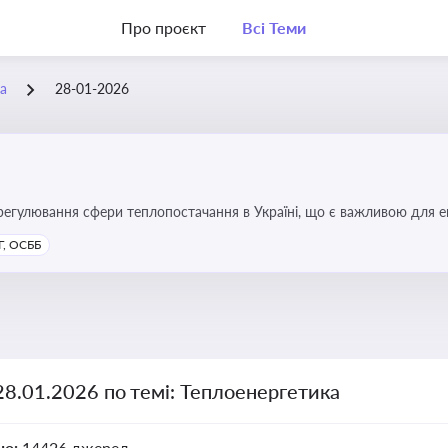
Про проєкт
Всі Теми
а
28-01-2026
регулювання сфери теплопостачання в Україні, що є важливою для е
имог у сфері комунальних послуг
, ОСББ
28.01.2026 по темі: Теплоенергетика
но:
14426 джерел