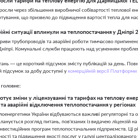
осли тарифи на теплову енергію для Дарницької ТЕЦ
росли через збільшення виробничої собівартості теплової енер
тування, що призвело до підвищення вартості тепла для на
рійні ситуації вплинули на теплопостачання у Дніпрі 2
риви трубопроводів та аварійні роботи тимчасово припинено
Дніпрі. Комунальні служби працюють над усуненням пробл
тань — це короткий підсумок змісту публікацій за день. По
 підсумок за добу доступні у
комерційній версії Платформи
 головне:
тує зміни у ліцензуванні та тарифах на теплову енер
 та аварійні відключення теплопостачання у регіонах
лоенергетики України відбуваються важливі регуляторні та 
ланується розгляд питань, пов'язаних із видачею ліцензій н
інвестиційних програм теплопостачальних підприємств. Ці р
ості та підвищення якості послуг у галузі централізованог