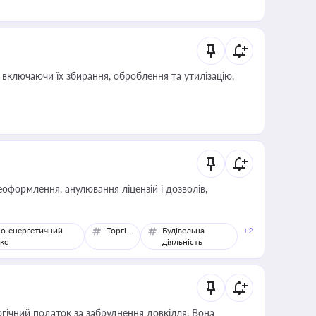
включаючи їх збирання, оброблення та утилізацію,
оформлення, анулювання ліцензій і дозволів,
о-енергетичний
Торгівля
Будівельна
+2
кс
діяльність
гічний податок за забруднення довкілля. Вона