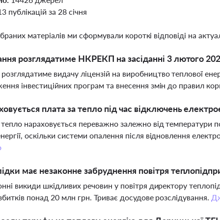
13 публікацій за 28 січня
ібраних матеріалів ми сформували короткі відповіді на актуал
ання розглядатиме НКРЕКП на засіданні 3 лютого 20
озглядатиме видачу ліцензій на виробництво теплової енергі
ення інвестиційних програм та внесення змін до правил ко
ховується плата за тепло під час відключень електро
 тепло нараховується переважно залежно від температури по
нергії, оскільки системи опалення після відновлення елек
о
лідки має незаконне забруднення повітря теплопідпр
онні викиди шкідливих речовин у повітря директору теплопі
збитків понад 20 млн грн. Триває досудове розслідування.
Д