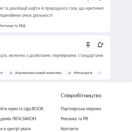
 та реалізації нафти й природного газу, що критично
ліцензійних умов діяльності
Митниця та ЗЕД
цтв, включно з дозволами, перевірками, стандартами
рт
Агропромисловий комплекс
Металургія
+2
Співробітництво
айти юриста Liga:BOOK
Партнерська мережа
адемія ЛІГА:ЗАКОН
Реклама та PR
и в центрі уваги
Контакти