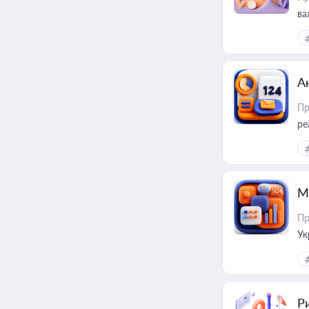
ва
за
А
Пр
ре
М
Пр
Ук
ін
Ри