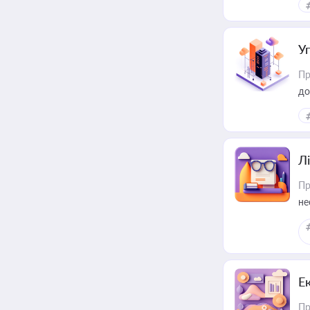
У
Пр
до
Лі
Пр
не
Е
Пр