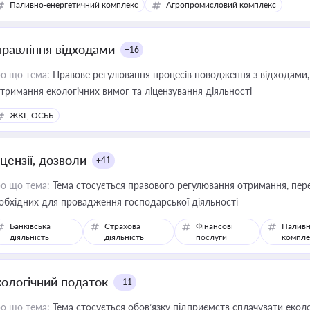
Паливно-енергетичний комплекс
Агропромисловий комплекс
правління відходами
+16
о що тема:
Правове регулювання процесів поводження з відходами, 
тримання екологічних вимог та ліцензування діяльності
ЖКГ, ОСББ
цензії, дозволи
+41
о що тема:
Тема стосується правового регулювання отримання, пере
обхідних для провадження господарської діяльності
Банківська
Страхова
Фінансові
Паливн
діяльність
діяльність
послуги
компле
кологічний податок
+11
о що тема:
Тема стосується обов’язку підприємств сплачувати еколо