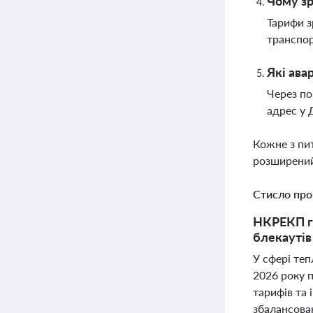
Чому зр
Тарифи з
транспор
Які ава
Через по
адрес у 
Кожне з пи
розширений
Стисло про
НКРЕКП го
блекаутів
У сфері теп
2026 року п
тарифів та 
збалансован