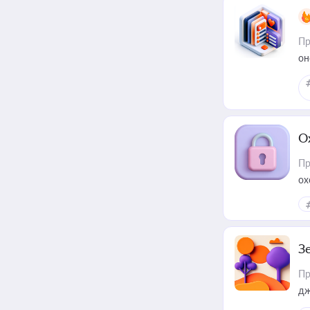
Пр
он
О
Пр
ох
З
Пр
дж