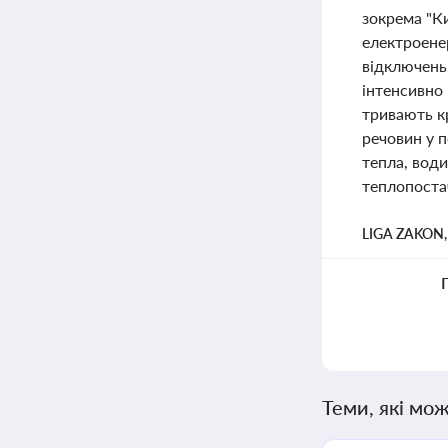
зокрема "К
електроенер
відключень
інтенсивно 
тривають к
речовин у п
тепла, води
теплопостач
LIGA ZAKON
Теми, які мож