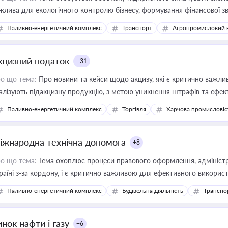
жлива для екологічного контролю бізнесу, формування фінансової 
конодавства
Паливно-енергетичний комплекс
Транспорт
Агропромисловий 
кцизний податок
+31
о що тема:
Про новини та кейси щодо акцизу, які є критично важли
алізують підакцизну продукцію, з метою уникнення штрафів та ефек
Паливно-енергетичний комплекс
Торгівля
Харчова промисловіс
іжнародна технічна допомога
+8
о що тема:
Тема охоплює процеси правового оформлення, адміністр
раїні з-за кордону, і є критично важливою для ефективного використ
фраструктурних проєктів
Паливно-енергетичний комплекс
Будівельна діяльність
Транспо
нок нафти і газу
+6