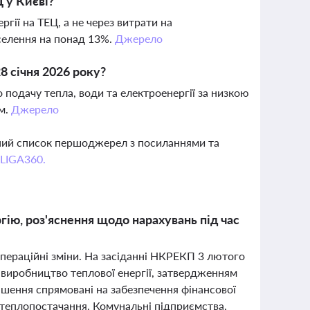
 у Києві?
гії на ТЕЦ, а не через витрати на
селення на понад 13%.
Джерело
8 січня 2026 року?
 подачу тепла, води та електроенергії за низкою
ем.
Джерело
вний список першоджерел з посиланнями та
 LIGA360.
гію, роз'яснення щодо нарахувань під час
операційні зміни. На засіданні НКРЕКП 3 лютого
а виробництво теплової енергії, затвердженням
ішення спрямовані на забезпечення фінансової
о теплопостачання. Комунальні підприємства,