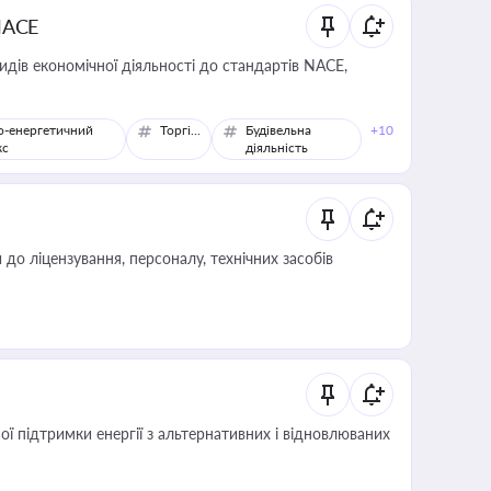
NACE
идів економічної діяльності до стандартів NACE,
о-енергетичний
Торгівля
Будівельна
+10
кс
діяльність
о ліцензування, персоналу, технічних засобів
 підтримки енергії з альтернативних і відновлюваних