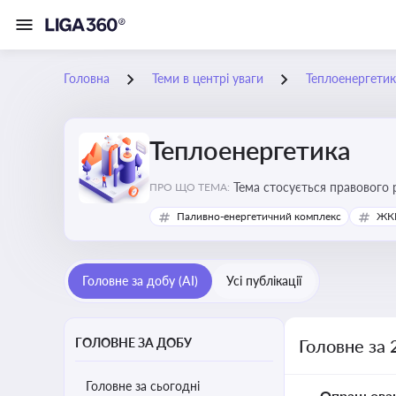
Головна
Теми в центрі уваги
Теплоенергетик
Теплоенергетика
Тема стосується правового 
ПРО ЩО ТЕМА:
дотримання законодавчих в
Паливно-енергетичний комплекс
ЖКГ
Головне за добу (AI)
Усі публікації
ГОЛОВНЕ ЗА ДОБУ
Головне за 
Головне за сьогодні
Опрацьова