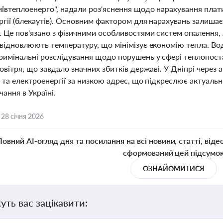
иївтеплоенерго", надали роз'яснення щодо нарахування плат
гії (блекаутів). Основним фактором для нарахувань залишаєт
. Це пов'язано з фізичними особливостями систем опалення, 
відновлюють температуру, що мінімізує економію тепла. Водн
римінальні розслідування щодо порушень у сфері теплопоста
овітря, що завдало значних збитків державі. У Дніпрі через 
 та електроенергії за низкою адрес, що підкреслює актуальн
ання в Україні.
,
28 січня 2026
Повний AI-огляд дня та посилання на всі новини, статті, віде
сформований цей підсумо
ОЗНАЙОМИТИСЯ
уть вас зацікавити: