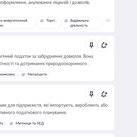
оформлення, анулювання ліцензій і дозволів,
о-енергетичний
Торгівля
Будівельна
+2
кс
діяльність
гічний податок за забруднення довкілля. Вона
звітності та дотримання природоохоронного
комплекс
Металургія
вим для підприємств, які імпортують, виробляють або
тивного податкового планування.
ть
Митниця та ЗЕД