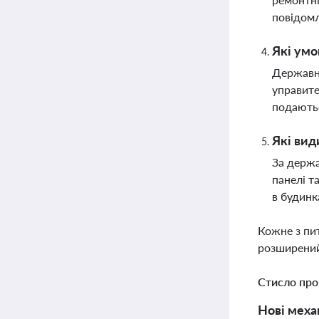
повідом
Які умо
Державна
управите
подаютьс
Які вид
За держа
панелі т
в будинк
Кожне з пи
розширений
Стисло про
Нові меха