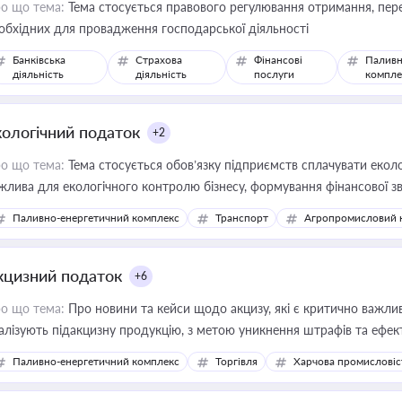
о що тема:
Тема стосується правового регулювання отримання, пере
обхідних для провадження господарської діяльності
Банківська
Страхова
Фінансові
Паливн
діяльність
діяльність
послуги
компле
кологічний податок
+2
о що тема:
Тема стосується обов’язку підприємств сплачувати еколо
жлива для екологічного контролю бізнесу, формування фінансової 
конодавства
Паливно-енергетичний комплекс
Транспорт
Агропромисловий 
кцизний податок
+6
о що тема:
Про новини та кейси щодо акцизу, які є критично важли
алізують підакцизну продукцію, з метою уникнення штрафів та ефек
Паливно-енергетичний комплекс
Торгівля
Харчова промисловіс