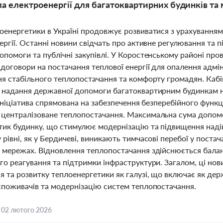
а електроенергії для багатоквартирних будинків та
оенергетики в Україні продовжує розвиватися з урахуванням
ергії. Останні новини свідчать про активне регулювання та п
опомоги та публічні закупівлі. У Коростенському районі про
договори на постачання теплової енергії для опалення адмі
я стабільного теплопостачання та комфорту громадян. Кабін
 надання державної допомоги багатоквартирним будинкам 
 ініціатива спрямована на забезпечення безперебійного фун
централізоване теплопостачання. Максимальна сума допомо
тик будинку, що стимулює модернізацію та підвищення наді
рівні, як у Бердичеві, виникають тимчасові перебої у постачан
 мережах. Відновлення теплопостачання здійснюється бала
го реагування та підтримки інфраструктури. Загалом, ці но
 та розвитку теплоенергетики як галузі, що включає як держ
споживачів та модернізацію систем теплопостачання.
,
02 лютого 2026