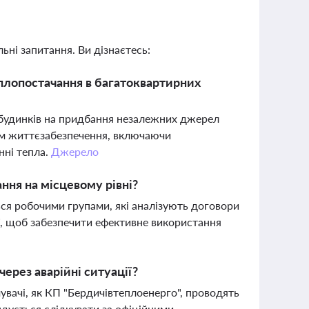
ьні запитання. Ви дізнаєтесь:
плопостачання в багатоквартирних
будинків на придбання незалежних джерел
ем життєзабезпечення, включаючи
нні тепла.
Джерело
ння на місцевому рівні?
ся робочими групами, які аналізують договори
ії, щоб забезпечити ефективне використання
ерез аварійні ситуації?
увачі, як КП "Бердичівтеплоенерго", проводять
дується слідкувати за офіційними