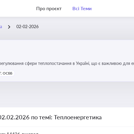
Про проєкт
Всі Теми
а
02-02-2026
регулювання сфери теплопостачання в Україні, що є важливою для е
имог у сфері комунальних послуг
, ОСББ
02.02.2026 по темі: Теплоенергетика
но:
14426 джерел