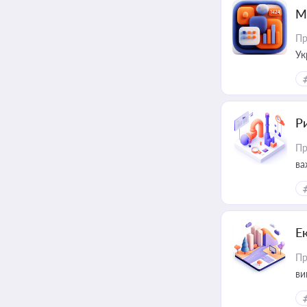
М
Пр
Ук
ін
Ри
Пр
ва
Е
Пр
ви