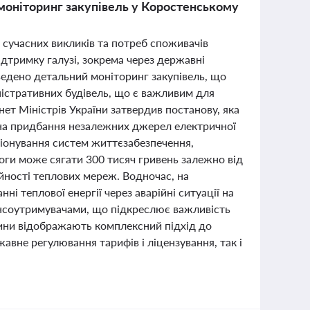
 моніторинг закупівель у Коростенському
 сучасних викликів та потреб споживачів
ідтримку галузі, зокрема через державні
ведено детальний моніторинг закупівель, що
ністративних будівель, що є важливим для
ет Міністрів України затвердив постанову, яка
на придбання незалежних джерел електричної
кціонування систем життєзабезпечення,
ги може сягати 300 тисяч гривень залежно від
йності теплових мереж. Водночас, на
ні теплової енергії через аварійні ситуації на
нсоутримувачами, що підкреслює важливість
вини відображають комплексний підхід до
авне регулювання тарифів і ліцензування, так і