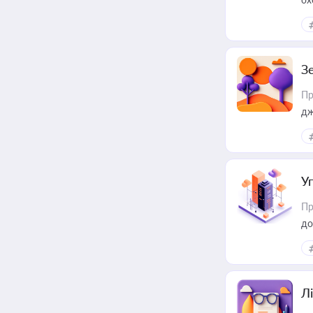
З
Пр
дж
У
Пр
до
Лі