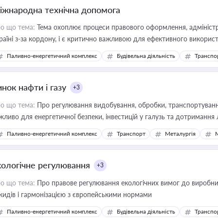
іжнародна технічна допомога
о що тема:
Тема охоплює процеси правового оформлення, адміністр
раїні з-за кордону, і є критично важливою для ефективного використ
фраструктурних проєктів
Паливно-енергетичний комплекс
Будівельна діяльність
Транспо
нок нафти і газу
+3
о що тема:
Про регулювання видобування, обробки, транспортування
жливо для енергетичної безпеки, інвестицій у галузь та дотримання 
Паливно-енергетичний комплекс
Транспорт
Металургія
кологічне регулювання
+3
о що тема:
Про правове регулювання екологічних вимог до виробни
кидів і гармонізацією з європейськими нормами
Паливно-енергетичний комплекс
Будівельна діяльність
Транспо