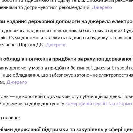
леннями та дотримуватися рекомендацій.
Джерело
ви надання державної допомоги на джерела електрое
 допомога надається співвласникам багатоквартирних будин
лів. Сума допомоги залежить від висоти будинку та наявності
я через Портал Дія.
Джерело
и обладнання можна придбати за рахунок державної
вну допомогу можна придбати бензинові, дизельні, газові ге
а інше обладнання, що забезпечує автономне електропостач
ах.
Джерело
тань — це короткий підсумок змісту публікацій за день. По
 підсумок за добу доступні у
комерційній версії Платформи
 головне:
нізми державної підтримки та закупівель у сфері це