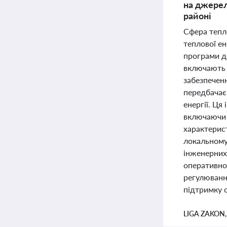
на джерел
районі
Сфера тепл
теплової ен
програми д
включають 
забезпеченн
передбачає
енергії. Ця
включаючи 
характерис
локальному 
інженерних
оперативно
регулювання
підтримку 
LIGA ZAKON