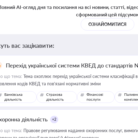
Повний AI-огляд дня та посилання на всі новини, статті, віде
сформований цей підсумо
ОЗНАЙОМИТИСЯ
уть вас зацікавити:
Перехід української системи КВЕД до стандартів 
о що тема:
Тема охоплює перехід української системи класифікації в
овлення кодів КВЕД та пов'язані нормативні зміни
Банківська
Страхова
Фінансові
Паливн
діяльність
діяльність
послуги
компле
хоронна діяльність
+2
о що тема:
Правове регулювання надання охоронних послуг, вимоги д
орони та організації пультової й фізичної охорони