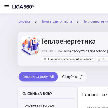
Головна
Теми в центрі уваги
Теплоенергетик
Теплоенергетика
Тема стосується правового 
ПРО ЩО ТЕМА:
дотримання законодавчих в
Паливно-енергетичний комплекс
ЖКГ
Головне за добу (AI)
Усі публікації
ГОЛОВНЕ ЗА ДОБУ
Головне за 
Головне за сьогодні
Опрацьова