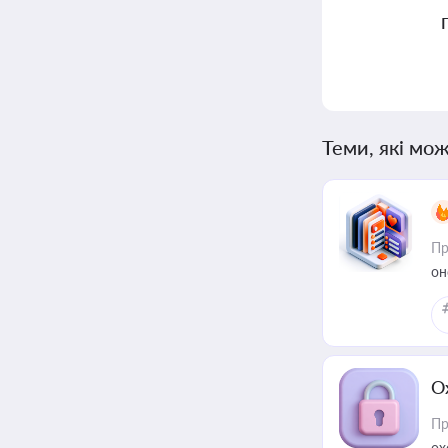
Теми, які мож
Пр
он
О
Пр
ох