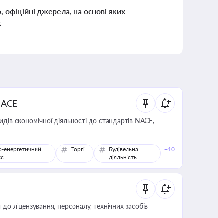
о, офіційні джерела, на основі яких
к
NACE
идів економічної діяльності до стандартів NACE,
о-енергетичний
Торгівля
Будівельна
+10
кс
діяльність
о ліцензування, персоналу, технічних засобів