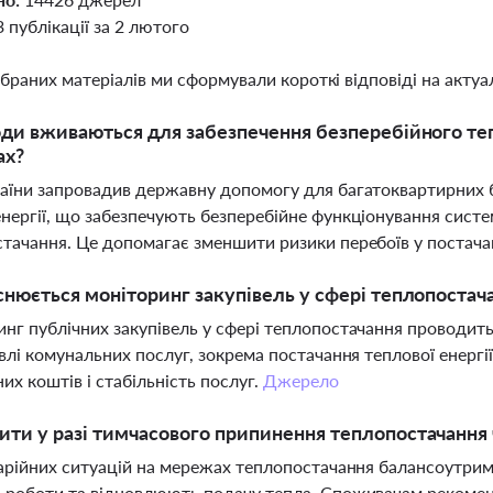
3 публікації за 2 лютого
ібраних матеріалів ми сформували короткі відповіді на актуал
оди вживаються для забезпечення безперебійного те
ах?
аїни запровадив державну допомогу для багатоквартирних 
нергії, що забезпечують безперебійне функціонування сист
тачання. Це допомагає зменшити ризики перебоїв у постача
снюється моніторинг закупівель у сфері теплопостача
нг публічних закупівель у сфері теплопостачання проводить
івлі комунальних послуг, зокрема постачання теплової енерг
х коштів і стабільність послуг.
Джерело
ти у разі тимчасового припинення теплопостачання ч
варійних ситуацій на мережах теплопостачання балансоутрим
 роботи та відновлюють подачу тепла. Споживачам рекомен