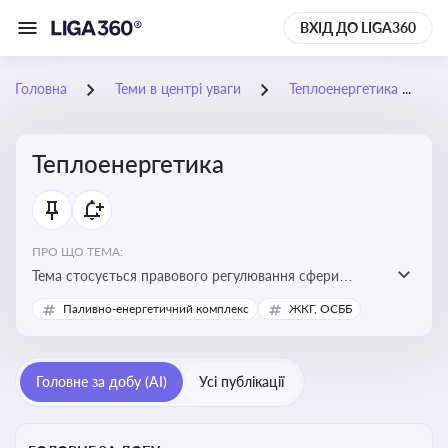
ВХІД ДО LIGA360
Головна
Теми в центрі уваги
Теплоенергетика
Теплоенергетика
ПРО ЩО ТЕМА:
Тема стосується правового регулювання сфери
теплопостачання в Україні, що є важливою для
Паливно-енергетичний комплекс
ЖКГ, ОСББ
енергетичної безпеки, економіки підприємств та
дотримання законодавчих вимог у сфері
комунальних послуг
Головне за добу (AI)
Усі публікації