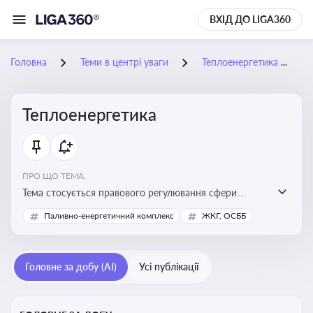
ВХІД ДО LIGA360
Головна
Теми в центрі уваги
Теплоенергетика
Теплоенергетика
ПРО ЩО ТЕМА:
Тема стосується правового регулювання сфери
теплопостачання в Україні, що є важливою для
Паливно-енергетичний комплекс
ЖКГ, ОСББ
енергетичної безпеки, економіки підприємств та
дотримання законодавчих вимог у сфері
комунальних послуг
Головне за добу (AI)
Усі публікації