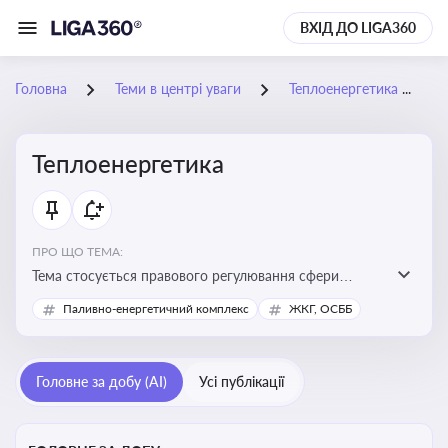
ВХІД ДО LIGA360
Головна
Теми в центрі уваги
Теплоенергетика
Теплоенергетика
ПРО ЩО ТЕМА:
Тема стосується правового регулювання сфери
теплопостачання в Україні, що є важливою для
Паливно-енергетичний комплекс
ЖКГ, ОСББ
енергетичної безпеки, економіки підприємств та
дотримання законодавчих вимог у сфері
комунальних послуг
Головне за добу (AI)
Усі публікації