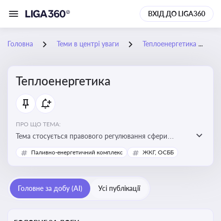
ВХІД ДО LIGA360
Головна
Теми в центрі уваги
Теплоенергетика
Теплоенергетика
ПРО ЩО ТЕМА:
Тема стосується правового регулювання сфери
теплопостачання в Україні, що є важливою для
Паливно-енергетичний комплекс
ЖКГ, ОСББ
енергетичної безпеки, економіки підприємств та
дотримання законодавчих вимог у сфері
комунальних послуг
Головне за добу (AI)
Усі публікації