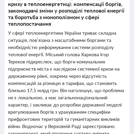
кризу в теплоенергетиці: компенсації боргів,
законодавчі зміни у розподілі теплової енергії
та боротьба з монополізмом у сфері
теплопостачання
У сфері теплоенергетики України триває складна
ситуація, пов’язана з масштабними боргами та
необхідністю реформування системи розподілу
теплової енергії. Міський голова Харкова Ігор
Терехов підкреслює, що борги комунальних
підприємств міста є наслідком системної кризи на
державному рівні, зокрема через відсутність
компенсацій за різницю в тарифах, що становить
близько 17,5 млрд грн. Він наголошує, що проблема
не є локальною, а має загальнонаціональний
характер, і закликає до розробки державної моделі
врегулювання боргів з урахуванням специфіки
прифронтових територій та гуманітарних викликів
війни. Водночас у Верховній Раді зареєстровано
законопроєкт, який пропонує суттєво змінити