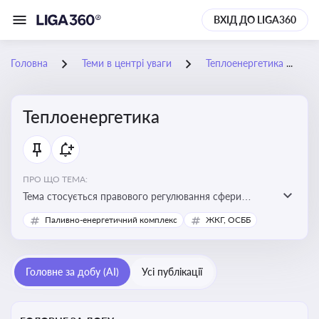
ВХІД ДО LIGA360
Головна
Теми в центрі уваги
Теплоенергетика
Теплоенергетика
ПРО ЩО ТЕМА:
Тема стосується правового регулювання сфери
теплопостачання в Україні, що є важливою для
Паливно-енергетичний комплекс
ЖКГ, ОСББ
енергетичної безпеки, економіки підприємств та
дотримання законодавчих вимог у сфері
комунальних послуг
Головне за добу (AI)
Усі публікації