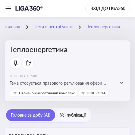
ВХІД ДО LIGA360
Головна
Теми в центрі уваги
Теплоенергетика
Теплоенергетика
ПРО ЩО ТЕМА:
Тема стосується правового регулювання сфери
теплопостачання в Україні, що є важливою для
Паливно-енергетичний комплекс
ЖКГ, ОСББ
енергетичної безпеки, економіки підприємств та
дотримання законодавчих вимог у сфері
комунальних послуг
Головне за добу (AI)
Усі публікації