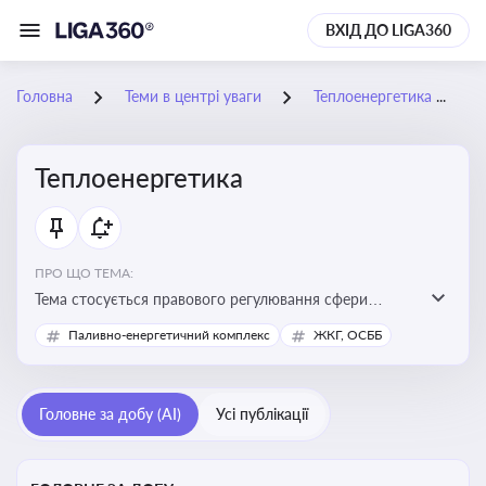
ВХІД ДО LIGA360
Головна
Теми в центрі уваги
Теплоенергетика
Теплоенергетика
ПРО ЩО ТЕМА:
Тема стосується правового регулювання сфери
теплопостачання в Україні, що є важливою для
Паливно-енергетичний комплекс
ЖКГ, ОСББ
енергетичної безпеки, економіки підприємств та
дотримання законодавчих вимог у сфері
комунальних послуг
Головне за добу (AI)
Усі публікації