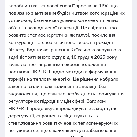
виробництва теплової енергії зросла на 19%, що
пов’язано з активним будівництвом когенераційних
установок, блочно-модульних котелень та інших
об’єктів розподіленої генерації. Це свідчить про
розвиток теплоенергетики як галузі, посилення
конкуренції та енергетичної стійкості громад і
бізнесу. Водночас, рішення Київського окружного
адміністративного суду від 18 грудня 2025 року
визнало протиправними окремі положення
постанов НКРЕКП щодо методики формування
тарифів на теплову енергію. Це рішення набрало
законної сили після залишення апеляції без
задоволення, що означає необхідність коригування
регуляторних підходів у цій сфері. Загалом,
НКРЕКП продовжує впроваджувати заходи для
дерегуляції, спрощення ліцензування та
стимулювання розвитку нових теплогенеруючих
потужностей, що є важливим для забезпечення