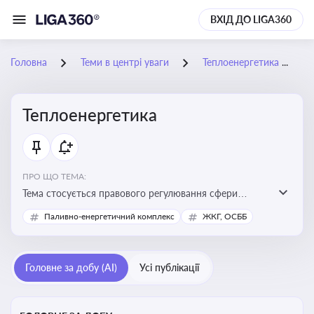
ВХІД ДО LIGA360
Головна
Теми в центрі уваги
Теплоенергетика
Теплоенергетика
ПРО ЩО ТЕМА:
Тема стосується правового регулювання сфери
теплопостачання в Україні, що є важливою для
Паливно-енергетичний комплекс
ЖКГ, ОСББ
енергетичної безпеки, економіки підприємств та
дотримання законодавчих вимог у сфері
комунальних послуг
Головне за добу (AI)
Усі публікації