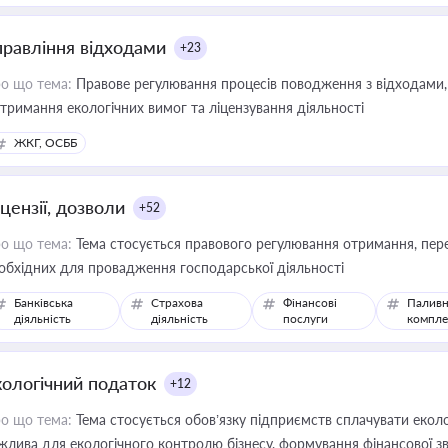
правління відходами
+23
о що тема:
Правове регулювання процесів поводження з відходами, 
тримання екологічних вимог та ліцензування діяльності
ЖКГ, ОСББ
цензії, дозволи
+52
о що тема:
Тема стосується правового регулювання отримання, пере
обхідних для провадження господарської діяльності
Банківська
Страхова
Фінансові
Паливн
діяльність
діяльність
послуги
компле
кологічний податок
+12
о що тема:
Тема стосується обов’язку підприємств сплачувати еколо
жлива для екологічного контролю бізнесу, формування фінансової 