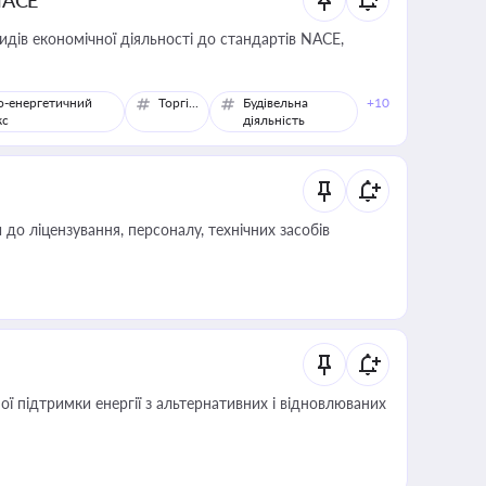
NACE
идів економічної діяльності до стандартів NACE,
о-енергетичний
Торгівля
Будівельна
+10
кс
діяльність
о ліцензування, персоналу, технічних засобів
 підтримки енергії з альтернативних і відновлюваних