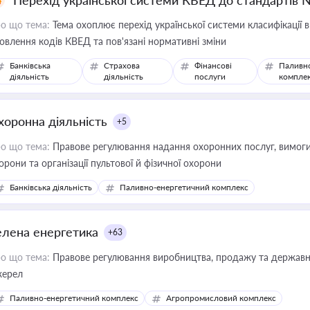
Перехід української системи КВЕД до стандартів 
о що тема:
Тема охоплює перехід української системи класифікації в
овлення кодів КВЕД та пов'язані нормативні зміни
Банківська
Страхова
Фінансові
Паливн
діяльність
діяльність
послуги
компле
хоронна діяльність
+5
о що тема:
Правове регулювання надання охоронних послуг, вимоги д
орони та організації пультової й фізичної охорони
Банківська діяльність
Паливно-енергетичний комплекс
елена енергетика
+63
о що тема:
Правове регулювання виробництва, продажу та державної
ерел
Паливно-енергетичний комплекс
Агропромисловий комплекс