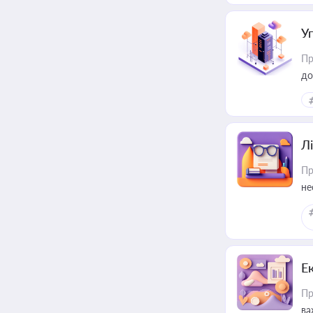
У
Пр
до
Лі
Пр
не
Е
Пр
ва