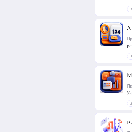
за
А
Пр
ре
М
Пр
Ук
ін
Ри