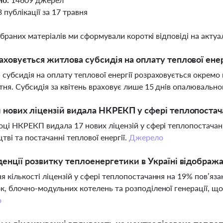
3 публікації за 17 травня
ібраних матеріалів ми сформували короткі відповіді на актуал
аховується житлова субсидія на оплату теплової ене
субсидія на оплату теплової енергії розраховується окремо
ітня. Субсидія за квітень враховує лише 15 днів опалювальног
 нових ліцензій видала НКРЕКП у сфері теплопостача
оці НКРЕКП видала 17 нових ліцензій у сфері теплопостачанн
тві та постачанні теплової енергії.
Джерело
денції розвитку теплоенергетики в Україні відобража
я кількості ліцензій у сфері теплопостачання на 19% пов’яз
к, блочно-модульних котелень та розподіленої генерації, що
о