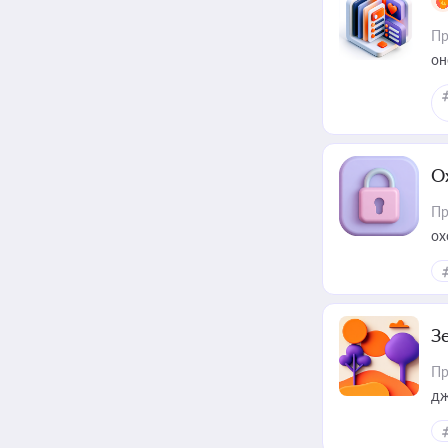
Пр
он
О
Пр
ох
З
Пр
дж