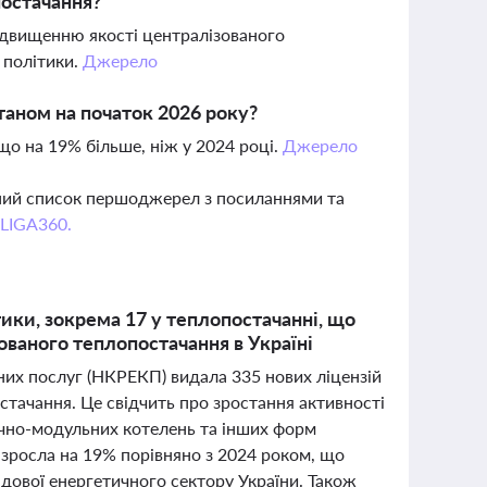
постачання?
підвищенню якості централізованого
 політики.
Джерело
станом на початок 2026 року?
 що на 19% більше, ніж у 2024 році.
Джерело
вний список першоджерел з посиланнями та
 LIGA360.
ики, зокрема 17 у теплопостачанні, що
ованого теплопостачання в Україні
них послуг (НКРЕКП) видала 335 нових ліцензій
стачання. Це свідчить про зростання активності
лочно-модульних котелень та інших форм
ні зросла на 19% порівняно з 2024 роком, що
адової енергетичного сектору України. Також