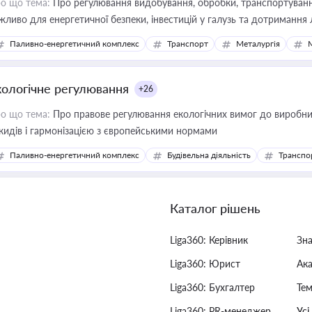
о що тема:
Про регулювання видобування, обробки, транспортування
жливо для енергетичної безпеки, інвестицій у галузь та дотримання 
Паливно-енергетичний комплекс
Транспорт
Металургія
кологічне регулювання
+26
о що тема:
Про правове регулювання екологічних вимог до виробни
кидів і гармонізацією з європейськими нормами
Паливно-енергетичний комплекс
Будівельна діяльність
Транспо
Каталог рішень
Liga360: Керівник
Зн
Liga360: Юрист
Ак
Liga360: Бухгалтер
Тем
Liga360: PR-менеджер
Усі