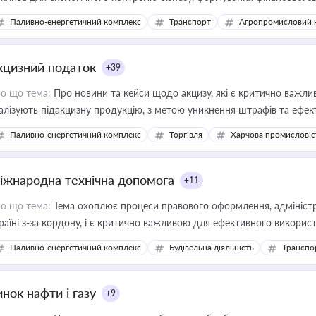
конодавства
Паливно-енергетичний комплекс
Транспорт
Агропромисловий 
кцизний податок
+39
о що тема:
Про новини та кейси щодо акцизу, які є критично важли
алізують підакцизну продукцію, з метою уникнення штрафів та ефек
Паливно-енергетичний комплекс
Торгівля
Харчова промисловіс
іжнародна технічна допомога
+11
о що тема:
Тема охоплює процеси правового оформлення, адміністр
раїні з-за кордону, і є критично важливою для ефективного використ
фраструктурних проєктів
Паливно-енергетичний комплекс
Будівельна діяльність
Транспо
нок нафти і газу
+9