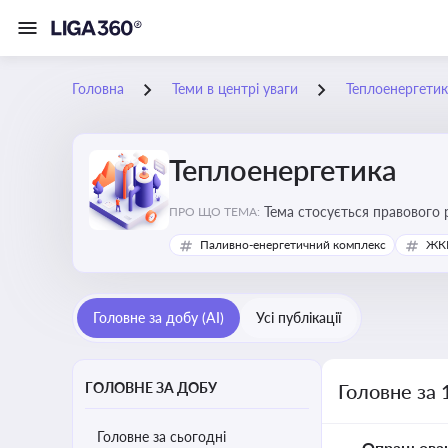
Головна
Теми в центрі уваги
Теплоенергетик
Теплоенергетика
Тема стосується правового 
ПРО ЩО ТЕМА:
дотримання законодавчих в
Паливно-енергетичний комплекс
ЖКГ
Головне за добу (AI)
Усі публікації
ГОЛОВНЕ ЗА ДОБУ
Головне за 
Головне за сьогодні
Опрацьова