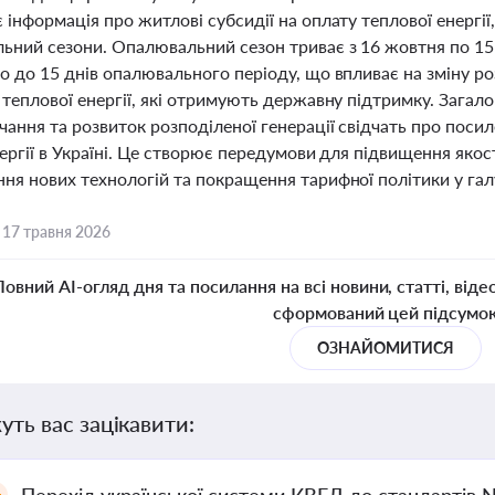
інформація про житлові субсидії на оплату теплової енергі
ний сезони. Опалювальний сезон триває з 16 жовтня по 15 кв
 до 15 днів опалювального періоду, що впливає на зміну розм
теплової енергії, які отримують державну підтримку. Загалом
чання та розвиток розподіленої генерації свідчать про поси
ергії в Україні. Це створює передумови для підвищення яко
ня нових технологій та покращення тарифної політики у гал
,
17 травня 2026
Повний AI-огляд дня та посилання на всі новини, статті, віде
сформований цей підсумо
ОЗНАЙОМИТИСЯ
уть вас зацікавити: