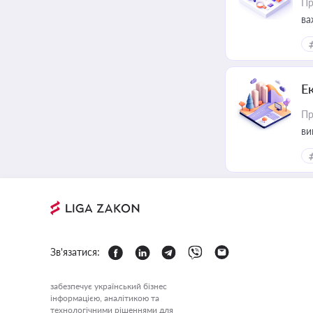
Пр
ва
Е
Пр
ви
Зв'язатися:
забезпечує український бізнес
інформацією, аналітикою та
технологічними рішеннями для