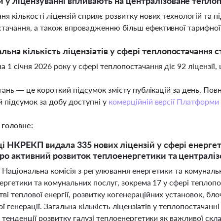
и у ліцензуванні впливають на централізоване тепло
ня кількості ліцензій сприяє розвитку нових технологій та 
тачання, а також впровадженню більш ефективної тарифної
альна кількість ліцензіатів у сфері теплопостачання 
а 1 січня 2026 року у сфері теплопостачання діє 92 ліцензії,
тань — це короткий підсумок змісту публікацій за день. По
 підсумок за добу доступні у
комерційній версії Платформи
 головне:
ці НКРЕКП видала 335 нових ліцензій у сфері енергет
про активний розвиток теплоенергетики та централіз
і Національна комісія з регулювання енергетики та комуналь
ергетики та комунальних послуг, зокрема 17 у сфері теплопо
ві теплової енергії, розвитку когенераційних установок, б
ї генерації. Загальна кількість ліцензіатів у теплопостачан
тенденції розвитку галузі теплоенергетики як важливої скл