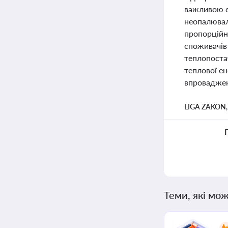
важливою є 
неопалюваль
пропорційно
споживачів 
теплопоста
теплової ен
впроваджен
LIGA ZAKON
Теми, які мож