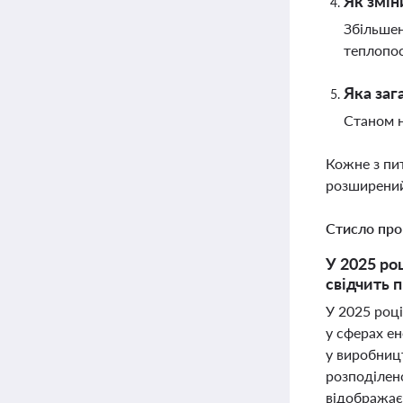
Як змін
Збільшен
теплопос
Яка заг
Станом н
Кожне з пи
розширений
Стисло про
У 2025 ро
свідчить 
У 2025 роц
у сферах ен
у виробницт
розподілено
відображає 