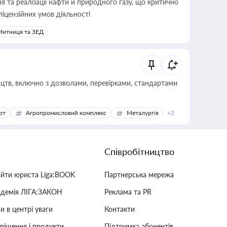
 та реалізації нафти й природного газу, що критично
ліцензійних умов діяльності
Митниця та ЗЕД
цтв, включно з дозволами, перевірками, стандартами
рт
Агропромисловий комплекс
Металургія
+2
Співробітництво
айти юриста Liga:BOOK
Партнерська мережа
адемія ЛІГА:ЗАКОН
Реклама та PR
и в центрі уваги
Контакти
 рішення і продукти
Підтримка абонентів