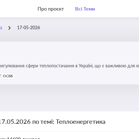
Про проєкт
Всі Теми
а
17-05-2026
регулювання сфери теплопостачання в Україні, що є важливою для е
имог у сфері комунальних послуг
, ОСББ
17.05.2026 по темі: Теплоенергетика
но:
14609 джерел