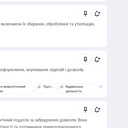
включаючи їх збирання, оброблення та утилізацію,
оформлення, анулювання ліцензій і дозволів,
о-енергетичний
Торгівля
Будівельна
+2
кс
діяльність
гічний податок за забруднення довкілля. Вона
звітності та дотримання природоохоронного