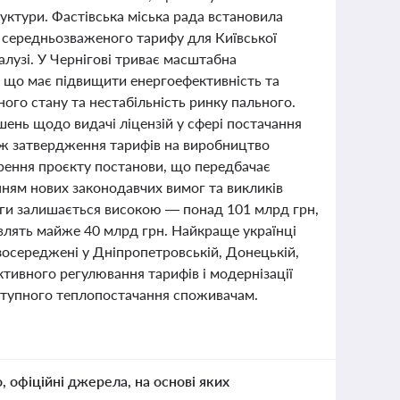
руктури. Фастівська міська рада встановила
і середньозваженого тарифу для Київської
алузі. У Чернігові триває масштабна
і, що має підвищити енергоефективність та
ого стану та нестабільність ринку пального.
шень щодо видачі ліцензій у сфері постачання
акож затвердження тарифів на виробництво
орення проєкту постанови, що передбачає
нням нових законодавчих вимог та викликів
уги залишається високою — понад 101 млрд грн,
овлять майже 40 млрд грн. Найкраще українці
 зосереджені у Дніпропетровській, Донецькій,
ктивного регулювання тарифів і модернізації
оступного теплопостачання споживачам.
о, офіційні джерела, на основі яких