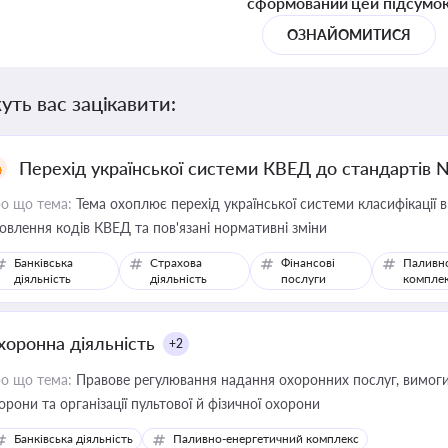
сформований цей підсумо
ОЗНАЙОМИТИСЯ
уть вас зацікавити:
Перехід української системи КВЕД до стандартів 
о що тема:
Тема охоплює перехід української системи класифікації в
овлення кодів КВЕД та пов'язані нормативні зміни
Банківська
Страхова
Фінансові
Паливн
діяльність
діяльність
послуги
компле
хоронна діяльність
+2
о що тема:
Правове регулювання надання охоронних послуг, вимоги д
орони та організації пультової й фізичної охорони
Банківська діяльність
Паливно-енергетичний комплекс