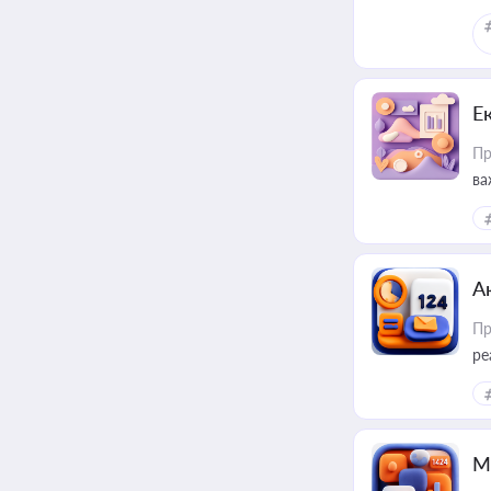
Е
Пр
ва
за
А
Пр
ре
М