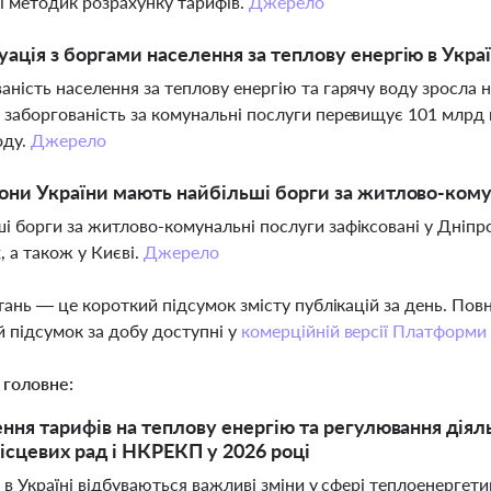
і методик розрахунку тарифів.
Джерело
уація з боргами населення за теплову енергію в Украї
аність населення за теплову енергію та гарячу воду зросла н
 заборгованість за комунальні послуги перевищує 101 млрд 
оду.
Джерело
іони України мають найбільші борги за житлово-ком
і борги за житлово-комунальні послуги зафіксовані у Дніпро
, а також у Києві.
Джерело
тань — це короткий підсумок змісту публікацій за день. По
 підсумок за добу доступні у
комерційній версії Платформи
 головне:
ння тарифів на теплову енергію та регулювання діяль
ісцевих рад і НКРЕКП у 2026 році
 в Україні відбуваються важливі зміни у сфері теплоенерге