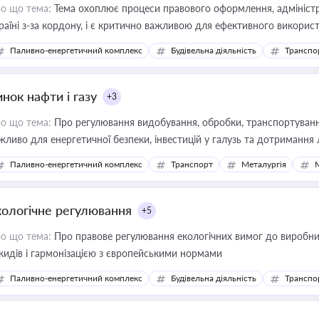
о що тема:
Тема охоплює процеси правового оформлення, адміністр
раїні з-за кордону, і є критично важливою для ефективного використ
фраструктурних проєктів
Паливно-енергетичний комплекс
Будівельна діяльність
Транспо
нок нафти і газу
+3
о що тема:
Про регулювання видобування, обробки, транспортування
жливо для енергетичної безпеки, інвестицій у галузь та дотримання 
Паливно-енергетичний комплекс
Транспорт
Металургія
кологічне регулювання
+5
о що тема:
Про правове регулювання екологічних вимог до виробни
кидів і гармонізацією з європейськими нормами
Паливно-енергетичний комплекс
Будівельна діяльність
Транспо