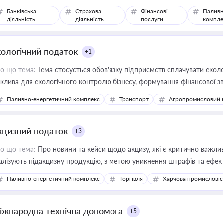
Банківська
Страхова
Фінансові
Паливн
діяльність
діяльність
послуги
компле
кологічний податок
+1
о що тема:
Тема стосується обов’язку підприємств сплачувати еколо
жлива для екологічного контролю бізнесу, формування фінансової 
конодавства
Паливно-енергетичний комплекс
Транспорт
Агропромисловий 
кцизний податок
+3
о що тема:
Про новини та кейси щодо акцизу, які є критично важли
алізують підакцизну продукцію, з метою уникнення штрафів та ефек
Паливно-енергетичний комплекс
Торгівля
Харчова промисловіс
іжнародна технічна допомога
+5