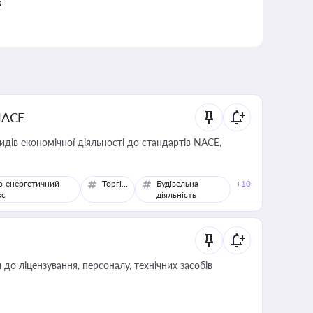
к
NACE
идів економічної діяльності до стандартів NACE,
о-енергетичний
Торгівля
Будівельна
+10
кс
діяльність
о ліцензування, персоналу, технічних засобів