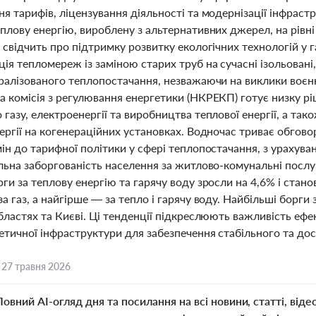
я тарифів, ліцензування діяльності та модернізації інфраст
плову енергію, вироблену з альтернативних джерел, на рівн
 свідчить про підтримку розвитку екологічних технологій у г
ія тепломереж із заміною старих труб на сучасні ізольован
ралізованого теплопостачання, незважаючи на виклики воєнн
 комісія з регулювання енергетики (НКРЕКП) готує низку рі
газу, електроенергії та виробництва теплової енергії, а т
нергії на когенераційних установках. Водночас триває обгов
ін до тарифної політики у сфері теплопостачання, з урахува
альна заборгованість населення за житлово-комунальні посл
ги за теплову енергію та гарячу воду зросли на 4,6% і стан
а газ, а найгірше — за тепло і гарячу воду. Найбільші борги
бластях та Києві. Ці тенденції підкреслюють важливість ефе
етичної інфраструктури для забезпечення стабільного та д
,
27 травня 2026
Повний AI-огляд дня та посилання на всі новини, статті, віде