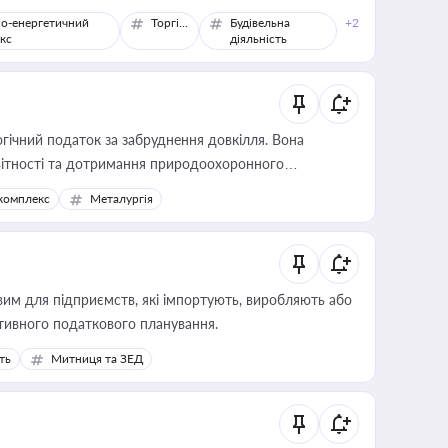
о-енергетичний
Торгівля
Будівельна
+2
кс
діяльність
гічний податок за забруднення довкілля. Вона
звітності та дотримання природоохоронного
комплекс
Металургія
вим для підприємств, які імпортують, виробляють або
тивного податкового планування.
ть
Митниця та ЗЕД