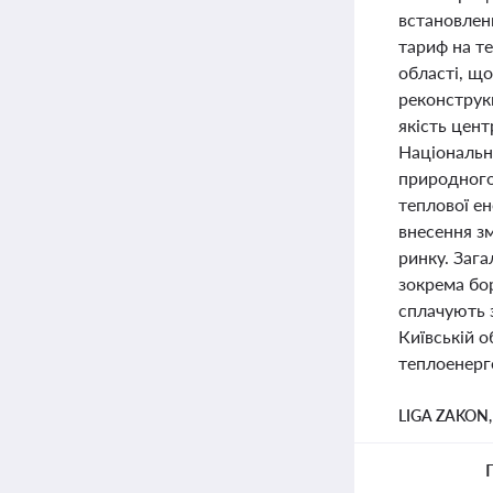
встановленн
тариф на те
області, що
реконструкц
якість цент
Національна
природного 
теплової е
внесення зм
ринку. Заг
зокрема бор
сплачують з
Київській о
теплоенерг
LIGA ZAKON