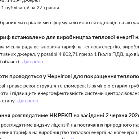
11 публікацій за 27 травня
ібраних матеріалів ми сформували короткі відповіді на актуал
риф встановлено для виробництва теплової енергії 
ка міська рада встановила тариф на теплову енергію, виробл
тивних джерел, у розмірі 4 802,71 грн за 1 Гкал з ПДВ, що
ї області.
Джерело
оти проводяться у Чернігові для покращення теплоп
ові триває реконструкція тепломереж із заміною старих труб
ати і підвищить енергоефективність системи централізован
 стану.
Джерело
ання розглядатиме НКРЕКП на засіданні 2 червня 202
озглядатиме видачу ліцензій на постачання природного газу
ення тарифів на виробництво теплової енергії на когенераці