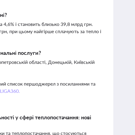
ні?
а 4,6% і становить близько 39,8 млрд грн.
грн, при цьому найгірше сплачують за тепло і
унальні послуги?
петровській області, Донецькій, Київській
вний список першоджерел з посиланнями та
 LIGA360.
ності у сфері теплопостачання: нові
тики та теплопостачання, що стосуються