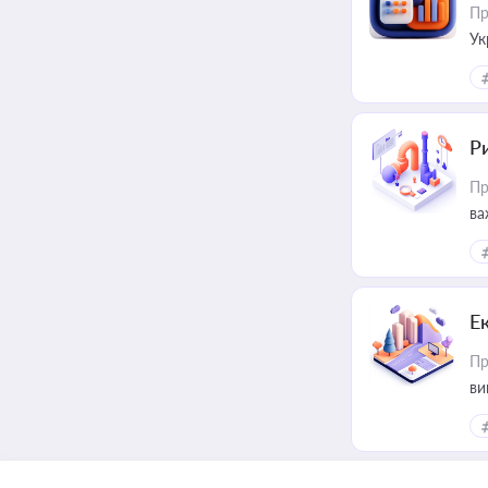
Пр
Ук
ін
Ри
Пр
ва
Е
Пр
ви