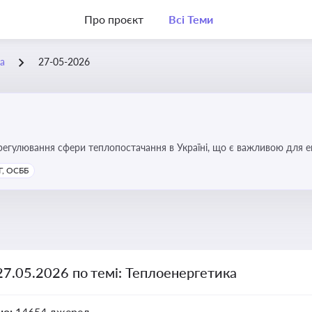
Про проєкт
Всі Теми
а
27-05-2026
регулювання сфери теплопостачання в Україні, що є важливою для е
имог у сфері комунальних послуг
, ОСББ
27.05.2026 по темі: Теплоенергетика
но:
14654 джерел