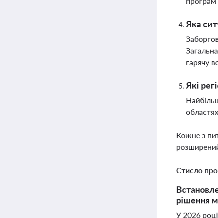
програм 
Яка сит
Заборгов
Загальна
гарячу в
Які рег
Найбільш
областях
Кожне з пи
розширений
Стисло про
Встановле
рішення м
У 2026 році