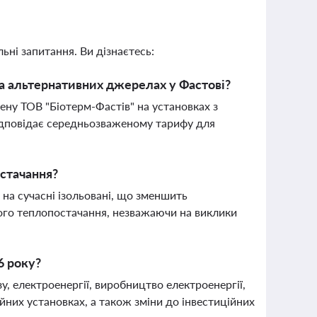
ьні запитання. Ви дізнаєтесь:
на альтернативних джерелах у Фастові?
ену ТОВ "Біотерм-Фастів" на установках з
 відповідає середньозваженому тарифу для
остачання?
 на сучасні ізольовані, що зменшить
ого теплопостачання, незважаючи на виклики
6 року?
, електроенергії, виробництво електроенергії,
йних установках, а також зміни до інвестиційних