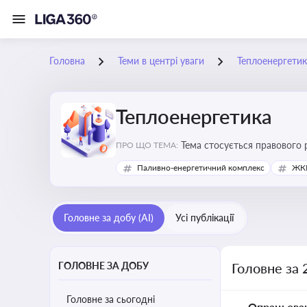
Головна
Теми в центрі уваги
Теплоенергетик
Теплоенергетика
Тема стосується правового 
ПРО ЩО ТЕМА:
дотримання законодавчих в
Паливно-енергетичний комплекс
ЖКГ
Головне за добу (AI)
Усі публікації
ГОЛОВНЕ ЗА ДОБУ
Головне за 
Головне за сьогодні
Опрацьова