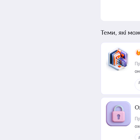
Теми, які мож
Пр
он
О
Пр
ох