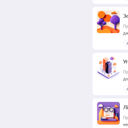
З
Пр
дж
У
Пр
до
Лі
Пр
не