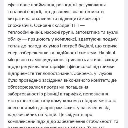
ефективне приймання, розподіл і регулювання
теплової енергії, що дозволяє значно знизити
витрати на опалення та підвищити комфорт
споживачів. Основні складові ІТП —
теплообмінники, насосні групи, автоматика та вузли
обліку — працюють у комплексі, адаптуючи подачу
тепла до погодних умов і потреб будівлі, що сприяє
енергозбереженню та надійності системи. На рівні
місцевого самоврядування тривають активні заходи
щодо регулювання тарифів і фінансової підтримки
підприємств теплопостачання. Зокрема, у Глухові
було проведено засідання виконавчого комітету, де
обговорювалися програми погашення
заборгованості з різниці в тарифах, поповнення
статутного капіталу комунального підприємства та
внесення змін до програм захисту населення від
надзвичайних ситуацій. Це свідчить про
комплексний підхід до забезпечення стабільності та
розвитку теплоенергетики на місцях. Також у