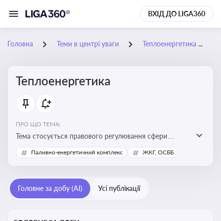
ВХІД ДО LIGA360
Головна
Теми в центрі уваги
Теплоенергетика
Теплоенергетика
ПРО ЩО ТЕМА:
Тема стосується правового регулювання сфери
теплопостачання в Україні, що є важливою для
Паливно-енергетичний комплекс
ЖКГ, ОСББ
енергетичної безпеки, економіки підприємств та
дотримання законодавчих вимог у сфері
комунальних послуг
Головне за добу (AI)
Усі публікації