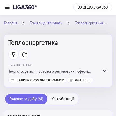
ВХІД ДО LIGA360
Головна
Теми в центрі уваги
Теплоенергетика
Теплоенергетика
ПРО ЩО ТЕМА:
Тема стосується правового регулювання сфери
теплопостачання в Україні, що є важливою для
Паливно-енергетичний комплекс
ЖКГ, ОСББ
енергетичної безпеки, економіки підприємств та
дотримання законодавчих вимог у сфері
комунальних послуг
Головне за добу (AI)
Усі публікації