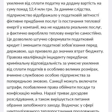
ухилення від сплати податку на додану вартість на
суму понад 12,4 млн грн. За даними слідства,
підприємство відображало у податковій звітності
фіктивне придбання послуг із постачання теплової
енергії у компанії, яка не надавала реальних послуг,
а фактично виробляло теплову енергію самостійно.
Це дозволило штучно сформувати податковий
кредит і зменшити податкові зобов’язання перед
державою, що призвело до значних втрат бюджету.
Правова кваліфікація інциденту передбачає
кримінальну відповідальність за умисне ухилення
від сплати податків в особливо великих розмірах,
вчинене службовою особою підприємства за
попередньою змовою. Санкції можуть включати
штрафи, позбавлення права обіймати посади та
конфіскацію майна. Наразі триває досудове
розслідування, а також вирішується питання
обрання запобіжного заходу. Водночас у сфері
централізованого теплопостачання продовжують