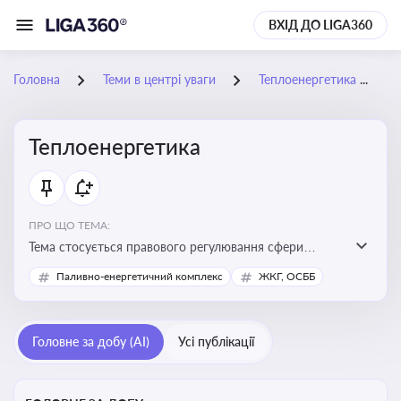
ВХІД ДО LIGA360
Головна
Теми в центрі уваги
Теплоенергетика
Теплоенергетика
ПРО ЩО ТЕМА:
Тема стосується правового регулювання сфери
теплопостачання в Україні, що є важливою для
Паливно-енергетичний комплекс
ЖКГ, ОСББ
енергетичної безпеки, економіки підприємств та
дотримання законодавчих вимог у сфері
комунальних послуг
Головне за добу (AI)
Усі публікації