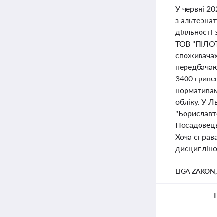
У червні 20
з альтерна
діяльності 
ТОВ "ПІЛОТ
споживачах 
передбачаю
3400 гриве
нормативам
обліку. У 
"Бориславте
Посадовець
Хоча справа
дисципліною
LIGA ZAKON