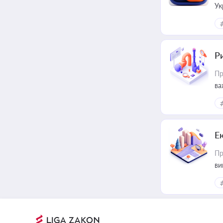
Ук
ін
Ри
Пр
ва
Е
Пр
ви