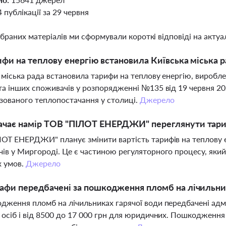
4 публікації за 29 червня
ібраних матеріалів ми сформували короткі відповіді на актуал
ифи на теплову енергію встановила Київська міська
 міська рада встановила тарифи на теплову енергію, вироб
та інших споживачів у розпорядженні №135 від 19 червня 20
зованого теплопостачання у столиці.
Джерело
ачає намір ТОВ "ПІЛОТ ЕНЕРДЖИ" переглянути тариф
ОТ ЕНЕРДЖИ" планує змінити вартість тарифів на теплову е
ів у Миргороді. Це є частиною регуляторного процесу, який 
х умов.
Джерело
афи передбачені за пошкодження пломб на лічильник
дження пломб на лічильниках гарячої води передбачені адмі
 осіб і від 8500 до 17 000 грн для юридичних. Пошкодженн