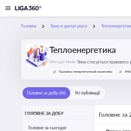
Головна
Теми в центрі уваги
Теплоенергетик
Теплоенергетика
Тема стосується правового 
ПРО ЩО ТЕМА:
дотримання законодавчих в
Паливно-енергетичний комплекс
ЖКГ
Головне за добу (AI)
Усі публікації
ГОЛОВНЕ ЗА ДОБУ
Головне за 
Головне за сьогодні
Опрацьова