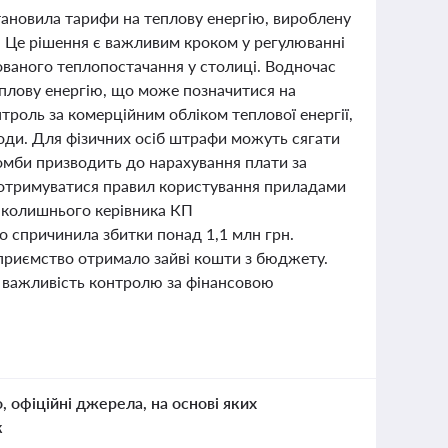
становила тарифи на теплову енергію, вироблену
. Це рішення є важливим кроком у регулюванні
зованого теплопостачання у столиці. Водночас
плову енергію, що може позначитися на
троль за комерційним обліком теплової енергії,
оди. Для фізичних осіб штрафи можуть сягати
мби призводить до нарахування плати за
дотримуватися правил користування приладами
о колишнього керівника КП
о спричинила збитки понад 1,1 млн грн.
дприємство отримало зайві кошти з бюджету.
ює важливість контролю за фінансовою
о, офіційні джерела, на основі яких
к