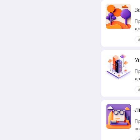
З
Пр
дж
У
Пр
до
Лі
Пр
не