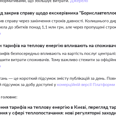
 нормативами, що збільшує витрати.
Джерело
д закрив справу щодо екскерівника "Бориславтепло
ив справу через закінчення строків давності. Колишнього ди
ела до збитків понад 1,1 млн грн, але через пропущені строк
о
и тарифів на теплову енергію впливають на споживач
рифів безпосередньо впливають на вартість послуг централ
шити витрати споживачів. Тому важливо стежити за офіційн
о
тань — це короткий підсумок змісту публікацій за день. По
 підсумок за добу доступні у
комерційній версії Платформи
 головне:
ння тарифів на теплову енергію в Києві, перегляд
ння у сфері теплопостачання: нові регуляторні заход