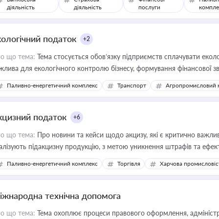
діяльність
діяльність
послуги
компле
кологічний податок
+2
о що тема:
Тема стосується обов’язку підприємств сплачувати еколо
жлива для екологічного контролю бізнесу, формування фінансової 
конодавства
Паливно-енергетичний комплекс
Транспорт
Агропромисловий 
кцизний податок
+6
о що тема:
Про новини та кейси щодо акцизу, які є критично важли
алізують підакцизну продукцію, з метою уникнення штрафів та ефек
Паливно-енергетичний комплекс
Торгівля
Харчова промисловіс
іжнародна технічна допомога
о що тема:
Тема охоплює процеси правового оформлення, адміністр