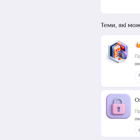
Теми, які мож
Пр
он
О
Пр
ох