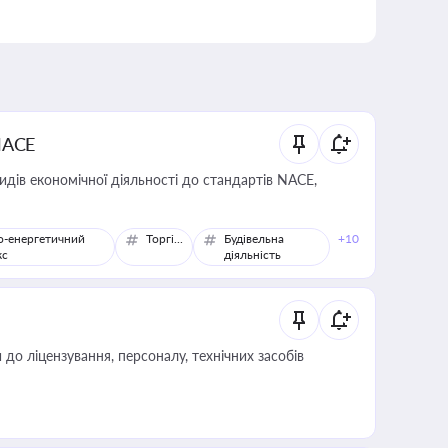
NACE
идів економічної діяльності до стандартів NACE,
о-енергетичний
Торгівля
Будівельна
+10
кс
діяльність
о ліцензування, персоналу, технічних засобів