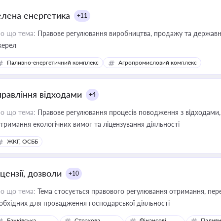
елена енергетика
+11
о що тема:
Правове регулювання виробництва, продажу та державної
ерел
Паливно-енергетичний комплекс
Агропромисловий комплекс
правління відходами
+4
о що тема:
Правове регулювання процесів поводження з відходами, 
тримання екологічних вимог та ліцензування діяльності
ЖКГ, ОСББ
цензії, дозволи
+10
о що тема:
Тема стосується правового регулювання отримання, пере
обхідних для провадження господарської діяльності
Банківська
Страхова
Фінансові
Паливн