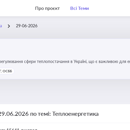
Про проєкт
Всі Теми
а
29-06-2026
регулювання сфери теплопостачання в Україні, що є важливою для е
имог у сфері комунальних послуг
, ОСББ
29.06.2026 по темі: Теплоенергетика
но:
15641 джерел