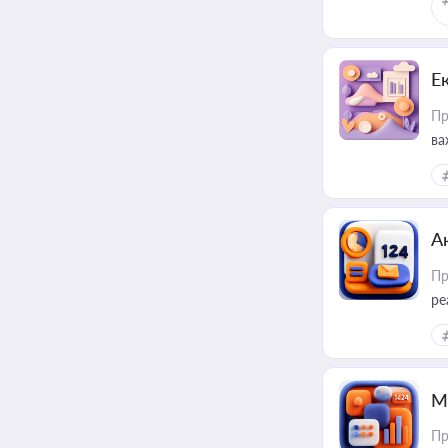
Е
Пр
ва
за
А
Пр
ре
М
Пр