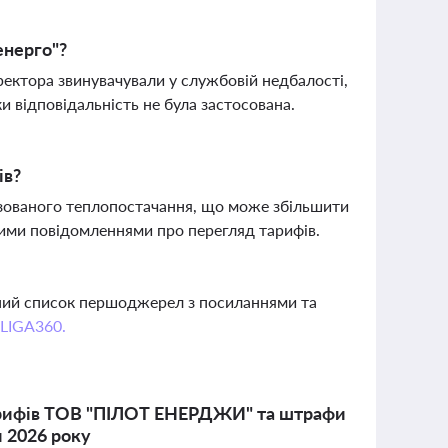
енерго"?
ректора звинувачували у службовій недбалості,
и відповідальність не була застосована.
ів?
ізованого теплопостачання, що може збільшити
ими повідомленнями про перегляд тарифів.
вний список першоджерел з посиланнями та
 LIGA360.
 тарифів ТОВ "ПІЛОТ ЕНЕРДЖИ" та штрафи
и 2026 року