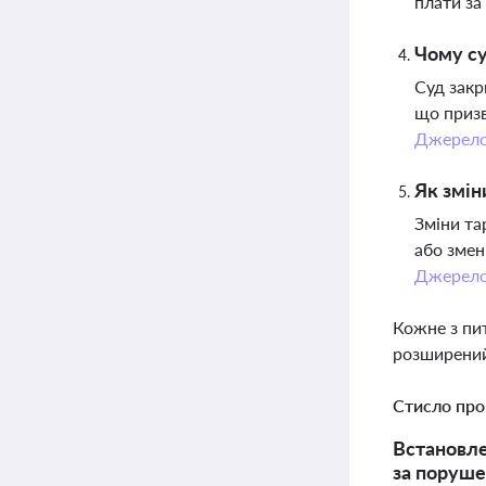
плати за
Чому су
Суд закр
що призв
Джерел
Як змін
Зміни та
або змен
Джерел
Кожне з пи
розширений
Стисло про
Встановле
за поруше