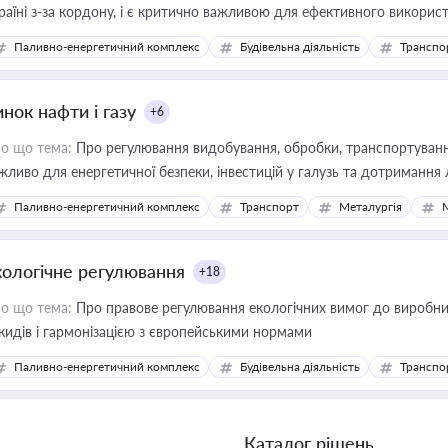
раїні з-за кордону, і є критично важливою для ефективного використ
фраструктурних проєктів
Паливно-енергетичний комплекс
Будівельна діяльність
Транспо
нок нафти і газу
+6
о що тема:
Про регулювання видобування, обробки, транспортування
жливо для енергетичної безпеки, інвестицій у галузь та дотримання 
Паливно-енергетичний комплекс
Транспорт
Металургія
кологічне регулювання
+18
о що тема:
Про правове регулювання екологічних вимог до виробни
кидів і гармонізацією з європейськими нормами
Паливно-енергетичний комплекс
Будівельна діяльність
Транспо
Каталог рішень