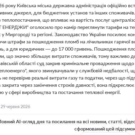
26 року Київська міська державна адміністрація офіційно в
тивних джерел, для бюджетних установ та інших споживачів
з теплопостачання, що впливає на вартість послуг централі
 ЕНЕРДЖИ" оголосило про намір переглянути тарифи на те
у Миргороді та регіоні. Законодавство України посилює кон
чи штрафи за пошкодження пломб на лічильниках гарячої в
нь, а для юридичних — до 17 000 гривень. Пошкодження пло
и, що значно збільшує витрати споживачів, тому важливо 
Львівській області суд закрив кримінальне провадження щод
плоенерго", якого звинувачували у службовій недбалості, щ
 не перевірив реальні витрати газу та податки, через що пі
 закрита через закінчення строків давності, вона підкресл
 у сфері виробництва та постачання теплової енергії.
,
29 червня 2026
Повний AI-огляд дня та посилання на всі новини, статті, віде
сформований цей підсумо