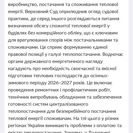
виробництво, постачання та споживання теплової
енергії. Верховний Суд оприлюднив огляд судової
практики, де серед іншого розглядаються питання
визначення обсягу спожитої теплової енергії у
будівлях без комерційного обліку, що є ключовим
для врегулювання спорів між постачальниками та
споживачами. Це сприяє формуванню єдиної
правової позиції у галузі теплопостачання. Водночас
органи державного енергетичного нагляду
нагадують про необхідність своєчасної та якісної
підготовки теплових господарств до осінньо-
зимового періоду 2026–2027 років. Це включає
проведення ремонтних і профілактичних робіт,
технічних випробувань обладнання та забезпечення
готовності систем централізованого
теплопостачання для безперебійного постачання
теплової енергії споживачам. На тлі цього у різних
регіонах України виникають проблеми з оплатою та
якістю теплопостачання. Зокрема, у Ладижині