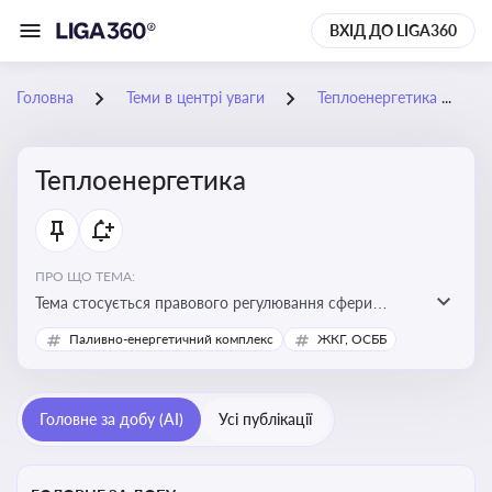
ВХІД ДО LIGA360
Головна
Теми в центрі уваги
Теплоенергетика
Теплоенергетика
ПРО ЩО ТЕМА:
Тема стосується правового регулювання сфери
теплопостачання в Україні, що є важливою для
Паливно-енергетичний комплекс
ЖКГ, ОСББ
енергетичної безпеки, економіки підприємств та
дотримання законодавчих вимог у сфері
комунальних послуг
Головне за добу (AI)
Усі публікації