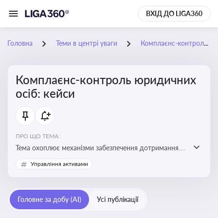
ВХІД ДО LIGA360
Головна
Теми в центрі уваги
Комплаєнс-контроль юридичних осіб: кейси
Комплаєнс-контроль юридичних
осіб: кейси
ПРО ЩО ТЕМА:
Тема охоплює механізми забезпечення дотримання
законодавства юридичними особами, запобігання
Управління активами
ризикам та підвищення прозорості діяльності
Головне за добу (AI)
Усі публікації