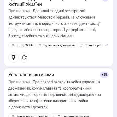
юстиції України
Про що тема:
Державні та єдині реєстри, які
адмініструються Мінюстом України, і є ключовими
інструментами для юридичного захисту, ідентифікації
прав, та забезпечення прозорості у сфері власності,
бізнесу, сімейних та майнових відносин
ЖКГ, ОСББ
Будівельна діяльність
Транспорт
+1
Управління активами
+18
Про що тема:
Про правові засади та кейси управління
державними, комунальними та корпоративними
активами, для юристів і керівників, які відповідають за
збереження та ефективне використання майна
підприємств і держави
Ринок цінних паперів
Управління активами