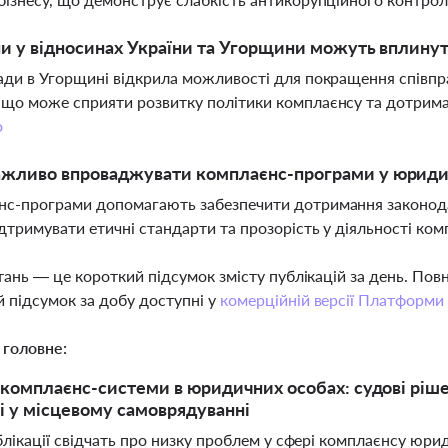
ни у відносинах України та Угорщини можуть вплину
ади в Угорщині відкрила можливості для покращення співпра
що може сприяти розвитку політики комплаєнсу та дотрим
о
ажливо впроваджувати комплаєнс-програми у юриди
с-програми допомагають забезпечити дотримання законодавс
дтримувати етичні стандарти та прозорість у діяльності ком
тань — це короткий підсумок змісту публікацій за день. По
 підсумок за добу доступні у
комерційній версії Платформи
 головне:
комплаєнс-системи в юридичних особах: судові ріше
і у місцевому самоврядуванні
лікації свідчать про низку проблем у сфері комплаєнсу юри