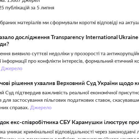
25 публікацій за 5 липня
ібраних матеріалів ми сформували короткі відповіді на актуал
зало дослідження Transparency International Ukrain
ади?
ння виявило суттєві недоліки у прозорості та антикорупційн
ї інформації про конфлікти інтересів, формальний етичний ко
.
Джерело
чові рішення ухвалив Верховний Суд України щодо 
й Суд підтвердив важливість реальної економічної присутнос
в для застосування пільгових податкових ставок, скасувавши
них справах.
Джерело
док екс-співробітника СБУ Карамушки ілюструє пр
а уникає кримінальної відповідальності через законодавчі
бізнесу, що демонструє слабкість антикорупційного контро