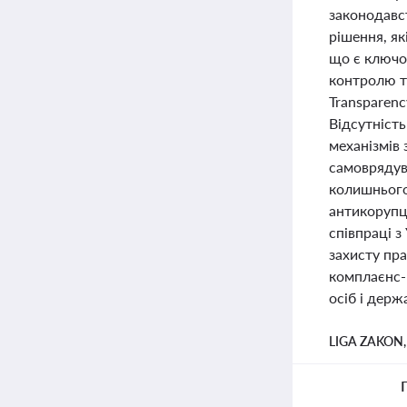
законодавс
рішення, як
що є ключо
контролю т
Transparenc
Відсутність
механізмів 
самоврядув
колишнього 
антикорупц
співпраці 
захисту пр
комплаєнс-
осіб і держ
LIGA ZAKON