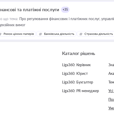
інансові та платіжні послуги
+35
о що тема:
Про регулювання фінансових і платіжних послуг, управління коштами, приймання платежів та дотримання
цензійних вимог
Ринок цінних паперів
Банківська діяльність
Страхова діяльність
Каталог рішень
Liga360: Керівник
Зн
Liga360: Юрист
Ак
Liga360: Бухгалтер
Тем
Liga360: PR-менеджер
Усі
Пол
Умо