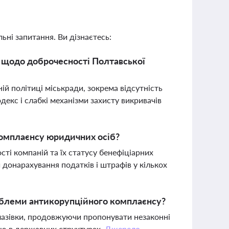
ьні запитання. Ви дізнаєтесь:
e щодо доброчесності Полтавської
ій політиці міськради, зокрема відсутність
декс і слабкі механізми захисту викривачів
комплаєнсу юридичних осіб?
ті компаній та їх статусу бенефіціарних
 донарахування податків і штрафів у кількох
облеми антикорупційного комплаєнсу?
 лазівки, продовжуючи пропонувати незаконні
лю в державних структурах.
Джерело