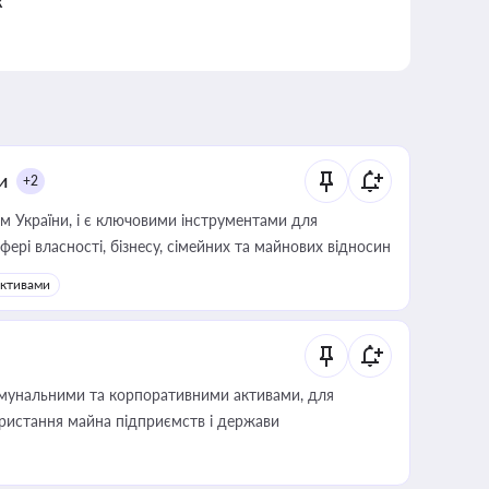
к
и
+2
м України, і є ключовими інструментами для
фері власності, бізнесу, сімейних та майнових відносин
активами
омунальними та корпоративними активами, для
користання майна підприємств і держави