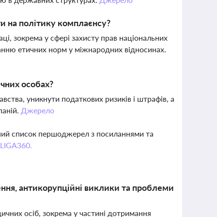
ти на політику комплаєнсу?
ці, зокрема у сфері захисту прав національних
анню етичних норм у міжнародних відносинах.
чних особах?
тва, уникнути податкових ризиків і штрафів, а
паній.
Джерело
вний список першоджерел з посиланнями та
 LIGA360.
ння, антикорупційні виклики та проблеми
дичних осіб, зокрема у частині дотримання