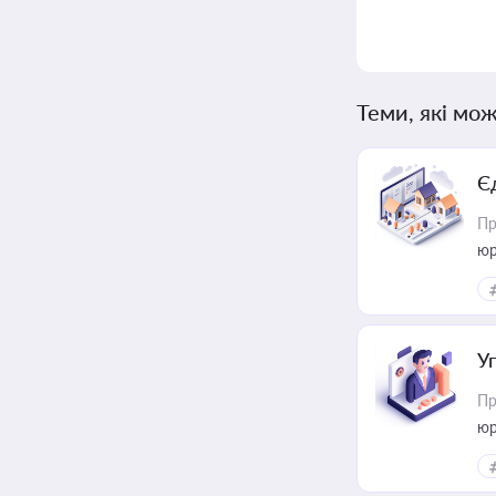
Теми, які мож
Є
Пр
юр
У
Пр
юр