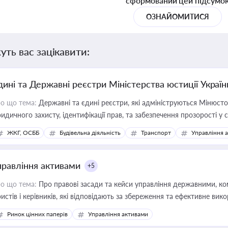
сформований цей підсумо
ОЗНАЙОМИТИСЯ
уть вас зацікавити:
дині та Державні реєстри Міністерства юстиції Україн
о що тема:
Державні та єдині реєстри, які адмініструються Мінюсто
идичного захисту, ідентифікації прав, та забезпечення прозорості у с
ЖКГ, ОСББ
Будівельна діяльність
Транспорт
Управління 
правління активами
+5
о що тема:
Про правові засади та кейси управління державними, к
истів і керівників, які відповідають за збереження та ефективне ви
Ринок цінних паперів
Управління активами