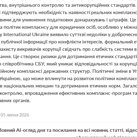
тва, внутрішнього контролю та антикорупційних стандартів.
і підтверджують необхідність наявності реальних комплаєнс
вими для уникнення податкових донарахувань і штрафів. Це
а політик комплаєнсу для юридичних осіб, особливо у міжн
y International Ukraine виявило суттєві недоліки у доброчесн
 публічної інформації про конфлікти інтересів, формальний 
захисту викривачів корупції свідчать про слабкість системи
ання. Це створює ризики для дотримання етичних стандартів
співробітника СБУ, який уникає відповідальності за корупці
ійному комплаєнсі державних структур. Політичні зміни в У
з Україною, що може вплинути на розвиток політики комплаєн
ав національних меншин та дотримання етичних норм. Загал
контролю, впровадження ефективних комплаєнс-програм та 
авних органів.
,
05 липня 2026
Повний AI-огляд дня та посилання на всі новини, статті, віде