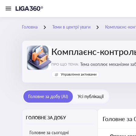
Головна
Теми в центрі уваги
Комплаєнс-конт
Комплаєнс-контроль
Тема охоплює механізми за
ПРО ЩО ТЕМА:
діяльності
Управління активами
Головне за добу (AI)
Усі публікації
ГОЛОВНЕ ЗА ДОБУ
Головне за 
Головне за сьогодні
Опрацьова