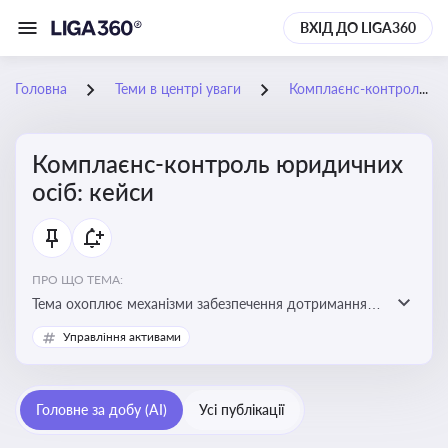
ВХІД ДО LIGA360
Головна
Теми в центрі уваги
Комплаєнс-контроль юридичних осіб: кейси
Комплаєнс-контроль юридичних
осіб: кейси
ПРО ЩО ТЕМА:
Тема охоплює механізми забезпечення дотримання
законодавства юридичними особами, запобігання
Управління активами
ризикам та підвищення прозорості діяльності
Головне за добу (AI)
Усі публікації