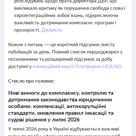
розслідувань щодо брата директора ДБР, що
викликало критику як порушення свободи слова і
євроінтеграційних зобов’язань, підкреслюючи
важливість дотримання комплаєнс-програм і
прозорості.
Джерело
Кожне з питань — це короткий підсумок змісту
публікацій за день. Повний список першоджерел з
посиланнями та розширений підсумок за добу
доступні у
комерційній версії Платформи LIGA360.
Стисло про головне:
Нові вимоги до комплаєнсу, контролю та
дотримання законодавства юридичними
особами: компенсації, антикорупційні
стандарти, оновлення правил інкасації та
судові рішення у липні 2026
У липні 2026 року в Україні відбуваються важливі
зміни та події у сфері комплаєнсу юридичних осіб,