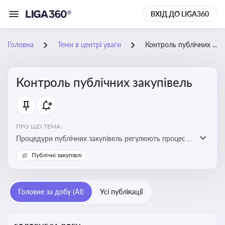
ВХІД ДО LIGA360
Головна
Теми в центрі уваги
Контроль публічних закупівель
Контроль публічних закупівель
ПРО ЩО ТЕМА:
Процедури публічних закупівель регулюють процес
придбання товарів, робіт і послуг державними
Публічні закупівлі
органами та підприємствами. Розуміння цих
процедур дозволяє бізнесу брати участь у тендерах, а
юристам і бухгалтерам — забезпечити відповідність
Головне за добу (AI)
Усі публікації
законодавству