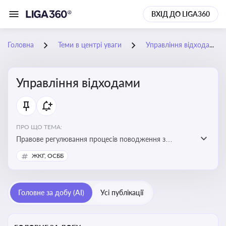
ВХІД ДО LIGA360
Головна
Теми в центрі уваги
Управління відходами
Управління відходами
ПРО ЩО ТЕМА:
Правове регулювання процесів поводження з
відходами, включаючи їх збирання, оброблення та
ЖКГ, ОСББ
утилізацію, дотримання екологічних вимог та
ліцензування діяльності
Головне за добу (AI)
Усі публікації