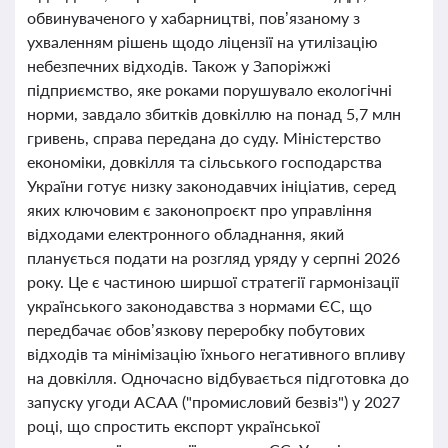
обвинуваченого у хабарництві, пов’язаному з
ухваленням рішень щодо ліцензії на утилізацію
небезпечних відходів. Також у Запоріжжі
підприємство, яке роками порушувало екологічні
норми, завдало збитків довкіллю на понад 5,7 млн
гривень, справа передана до суду. Міністерство
економіки, довкілля та сільського господарства
України готує низку законодавчих ініціатив, серед
яких ключовим є законопроєкт про управління
відходами електронного обладнання, який
планується подати на розгляд уряду у серпні 2026
року. Це є частиною ширшої стратегії гармонізації
українського законодавства з нормами ЄС, що
передбачає обов’язкову переробку побутових
відходів та мінімізацію їхнього негативного впливу
на довкілля. Одночасно відбувається підготовка до
запуску угоди АСАА ("промисловий безвіз") у 2027
році, що спростить експорт української