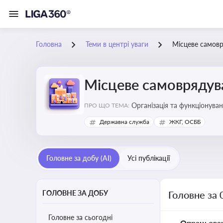
Головна
Теми в центрі уваги
Місцеве самов
Місцеве самоврядув
Організація та функціонуван
ПРО ЩО ТЕМА:
сіл, селищ)
Державна служба
ЖКГ, ОСББ
Головне за добу (AI)
Усі публікації
ГОЛОВНЕ ЗА ДОБУ
Головне за 
Головне за сьогодні
Опрацьова