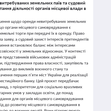
витребуваних земельних паїв та судовий
тання діяльності органів місцевої влади в
ішення щодо оренди невитребуваних земельних
 що органи місцевого самоврядування є
емельні торги при передачі їх в оренду. Право
 заяву, а судовий захист інтересів претендентів
ішення встановлює баланс між інтересами
овісності у земельних відносинах. У контексті
ля представників військових адміністрацій
, підтвердження права власності, закупівель та
ування до викликів воєнного стану та
чення перших п’яти міст України для реалізації
вестиційного банку. Цей проєкт передбачає
мад, з пріоритетом для соціально вразливих
арних умов у закладах освіти, де понад
вдання для органів місцевого самоврядування
хід до розвитку місцевого самоврядування в
тацію до воєнних реалій. Вони підкреслюють