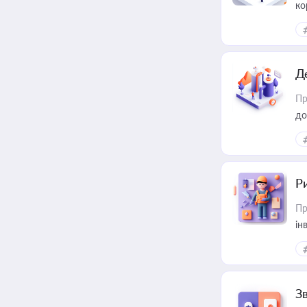
ко
та
Д
Пр
до
ст
Р
Пр
ін
З