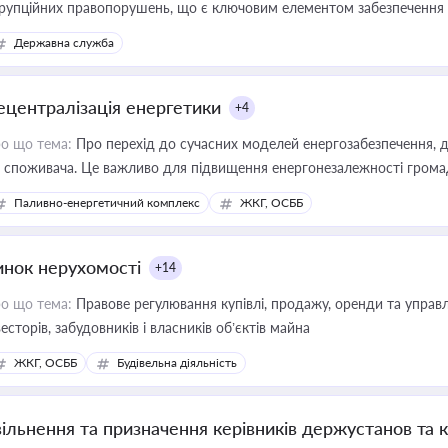
рупційних правопорушень, що є ключовим елементом забезпечення п
 бізнесі
Державна служба
ецентралізація енергетики
+4
о що тема:
Про перехід до сучасних моделей енергозабезпечення, д
 споживача. Це важливо для підвищення енергонезалежності громад,
имулювання розвитку відновлюваних джерел
Паливно-енергетичний комплекс
ЖКГ, ОСББ
инок нерухомості
+14
о що тема:
Правове регулювання купівлі, продажу, оренди та управл
весторів, забудовників і власників об’єктів майна
ЖКГ, ОСББ
Будівельна діяльність
вільнення та призначення керівників держустанов та 