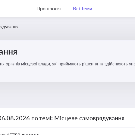
Про проєкт
Всі Теми
рядування
ання
ня органів місцевої влади, які приймають рішення та здійснюють управ
06.08.2026 по темі: Місцеве самоврядування
но:
15759 джерел