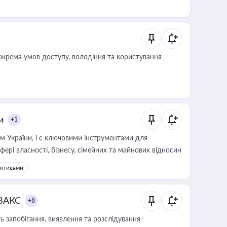
крема умов доступу, володіння та користування
и
+1
м України, і є ключовими інструментами для
фері власності, бізнесу, сімейних та майнових відносин
активами
 ВАКС
+8
 запобігання, виявлення та розслідування