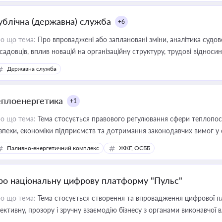
ублічна (державна) служба
+6
о що тема:
Про впроваджені або заплановані зміни, аналітика судо
садовців, вплив новацій на організаційну структуру, трудові віднос
Державна служба
еплоенергетика
+1
о що тема:
Тема стосується правового регулювання сфери теплопост
зпеки, економіки підприємств та дотримання законодавчих вимог у
Паливно-енергетичний комплекс
ЖКГ, ОСББ
ро національну цифрову платформу "Пульс"
о що тема:
Тема стосується створення та впровадження цифрової пл
ективну, прозору і зручну взаємодію бізнесу з органами виконавчої 