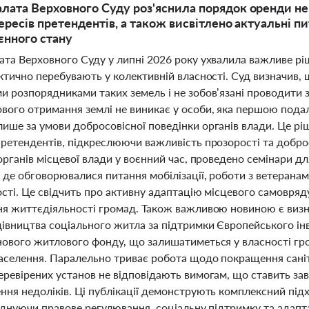
лата Верховного Суду роз'яснила порядок оренди не
ересів претендентів, а також висвітлено актуальні пи
єнного стану
ата Верховного Суду у липні 2026 року ухвалила важливе р
ктично перебувають у колективній власності. Суд визначив,
 розпорядниками таких земель і не зобов’язані проводити з
ого отримання землі не виникає у особи, яка першою подала
ише за умови добросовісної поведінки органів влади. Це р
ретендентів, підкреслюючи важливість прозорості та доброс
органів місцевої влади у воєнний час, проведено семінари д
де обговорювалися питання мобілізації, роботи з ветеранами
сті. Це свідчить про активну адаптацію місцевого самовряд
ня життєдіяльності громад. Також важливою новиною є визна
дівництва соціального житла за підтримки Європейського ін
нового житлового фонду, що залишатиметься у власності гро
населення. Паралельно триває робота щодо покращення саніт
еревірених установ не відповідають вимогам, що ставить за
ння недоліків. Ці публікації демонструють комплексний під
оєднуючи правове регулювання, соціальну підтримку та адап