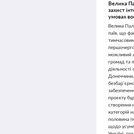
Велика Па
захист інт
умовах во
Велика Пал
паїв, що фа
тимчасовими
першочергов
можливий л
громад та п
діяльності 
Донеччини, 
безбар’єрно
забезпечен
проєкту бу
створення 
категорій 
половина п
щодо усуне
Україні, п