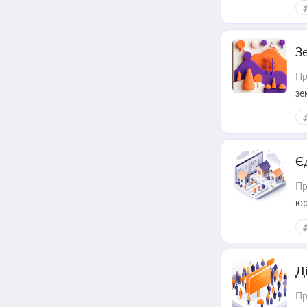
З
Пр
зе
Є
Пр
юр
Д
Пр