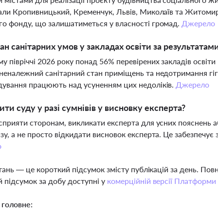
али Кропивницький, Кременчук, Львів, Миколаїв та Житоми
о фонду, що залишатиметься у власності громад.
Джерело
ан санітарних умов у закладах освіти за результа
у півріччі 2026 року понад 56% перевірених закладів освіт
неналежний санітарний стан приміщень та недотримання гіг
ування працюють над усуненням цих недоліків.
Джерело
ти суду у разі сумнівів у висновку експерта?
сприяти сторонам, викликати експерта для усних пояснень 
зу, а не просто відкидати висновок експерта. Це забезпечує 
о
тань — це короткий підсумок змісту публікацій за день. По
 підсумок за добу доступні у
комерційній версії Платформи
 головне: