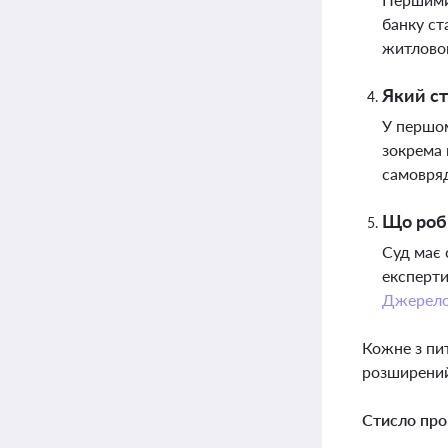
банку ст
житловог
Який ст
У першом
зокрема 
самовряд
Що роби
Суд має 
експерти
Джерел
Кожне з пи
розширений
Стисло про