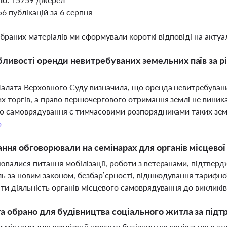
56 публікацій за 6 серпня
ібраних матеріалів ми сформували короткі відповіді на актуал
бливості оренди невитребуваних земельних паїв за 
алата Верховного Суду визначила, що оренда невитребувани
х торгів, а право першочергового отримання землі не виник
о самоврядування є тимчасовими розпорядниками таких земел
о
ання обговорювали на семінарах для органів місцевої
валися питання мобілізації, роботи з ветеранами, підтверд
ль за новим законом, безбар’єрності, відшкодування тарифно
ти діяльність органів місцевого самоврядування до викликів
та обрано для будівництва соціального житла за підт
містами для реалізації проєкту будівництва соціального ж