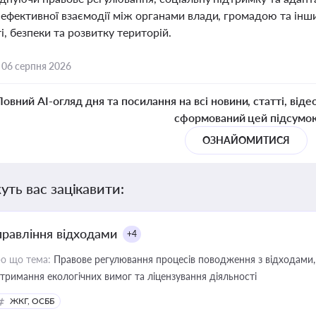
 ефективної взаємодії між органами влади, громадою та ін
і, безпеки та розвитку територій.
,
06 серпня 2026
Повний AI-огляд дня та посилання на всі новини, статті, віде
сформований цей підсумо
ОЗНАЙОМИТИСЯ
уть вас зацікавити:
правління відходами
+4
о що тема:
Правове регулювання процесів поводження з відходами, 
тримання екологічних вимог та ліцензування діяльності
ЖКГ, ОСББ