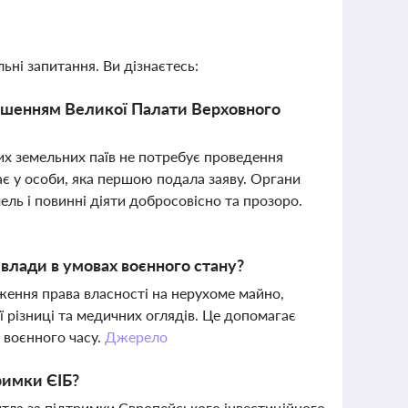
ьні запитання. Ви дізнаєтесь:
рішенням Великої Палати Верховного
х земельних паїв не потребує проведення
ає у особи, яка першою подала заяву. Органи
ь і повинні діяти добросовісно та прозоро.
 влади в умовах воєнного стану?
ження права власності на нерухоме майно,
ї різниці та медичних оглядів. Це допомагає
 воєнного часу.
Джерело
римки ЄІБ?
итла за підтримки Європейського інвестиційного