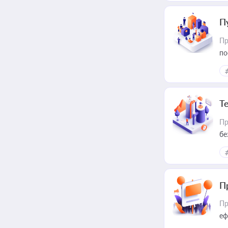
П
Пр
по
Т
Пр
бе
П
Пр
еф