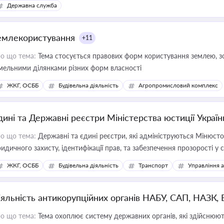
Державна служба
емлекористування
+11
о що тема:
Тема стосується правових форм користування землею, зо
мельними ділянками різних форм власності
ЖКГ, ОСББ
Будівельна діяльність
Агропромисловий комплекс
дині та Державні реєстри Міністерства юстиції Україн
о що тема:
Державні та єдині реєстри, які адмініструються Мінюсто
идичного захисту, ідентифікації прав, та забезпечення прозорості у с
ЖКГ, ОСББ
Будівельна діяльність
Транспорт
Управління 
іяльність антикорупційних органів НАБУ, САП, НАЗК,
о що тема:
Тема охоплює систему державних органів, які здійснюють