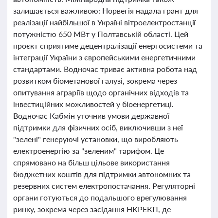
залишається важливою: Норвегія надала грант для
реалізації найбільшої в Україні вітроелектростанції
потужністю 650 МВт у Полтавській області. Цей
проєкт сприятиме децентралізації енергосистеми та
інтеграції України з європейськими енергетичними
стандартами. Водночас триває активна робота над
розвитком біометанової галузі, зокрема через
опитування аграріїв щодо органічних відходів та
інвестиційних можливостей у біоенергетиці.
Водночас Кабмін уточнив умови державної
підтримки для фізичних осіб, виключивши з неї
"зелені" генеруючі установки, що виробляють
електроенергію за "зеленим" тарифом. Це
спрямовано на більш цільове використання
бюджетних коштів для підтримки автономних та
резервних систем електропостачання. Регуляторні
органи готуються до подальшого врегулювання
ринку, зокрема через засідання НКРЕКП, де