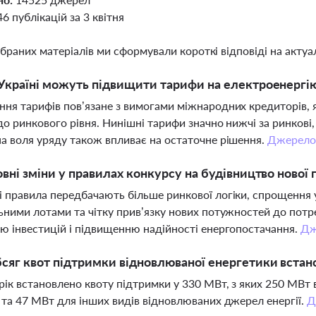
46 публікацій за 3 квітня
ібраних матеріалів ми сформували короткі відповіді на актуал
Україні можуть підвищити тарифи на електроенергію
ня тарифів пов’язане з вимогами міжнародних кредиторів, 
до ринкового рівня. Нинішні тарифи значно нижчі за ринкові
а воля уряду також впливає на остаточне рішення.
Джерел
овні зміни у правилах конкурсу на будівництво нової г
 правила передбачають більше ринкової логіки, спрощення у
ьними лотами та чітку прив’язку нових потужностей до потр
ю інвестицій і підвищенню надійності енергопостачання.
Дж
сяг квот підтримки відновлюваної енергетики встано
рік встановлено квоту підтримки у 330 МВт, з яких 250 МВт в
 та 47 МВт для інших видів відновлюваних джерел енергії.
Д