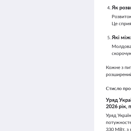
Як розв
Розвиток
Це сприя
Які між
Молдова 
скорочую
Кожне з пи
розширений
Стисло про
Уряд Укра
2026 рік,
Уряд Украї
потужностей
330 МВт, з 