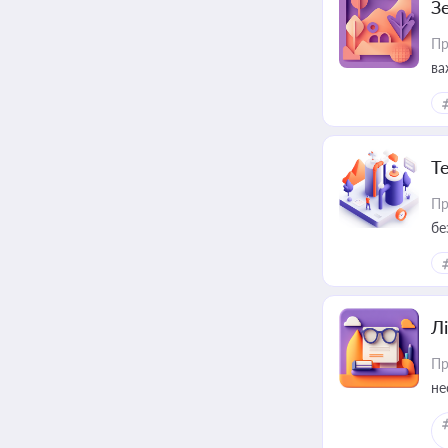
З
Пр
ва
ре
Т
Пр
бе
Лі
Пр
не