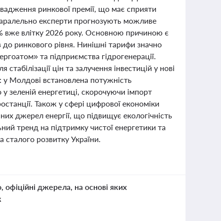
овадження ринкової премії, що має сприяти
 Паралельно експерти прогнозують можливе
% вже влітку 2026 року. Основною причиною є
до ринкового рівня. Нинішні тарифи значно
ергоатом» та підприємства гідрогенерації.
стабілізації цін та залучення інвестицій у нові
: у Молдові встановлена потужність
 у зеленій енергетиці, скорочуючи імпорт
тростанції. Також у сфері цифрової економіки
них джерел енергії, що підвищує екологічність
льний тренд на підтримку чистої енергетики та
а сталого розвитку України.
о, офіційні джерела, на основі яких
к