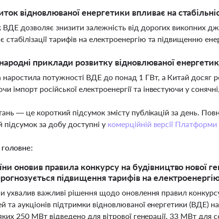
иток відновлюваної енергетики впливає на стабільні
 ВДЕ дозволяє знизити залежність від дорогих викопних дже
є стабілізації тарифів на електроенергію та підвищенню ене
народні приклади розвитку відновлюваної енергети
наростила потужності ВДЕ до понад 1 ГВт, а Китай досяг ре
чи імпорт російської електроенергії та інвестуючи у сонячні,
тань — це короткий підсумок змісту публікацій за день. По
 підсумок за добу доступні у
комерційній версії Платформи
 головне:
їни оновив правила конкурсу на будівництво нової ге
 прогнозується підвищення тарифів на електроенергі
ни ухвалив важливі рішення щодо оновлення правил конкурс
 та аукціонів підтримки відновлюваної енергетики (ВДЕ) на 
яких 250 МВт відведено для вітрової генерації, 33 МВт для 