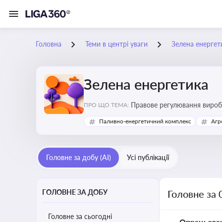
Головна
Теми в центрі уваги
Зелена енергет
Зелена енергетика
Правове регулювання виробн
ПРО ЩО ТЕМА:
Паливно-енергетичний комплекс
Агр
Головне за добу (AI)
Усі публікації
ГОЛОВНЕ ЗА ДОБУ
Головне за 
Головне за сьогодні
Опрацьова