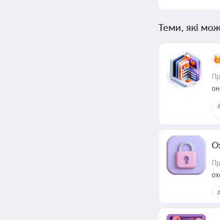
Теми, які мож
Пр
он
О
Пр
ох