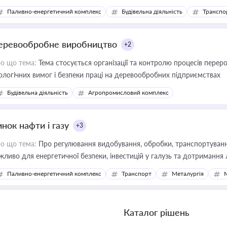
фраструктурних проєктів
Паливно-енергетичний комплекс
Будівельна діяльність
Транспо
еревообробне виробництво
+2
о що тема:
Тема стосується організації та контролю процесів перер
ологічних вимог і безпеки праці на деревообробних підприємствах
Будівельна діяльність
Агропромисловий комплекс
нок нафти і газу
+3
о що тема:
Про регулювання видобування, обробки, транспортування
жливо для енергетичної безпеки, інвестицій у галузь та дотримання 
Паливно-енергетичний комплекс
Транспорт
Металургія
Каталог рішень