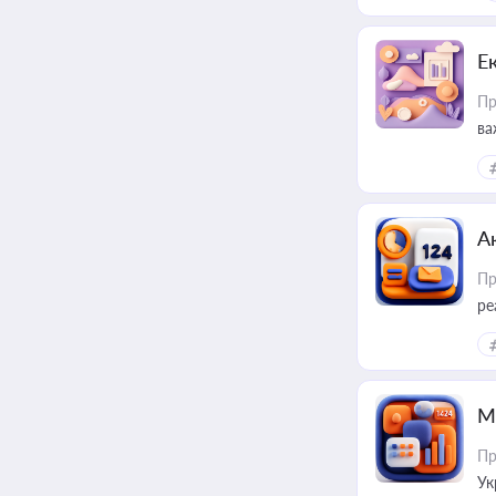
Е
Пр
ва
за
А
Пр
ре
М
Пр
Ук