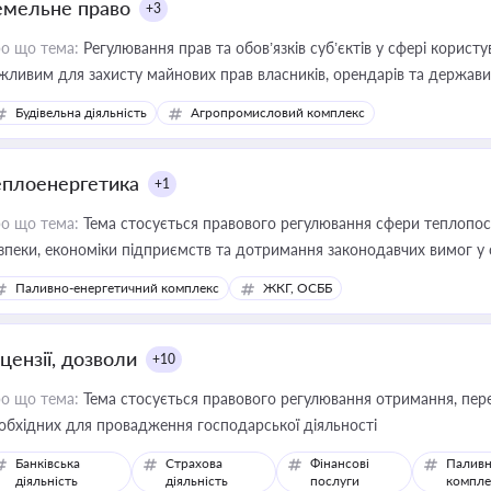
емельне право
+3
о що тема:
Регулювання прав та обов’язків суб’єктів у сфері корист
жливим для захисту майнових прав власників, орендарів та держави
сурсами
Будівельна діяльність
Агропромисловий комплекс
еплоенергетика
+1
о що тема:
Тема стосується правового регулювання сфери теплопост
зпеки, економіки підприємств та дотримання законодавчих вимог у
Паливно-енергетичний комплекс
ЖКГ, ОСББ
цензії, дозволи
+10
о що тема:
Тема стосується правового регулювання отримання, пере
обхідних для провадження господарської діяльності
Банківська
Страхова
Фінансові
Паливн
діяльність
діяльність
послуги
компле