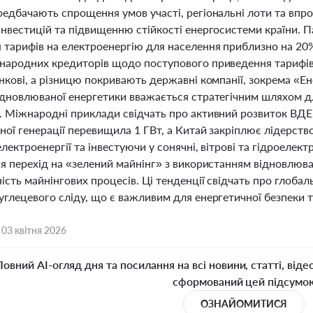
редбачають спрощення умов участі, регіональні лоти та впр
інвестицій та підвищенню стійкості енергосистеми країни.
 тарифів на електроенергію для населення приблизно на 20
народних кредиторів щодо поступового приведення тарифів 
нкові, а різницю покривають державні компанії, зокрема «Ен
дновлюваної енергетики вважається стратегічним шляхом для 
. Міжнародні приклади свідчать про активний розвиток ВДЕ
ої генерації перевищила 1 ГВт, а Китай закріплює лідерство
електроенергії та інвестуючи у сонячні, вітрові та гідроелек
я перехід на «зелений майнінг» з використанням відновлюва
ість майнінгових процесів. Ці тенденції свідчать про глоба
глецевого сліду, що є важливим для енергетичної безпеки т
,
03 квітня 2026
Повний AI-огляд дня та посилання на всі новини, статті, віде
сформований цей підсумо
ОЗНАЙОМИТИСЯ