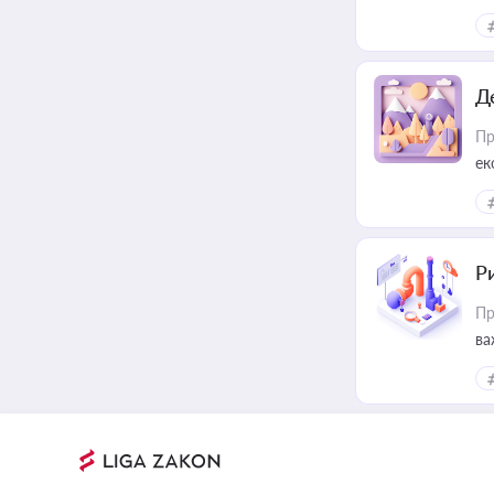
ін
Д
Пр
ек
Ри
Пр
ва