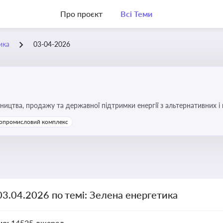
Про проєкт
Всі Теми
ика
03-04-2026
ицтва, продажу та державної підтримки енергії з альтернативних 
опромисловий комплекс
03.04.2026 по темі: Зелена енергетика
но:
14525 джерел