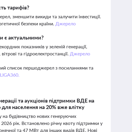
сть тарифів?
рел, зменшити викиди та залучити інвестиції.
ргетичної безпеки країни.
Джерело
ки є актуальними?
кордних показників у зеленій генерації,
 вітрові та гідроелектростанції.
Джерело
вний список першоджерел з посиланнями та
 LIGA360.
нерації та аукціонів підтримки ВДЕ на
ю для населення на 20% вже влітку
у на будівництво нових генеруючих
2026 рік. Встановлено річну квоту підтримки у
сонячної та 47 МВт для інших видів ВДЕ. Нові