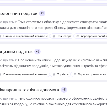
кологічний податок
+1
о що тема:
Тема стосується обов’язку підприємств сплачувати еколо
жлива для екологічного контролю бізнесу, формування фінансової 
конодавства
Паливно-енергетичний комплекс
Транспорт
Агропромисловий 
кцизний податок
+3
о що тема:
Про новини та кейси щодо акцизу, які є критично важли
алізують підакцизну продукцію, з метою уникнення штрафів та ефек
Паливно-енергетичний комплекс
Торгівля
Харчова промисловіс
іжнародна технічна допомога
+5
о що тема:
Тема охоплює процеси правового оформлення, адміністр
раїні з-за кордону, і є критично важливою для ефективного використ