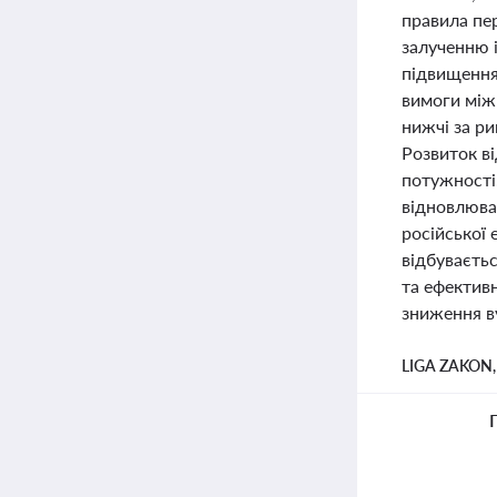
правила пе
залученню 
підвищення
вимоги між
нижчі за ри
Розвиток ві
потужності
відновлюван
російської 
відбуваєтьс
та ефективн
зниження ву
LIGA ZAKON