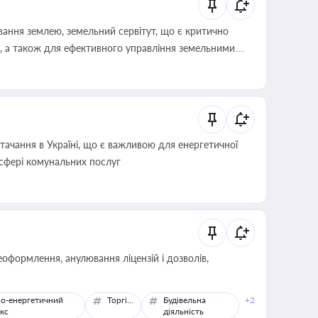
ування землею, земельний сервітут, що є критично
, а також для ефективного управління земельними
ачання в Україні, що є важливою для енергетичної
 сфері комунальних послуг
оформлення, анулювання ліцензій і дозволів,
о-енергетичний
Торгівля
Будівельна
+2
кс
діяльність