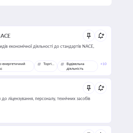
NACE
идів економічної діяльності до стандартів NACE,
о-енергетичний
Торгівля
Будівельна
+10
кс
діяльність
о ліцензування, персоналу, технічних засобів